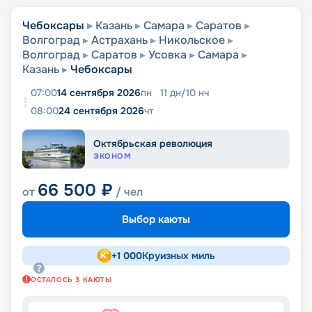
Чебоксары
Казань
Самара
Саратов
Волгоград
Астрахань
Никольское
Волгоград
Саратов
Усовка
Самара
Казань
Чебоксары
07:00
14 сентября 2026
пн
11
дн
/
10
нч
08:00
24 сентября 2026
чт
Октябрьская революция
ЭКОНОМ
66 500
₽
от
/ чел
Выбор каюты
+
1 000
Круизных миль
ОСТАЛОСЬ
3
КАЮТЫ