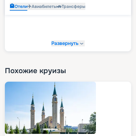
🏨
✈️
🚗
Отели
Авиабилеты
Трансферы
Развернуть
Похожие круизы