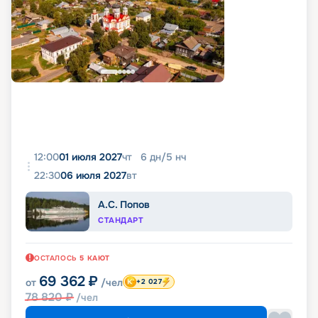
12:00
01 июля 2027
чт
6
дн
/
5
нч
22:30
06 июля 2027
вт
А.С. Попов
СТАНДАРТ
ОСТАЛОСЬ
5
КАЮТ
69 362
₽
от
/чел
+2 027
78 820
₽
/чел