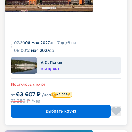
07:30
06 мая 2027
чт
7
дн
/
6
нч
08:00
12 мая 2027
ср
А.С. Попов
СТАНДАРТ
ОСТАЛОСЬ
6
КАЮТ
63 607
₽
от
/чел
+2 027
72 280
₽
/чел
Выбрать круиз