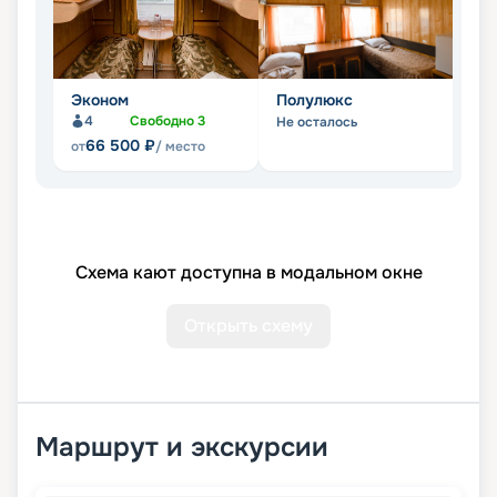
Эконом
Полулюкс
Л
4
Свободно
3
Не осталось
Не
66 500
₽
от
/ место
Схема кают доступна в модальном окне
Открыть схему
Маршрут и экскурсии