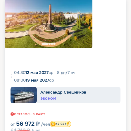
04:30
12 мая 2027
ср
8
дн
/
7
нч
08:00
19 мая 2027
ср
Александр Свешников
ЭКОНОМ
ОСТАЛОСЬ
8
КАЮТ
56 972
₽
от
/чел
+2 027
64 740
₽
/чел