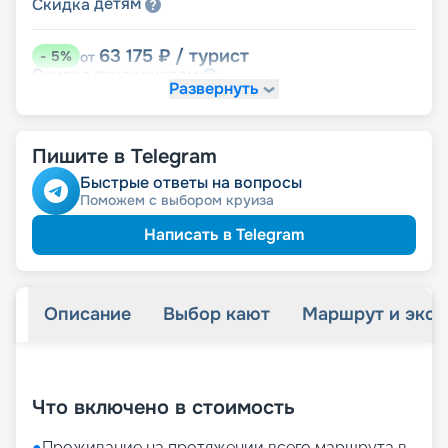
детям
Скидка
63 175
₽
/ турист
-
5
%
от
пенсионерам
Скидка
Развернуть
Пишите в Telegram
Быстрые ответы на вопросы
Поможем с выбором круиза
Написать в Telegram
Описание
Выбор кают
Маршрут и экск
+
23
фотографий
Что включено в стоимость
●
Проживание на протяжении всего маршрута в