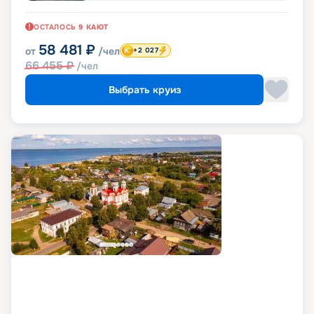
ОСТАЛОСЬ
9
КАЮТ
58 481
₽
от
/чел
+2 027
66 455
₽
/чел
Выбрать круиз