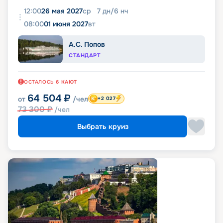
12:00
26 мая 2027
ср
7
дн
/
6
нч
08:00
01 июня 2027
вт
А.С. Попов
СТАНДАРТ
ОСТАЛОСЬ
6
КАЮТ
64 504
₽
от
/чел
+2 027
73 300
₽
/чел
Выбрать круиз