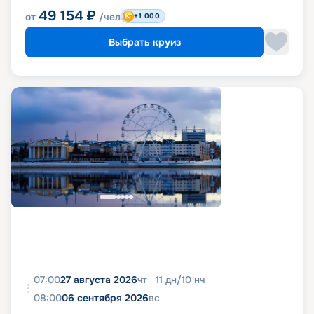
49 154
₽
от
/чел
+1 000
Выбрать круиз
07:00
27 августа 2026
чт
11
дн
/
10
нч
08:00
06 сентября 2026
вс