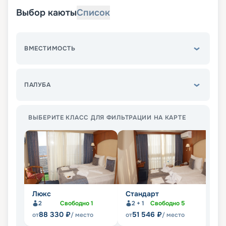
Выбор каюты
Список
ВМЕСТИМОСТЬ
ПАЛУБА
ВЫБЕРИТЕ КЛАСС ДЛЯ ФИЛЬТРАЦИИ НА КАРТЕ
Люкс
Стандарт
П
2
Свободно
1
2 + 1
Свободно
5
Не
88 330
₽
51 546
₽
от
/ место
от
/ место