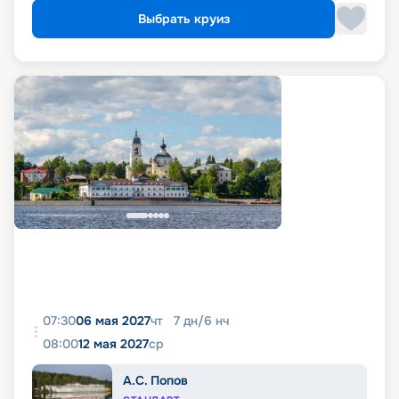
Выбрать круиз
07:30
06 мая 2027
чт
7
дн
/
6
нч
08:00
12 мая 2027
ср
А.С. Попов