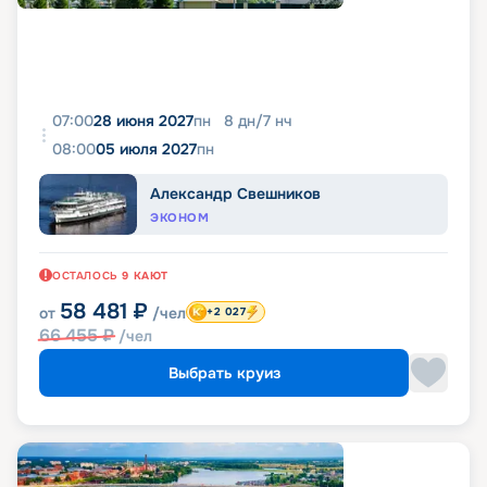
07:00
28 июня 2027
пн
8
дн
/
7
нч
08:00
05 июля 2027
пн
Александр Свешников
ЭКОНОМ
ОСТАЛОСЬ
9
КАЮТ
58 481
₽
от
/чел
+2 027
66 455
₽
/чел
Выбрать круиз