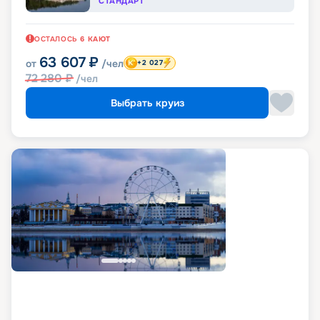
СТАНДАРТ
ОСТАЛОСЬ
6
КАЮТ
63 607
₽
от
/чел
+2 027
72 280
₽
/чел
Выбрать круиз