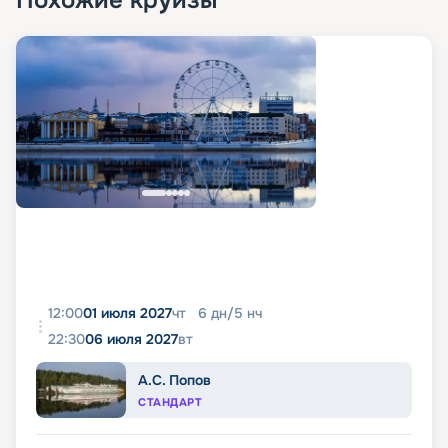
Похожие круизы
12:00
01 июля 2027
чт
6
дн
/
5
нч
22:30
06 июля 2027
вт
А.С. Попов
СТАНДАРТ