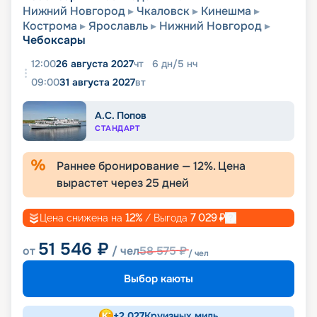
Нижний Новгород
Чкаловск
Кинешма
Кострома
Ярославль
Нижний Новгород
Чебоксары
12:00
26 августа 2027
чт
6
дн
/
5
нч
09:00
31 августа 2027
вт
А.С. Попов
СТАНДАРТ
Раннее бронирование —
12
%. Цена
вырастет через
25
дней
Цена снижена на
12
%
/ Выгода
7 029
₽
51 546
₽
от
/ чел
58 575
₽
/ чел
Выбор каюты
+
2 027
Круизных миль