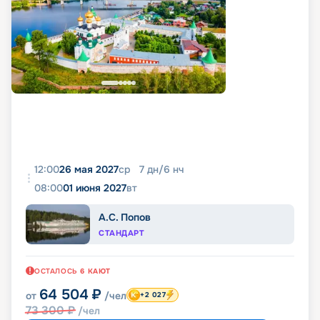
12:00
26 мая 2027
ср
7
дн
/
6
нч
08:00
01 июня 2027
вт
А.С. Попов
СТАНДАРТ
ОСТАЛОСЬ
6
КАЮТ
64 504
₽
от
/чел
+2 027
73 300
₽
/чел