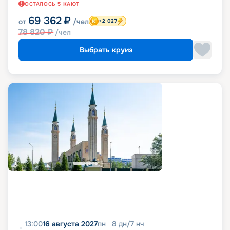
ОСТАЛОСЬ
5
КАЮТ
69 362
₽
от
/чел
+2 027
78 820
₽
/чел
Выбрать круиз
13:00
16 августа 2027
пн
8
дн
/
7
нч