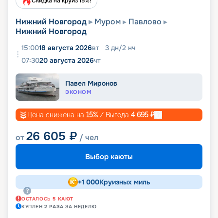
Скидка на круиз 15%!
Нижний Новгород
Муром
Павлово
Нижний Новгород
15:00
18 августа 2026
вт
3
дн
/
2
нч
07:30
20 августа 2026
чт
Павел Миронов
ЭКОНОМ
Цена снижена на
15
%
/ Выгода
4 695
₽
26 605
₽
от
/ чел
Выбор каюты
+
1 000
Круизных миль
ОСТАЛОСЬ
5
КАЮТ
КУПЛЕН
2
РАЗА
ЗА НЕДЕЛЮ