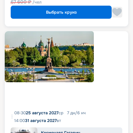
67 600
₽
/чел
Выбрать круиз
08:30
25 августа 2027
ср
7
дн
/
6
нч
14:00
31 августа 2027
вт
Космонавт Гагарин