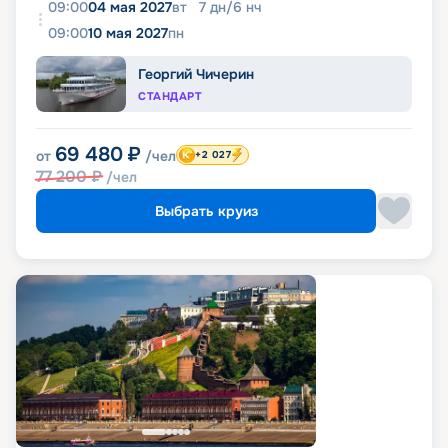
09:00
04 мая 2027
вт
7
дн
/
6
нч
09:00
10 мая 2027
пн
Георгий Чичерин
СТАНДАРТ
69 480
₽
от
/чел
+2 027
77 200
₽
/чел
Выбрать круиз