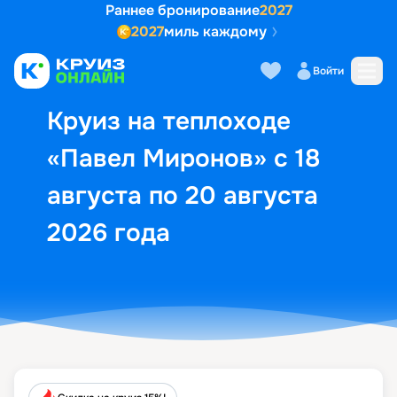
Раннее бронирование
2027
2027
миль каждому
Описание
Выбор кают
Маршрут и экск
Войти
Круиз на теплоходе
«Павел Миронов» с 18
августа по 20 августа
2026 года