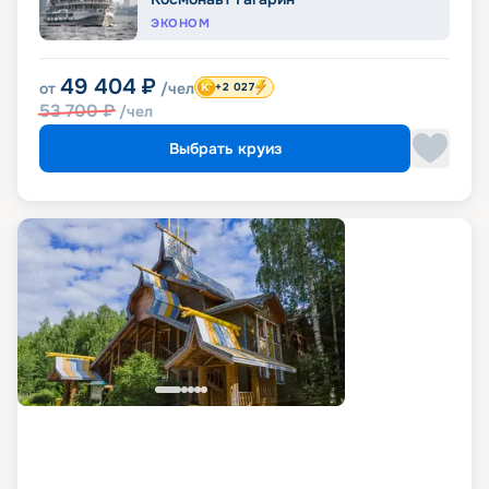
ЭКОНОМ
49 404
₽
от
/чел
+2 027
53 700
₽
/чел
Выбрать круиз