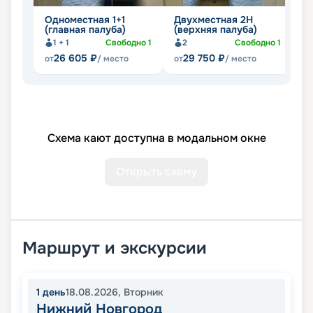
Одноместная 1+1
Двухместная 2Н
П
(главная палуба)
(верхняя палуба)
(
1 + 1
Свободно
1
2
Свободно
1
26 605
₽
29 750
₽
от
/ место
от
/ место
от
Схема кают доступна в модальном окне
Открыть схему
Маршрут и экскурсии
1
день
18.08.2026
,
Вторник
Нижний Новгород