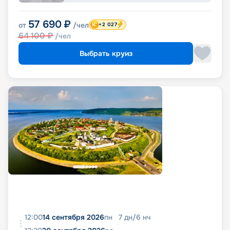
57 690
₽
от
/чел
+2 027
64 100
₽
/чел
Выбрать круиз
12:00
14 сентября 2026
пн
7
дн
/
6
нч