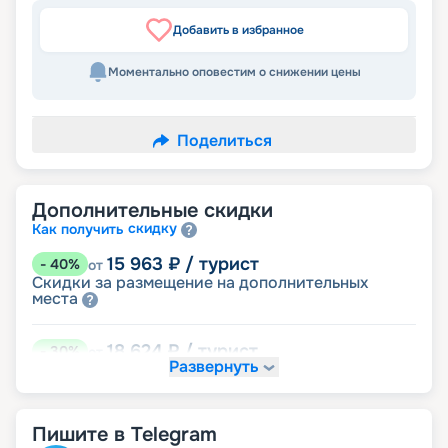
Добавить в избранное
Моментально оповестим о снижении цены
Поделиться
Дополнительные скидки
скидку
Как получить
15 963
₽
/ турист
-
40
%
от
Скидки за размещение на дополнительных
места
18 624
₽
/ турист
-
30
%
от
Развернуть
размещение
Неполное
23 945
₽
/ турист
-
10
%
от
Пишите в Telegram
детям
Скидка