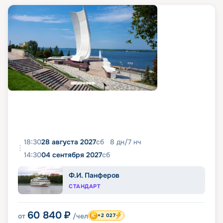
18:30
28 августа 2027
сб
8
дн
/
7
нч
14:30
04 сентября 2027
сб
Ф.И. Панферов
СТАНДАРТ
60 840
₽
от
/чел
+2 027