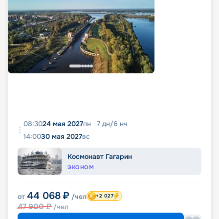
08:30
24 мая 2027
пн
7
дн
/
6
нч
14:00
30 мая 2027
вс
Космонавт Гагарин
ЭКОНОМ
44 068
₽
от
/чел
+2 027
47 900
₽
/чел