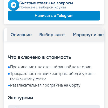
пенсионерам
Скидка
Быстрые ответы на вопросы
Поможем с выбором круиза
Написать в Telegram
Описание
Выбор кают
Маршрут и экск
+
21
фотографий
Что включено в стоимость
●
Проживание в каюте выбранной категории
●
Трехразовое питание: завтрак, обед и ужин –
по заказному меню
●
Развлекательная программа на борту
Экскурсии