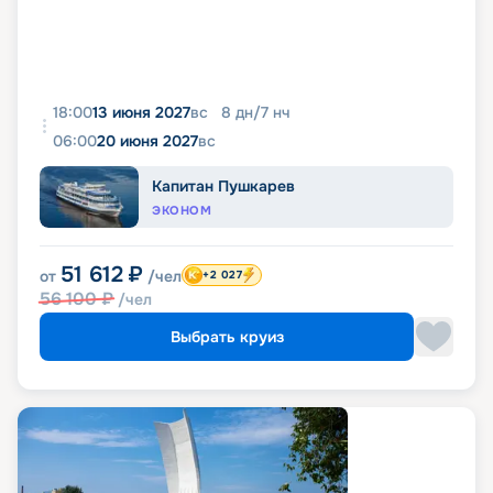
18:00
13 июня 2027
вс
8
дн
/
7
нч
06:00
20 июня 2027
вс
Капитан Пушкарев
ЭКОНОМ
51 612
₽
от
/чел
+2 027
56 100
₽
/чел
Выбрать круиз