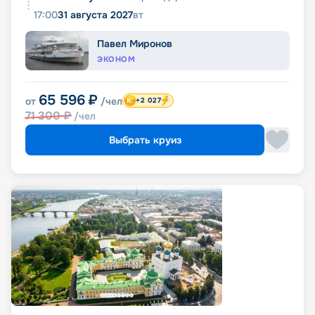
17:00
31 августа 2027
вт
Павел Миронов
ЭКОНОМ
65 596
₽
от
/чел
+2 027
71 300
₽
/чел
Выбрать круиз