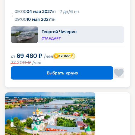
09:00
04 мая 2027
вт
7
дн
/
6
нч
09:00
10 мая 2027
пн
Георгий Чичерин
СТАНДАРТ
69 480
₽
от
/чел
+2 027
77 200
₽
/чел
Выбрать круиз