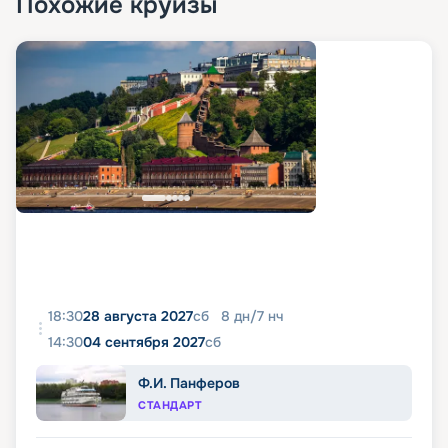
Похожие круизы
18:30
28 августа 2027
сб
8
дн
/
7
нч
14:30
04 сентября 2027
сб
Ф.И. Панферов
СТАНДАРТ