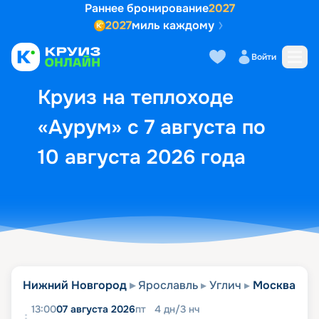
Раннее бронирование
2027
2027
миль каждому
Описание
Выбор кают
Маршрут и экск
Войти
Круиз на теплоходе
«Аурум» с 7 августа по
10 августа 2026 года
Нижний Новгород
Ярославль
Углич
Москва
13:00
07 августа 2026
пт
4
дн
/
3
нч