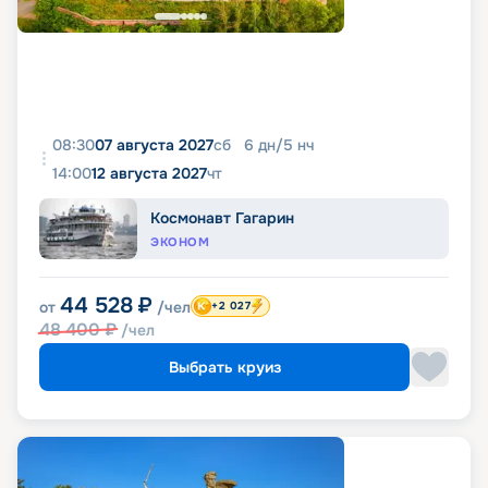
08:30
07 августа 2027
сб
6
дн
/
5
нч
14:00
12 августа 2027
чт
Космонавт Гагарин
ЭКОНОМ
44 528
₽
от
/чел
+2 027
48 400
₽
/чел
Выбрать круиз