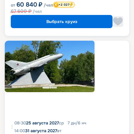
60 840
₽
от
/чел
+2 027
67 600
₽
/чел
Выбрать круиз
08:30
25 августа 2027
ср
7
дн
/
6
нч
14:00
31 августа 2027
вт