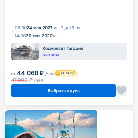
08:30
24 мая 2027
пн
7
дн
/
6
нч
14:00
30 мая 2027
вс
Космонавт Гагарин
ЭКОНОМ
44 068
₽
от
/чел
+2 027
47 900
₽
/чел
Выбрать круиз