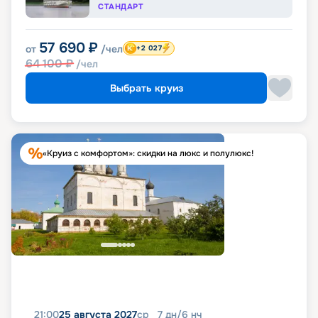
СТАНДАРТ
57 690
₽
от
/чел
+2 027
64 100
₽
/чел
Выбрать круиз
«Круиз с комфортом»: скидки на люкс и полулюкс!
21:00
25 августа 2027
ср
7
дн
/
6
нч