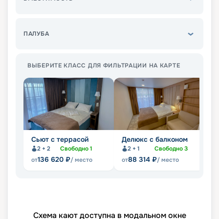
ПАЛУБА
ВЫБЕРИТЕ КЛАСС ДЛЯ ФИЛЬТРАЦИИ НА КАРТЕ
Сьют с террасой
Делюкс с балконом
П
2 + 2
Свободно
1
2 + 1
Свободно
3
Не
136 620
₽
88 314
₽
от
/ место
от
/ место
Схема кают доступна в модальном окне