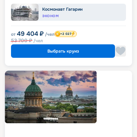
Космонавт Гагарин
ЭКОНОМ
49 404
₽
от
/чел
+2 027
53 700
₽
/чел
Выбрать круиз