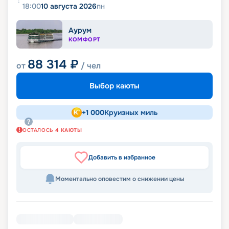
18:00
10 августа 2026
пн
Аурум
КОМФОРТ
88 314
₽
от
/ чел
Выбор каюты
+
1 000
Круизных миль
ОСТАЛОСЬ
4
КАЮТЫ
Добавить в избранное
Моментально оповестим о снижении цены