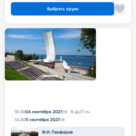
Выбрать круиз
18:30
04 сентября 2027
сб
8
дн
/
7
нч
14:30
11 сентября 2027
сб
Ф.И. Панферов