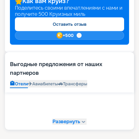
Как вам круиз?
Поделитесь своими впечатлениями с нами и
получите
500
Круизных миль
Оставить отзыв
+
500
Выгодные предложения от наших
партнеров
🏨
✈️
🚗
Отели
Авиабилеты
Трансферы
Развернуть