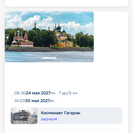
08:30
24 мая 2027
пн
7
дн
/
6
нч
14:00
30 мая 2027
вс
Космонавт Гагарин
ЭКОНОМ