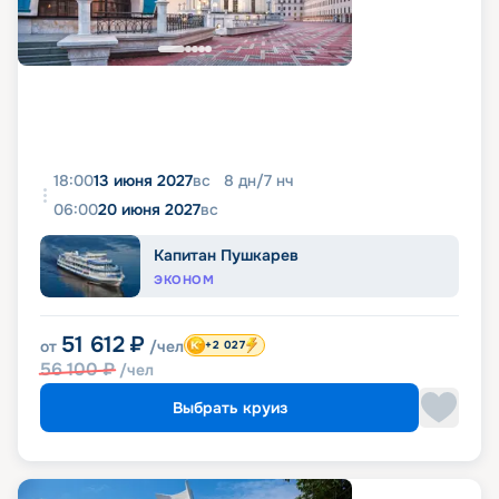
18:00
13 июня 2027
вс
8
дн
/
7
нч
06:00
20 июня 2027
вс
Капитан Пушкарев
ЭКОНОМ
51 612
₽
от
/чел
+2 027
56 100
₽
/чел
Выбрать круиз