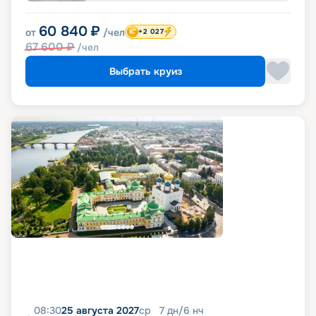
60 840
₽
от
/чел
+2 027
67 600
₽
/чел
Выбрать круиз
08:30
25 августа 2027
ср
7
дн
/
6
нч