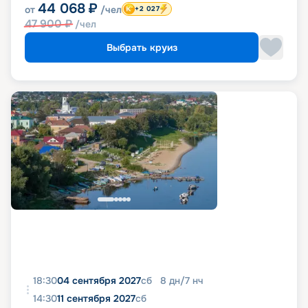
44 068
₽
от
/чел
+2 027
47 900
₽
/чел
Выбрать круиз
18:30
04 сентября 2027
сб
8
дн
/
7
нч
14:30
11 сентября 2027
сб