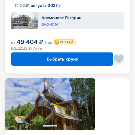
14:00
31 августа 2027
вт
Космонавт Гагарин
ЭКОНОМ
49 404
₽
от
/чел
+2 027
53 700
₽
/чел
Выбрать круиз