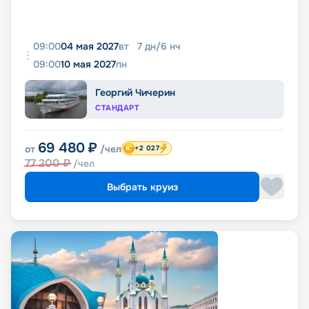
09:00
04 мая 2027
вт
7
дн
/
6
нч
09:00
10 мая 2027
пн
Георгий Чичерин
СТАНДАРТ
69 480
₽
от
/чел
+2 027
77 200
₽
/чел
Выбрать круиз