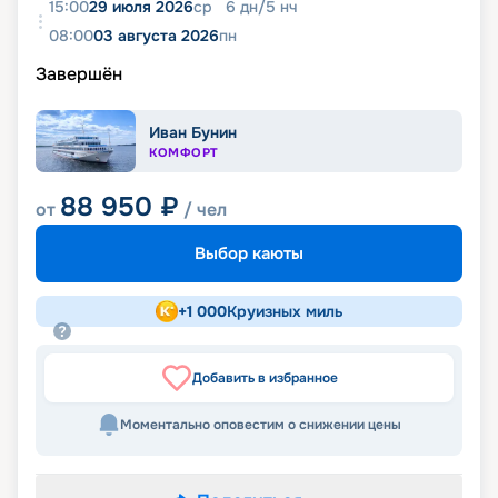
15:00
29 июля 2026
ср
6
дн
/
5
нч
08:00
03 августа 2026
пн
Завершён
Иван Бунин
КОМФОРТ
88 950
₽
от
/ чел
Выбор каюты
+
1 000
Круизных миль
Добавить в избранное
Моментально оповестим о снижении цены