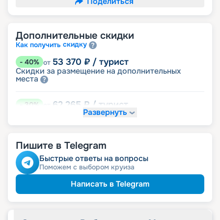
Поделиться
Дополнительные скидки
скидку
Как получить
53 370
₽
/ турист
-
40
%
от
Скидки за размещение на дополнительных
места
62 265
₽
/ турист
-
30
%
от
Развернуть
размещение
Неполное
80 055
₽
/ турист
-
10
%
от
Пишите в Telegram
детям
Скидка
Быстрые ответы на вопросы
Поможем с выбором круиза
84 503
₽
/ турист
-
5
%
от
пенсионерам
Скидка
Написать в Telegram