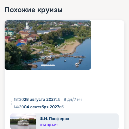
Похожие круизы
18:30
28 августа 2027
сб
8
дн
/
7
нч
14:30
04 сентября 2027
сб
Ф.И. Панферов
СТАНДАРТ