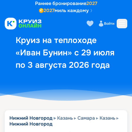
Раннее бронирование
2027
2027
миль каждому
Описание
Выбор кают
Маршрут и экск
Войти
Круиз на теплоходе
«Иван Бунин» с 29 июля
по 3 августа 2026 года
Нижний Новгород
Казань
Самара
Казань
Нижний Новгород