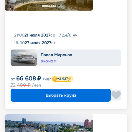
21:00
21 июля 2027
ср
7
дн
/
6
нч
16:00
27 июля 2027
вт
Павел Миронов
ЭКОНОМ
66 608
₽
от
/чел
+2 027
72 400
₽
/чел
Выбрать круиз