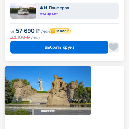
Ф.И. Панферов
СТАНДАРТ
57 690
₽
от
/чел
+2 027
64 100
₽
/чел
Выбрать круиз