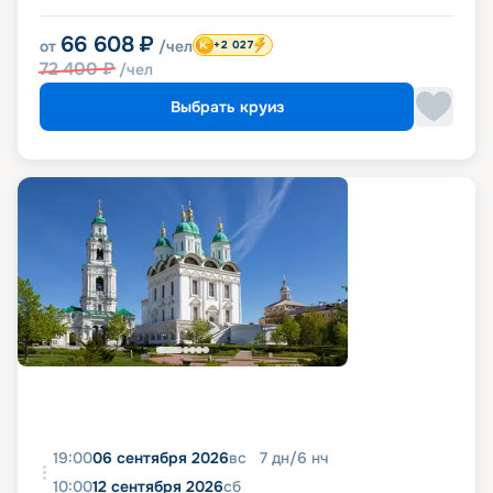
66 608
₽
от
/чел
+2 027
72 400
₽
/чел
Выбрать круиз
19:00
06 сентября 2026
вс
7
дн
/
6
нч
10:00
12 сентября 2026
сб