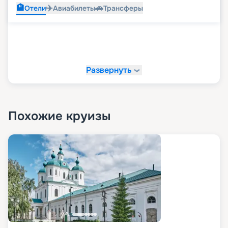
🏨
✈️
🚗
Отели
Авиабилеты
Трансферы
Развернуть
Похожие круизы