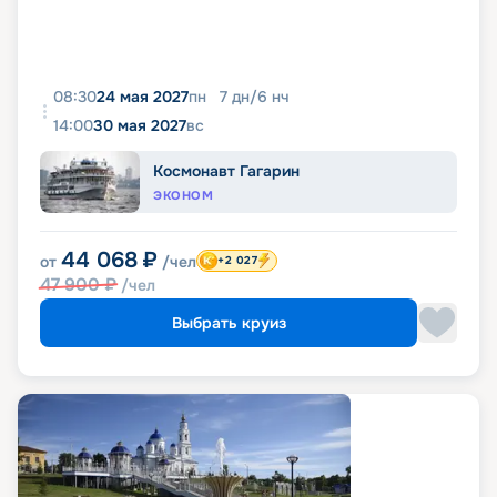
08:30
24 мая 2027
пн
7
дн
/
6
нч
14:00
30 мая 2027
вс
Космонавт Гагарин
ЭКОНОМ
44 068
₽
от
/чел
+2 027
47 900
₽
/чел
Выбрать круиз