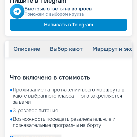
Пишите в Telegram
места
Быстрые ответы на вопросы
Поможем с выбором круиза
63 240
₽
/ турист
-
15
%
от
детям
Скидка
Написать в Telegram
70 680
₽
/ турист
-
5
%
от
пенсионерам
Скидка
Описание
Выбор кают
Маршрут и экск
+
27
фотографий
Что включено в стоимость
●
Проживание на протяжении всего маршрута в
каюте выбранного класса — она закрепляется
за вами
●
3-разовое питание
●
Возможность посещать развлекательные и
познавательные программы на борту