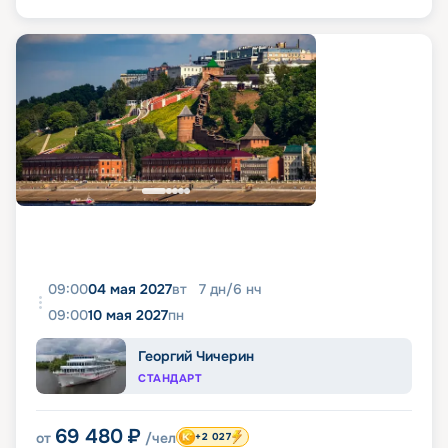
09:00
04 мая 2027
вт
7
дн
/
6
нч
09:00
10 мая 2027
пн
Георгий Чичерин
СТАНДАРТ
69 480
₽
от
/чел
+2 027