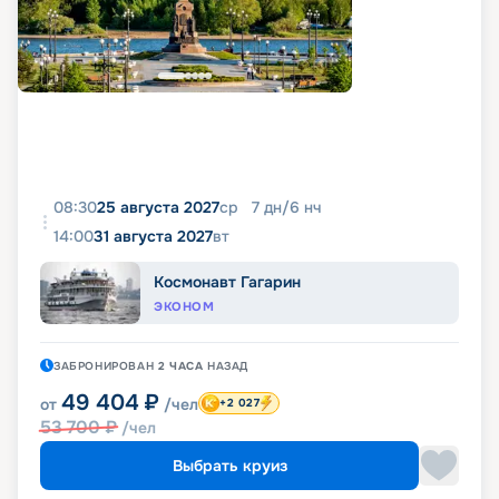
08:30
25 августа 2027
ср
7
дн
/
6
нч
14:00
31 августа 2027
вт
Космонавт Гагарин
ЭКОНОМ
ЗАБРОНИРОВАН
2 ЧАСА
НАЗАД
49 404
₽
от
/чел
+2 027
53 700
₽
/чел
Выбрать круиз