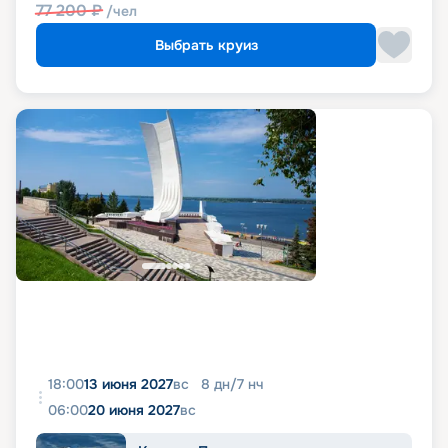
77 200
₽
/чел
Выбрать круиз
18:00
13 июня 2027
вс
8
дн
/
7
нч
06:00
20 июня 2027
вс