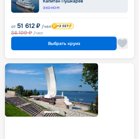
Капитан Пушкарев
ЭКОНОМ
51 612
₽
от
/чел
+2 027
56 100
₽
/чел
Выбрать круиз