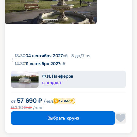
18:30
04 сентября 2027
сб
8
дн
/
7
нч
14:30
11 сентября 2027
сб
Ф.И. Панферов
СТАНДАРТ
57 690
₽
от
/чел
+2 027
64 100
₽
/чел
Выбрать круиз