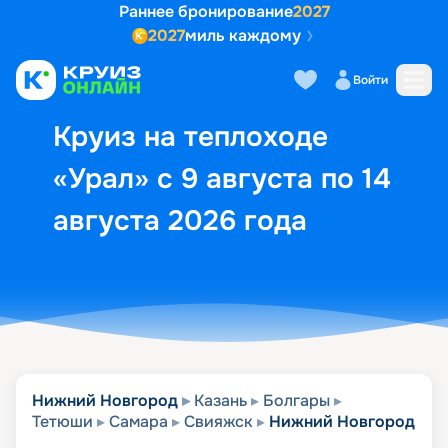
Раннее бронирование
2027
2027
миль каждому
Описание
Выбор кают
Маршрут и экск
Войти
Круиз на теплоходе
«Урал» с 9 августа по 14
августа 2026 года
Нижний Новгород
Казань
Болгары
Тетюши
Самара
Свияжск
Нижний Новгород