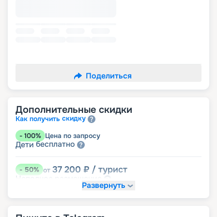
Поделиться
Дополнительные скидки
скидку
Как получить
-
100
%
Цена по запросу
бесплатно
Дети
37 200
₽
/ турист
-
50
%
от
размещение
Неполное
Развернуть
52 080
₽
/ турист
-
30
%
от
Скидки за размещение на дополнительных