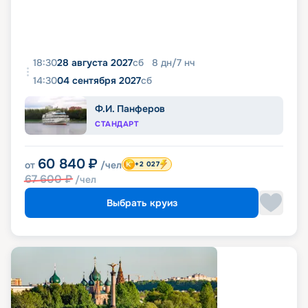
18:30
28 августа 2027
сб
8
дн
/
7
нч
14:30
04 сентября 2027
сб
Ф.И. Панферов
СТАНДАРТ
60 840
₽
от
/чел
+2 027
67 600
₽
/чел
Выбрать круиз