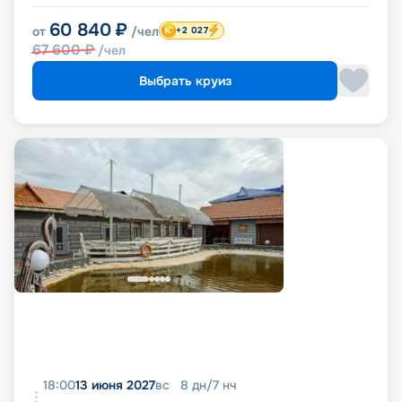
60 840
₽
от
/чел
+2 027
67 600
₽
/чел
Выбрать круиз
18:00
13 июня 2027
вс
8
дн
/
7
нч