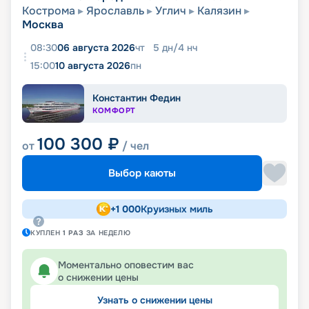
Кострома
Ярославль
Углич
Калязин
Москва
08:30
06 августа 2026
чт
5
дн
/
4
нч
15:00
10 августа 2026
пн
Константин Федин
КОМФОРТ
100 300
₽
от
/ чел
Выбор каюты
+
1 000
Круизных миль
КУПЛЕН
1
РАЗ
ЗА НЕДЕЛЮ
Моментально оповестим вас
о снижении цены
Узнать о снижении цены