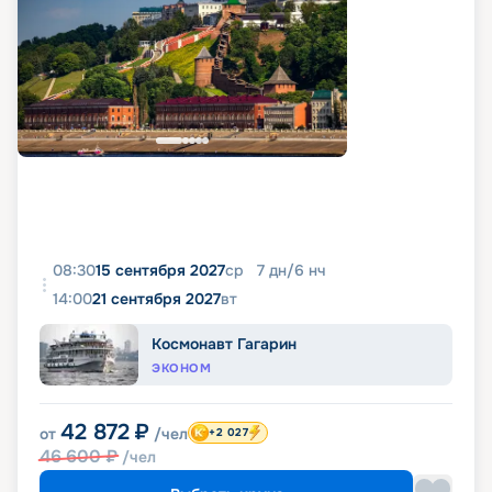
08:30
15 сентября 2027
ср
7
дн
/
6
нч
14:00
21 сентября 2027
вт
Космонавт Гагарин
ЭКОНОМ
42 872
₽
от
/чел
+2 027
46 600
₽
/чел