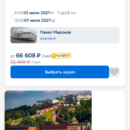
21:00
01 июля 2027
чт
7
дн
/
6
нч
13:00
07 июля 2027
ср
Павел Миронов
ЭКОНОМ
66 608
₽
от
/чел
+2 027
72 400
₽
/чел
Выбрать круиз