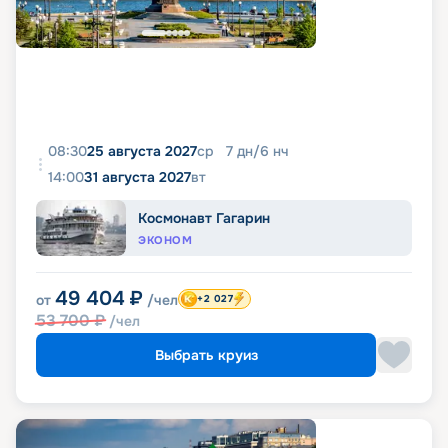
08:30
25 августа 2027
ср
7
дн
/
6
нч
14:00
31 августа 2027
вт
Космонавт Гагарин
ЭКОНОМ
49 404
₽
от
/чел
+2 027
53 700
₽
/чел
Выбрать круиз