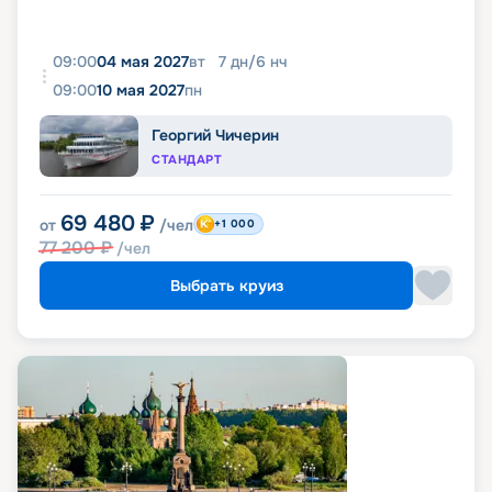
09:00
04 мая 2027
вт
7
дн
/
6
нч
09:00
10 мая 2027
пн
Георгий Чичерин
СТАНДАРТ
69 480
₽
от
/чел
+1 000
77 200
₽
/чел
Выбрать круиз