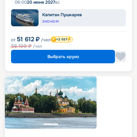
06:00
20 июня 2027
вс
Капитан Пушкарев
ЭКОНОМ
51 612
₽
от
/чел
+2 027
56 100
₽
/чел
Выбрать круиз