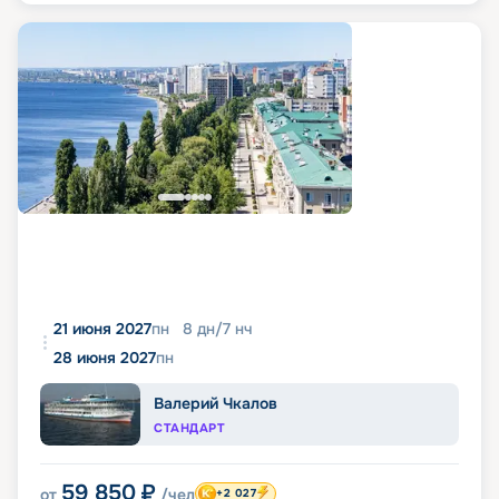
21 июня 2027
пн
8
дн
/
7
нч
28 июня 2027
пн
Валерий Чкалов
СТАНДАРТ
59 850
₽
от
/чел
+2 027