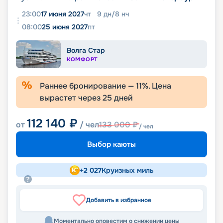
23:00
17 июня 2027
чт
9
дн
/
8
нч
08:00
25 июня 2027
пт
Волга Стар
КОМФОРТ
Раннее бронирование —
11
%. Цена
вырастет через
25
дней
112 140
₽
от
/ чел
133 000
₽
/ чел
Выбор каюты
+
2 027
Круизных миль
Добавить в избранное
Моментально оповестим о снижении цены