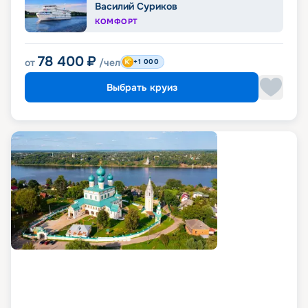
Василий Суриков
КОМФОРТ
78 400
₽
от
/чел
+1 000
Выбрать круиз