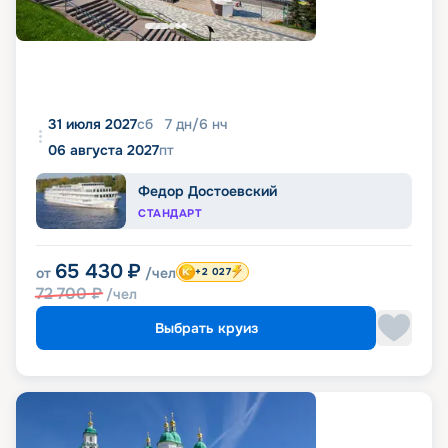
31 июля 2027
сб
7
дн
/
6
нч
06 августа 2027
пт
Федор Достоевский
СТАНДАРТ
65 430
₽
от
/чел
+2 027
72 700
₽
/чел
Выбрать круиз