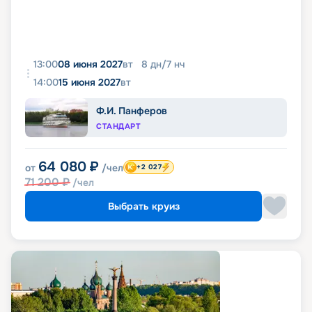
13:00
08 июня 2027
вт
8
дн
/
7
нч
14:00
15 июня 2027
вт
Ф.И. Панферов
СТАНДАРТ
64 080
₽
от
/чел
+2 027
71 200
₽
/чел
Выбрать круиз