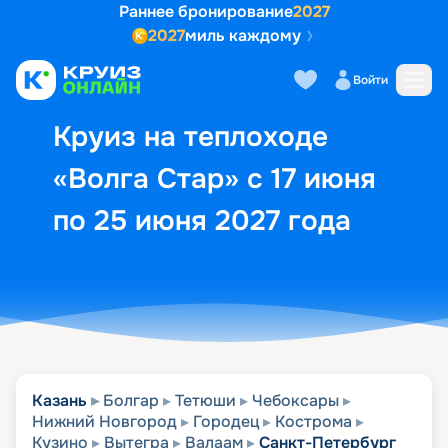
Раннее бронирование
2027
2027
миль каждому
Описание
Выбор кают
Маршрут и экск
Войти
Круиз на теплоходе
«Волга Стар» с 17 июня
по 25 июня 2027 года
Казань
Болгар
Тетюши
Чебоксары
Нижний Новгород
Городец
Кострома
Кузино
Вытегра
Валаам
Санкт-Петербург