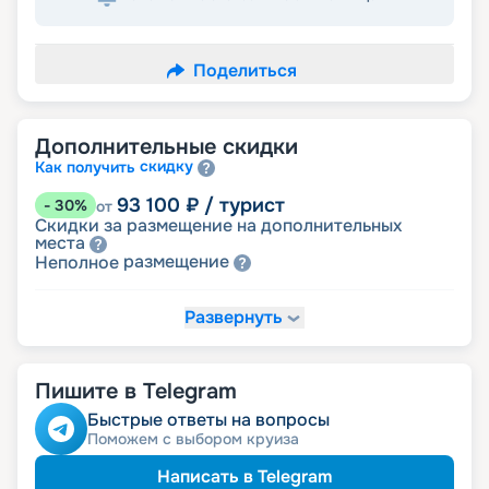
Поделиться
Дополнительные скидки
скидку
Как получить
93 100
₽
/ турист
-
30
%
от
Скидки за размещение на дополнительных
места
размещение
Неполное
Развернуть
113 050
₽
/ турист
-
15
%
от
детям
Скидка
Пишите в Telegram
119 700
₽
/ турист
-
10
%
от
пенсионерам
Скидка
Быстрые ответы на вопросы
ведомств
Скидка сотрудникам силовых
Поможем с выбором круиза
ветеранам
Скидка
семьям
Скидка многодетным
Написать в Telegram