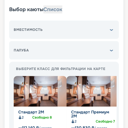
Выбор каюты
Список
ВМЕСТИМОСТЬ
ПАЛУБА
ВЫБЕРИТЕ КЛАСС ДЛЯ ФИЛЬТРАЦИИ НА КАРТЕ
Стандарт 2M
Стандарт Премиум
Л
2М
2
Свободно
8
2
Свободно
7
112 140
₽
130 830
₽