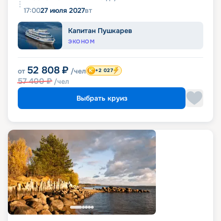
17:00
27 июля 2027
вт
Капитан Пушкарев
ЭКОНОМ
52 808
₽
от
/чел
+2 027
57 400
₽
/чел
Выбрать круиз