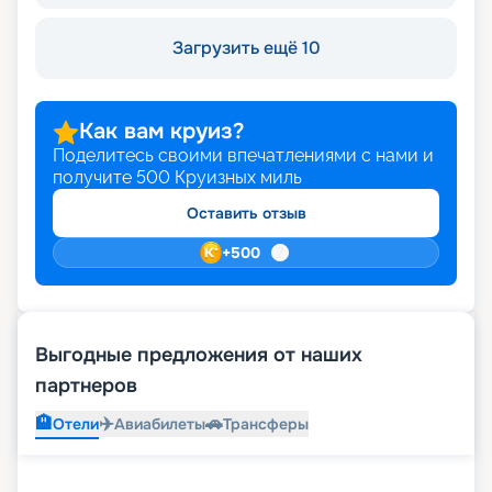
Загрузить ещё 10
Как вам круиз?
Поделитесь своими впечатлениями с нами и
получите
500
Круизных миль
Оставить отзыв
+
500
Выгодные предложения от наших
партнеров
🏨
✈️
🚗
Отели
Авиабилеты
Трансферы