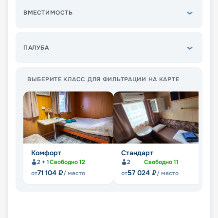
ВМЕСТИМОСТЬ
ПАЛУБА
ВЫБЕРИТЕ КЛАСС ДЛЯ ФИЛЬТРАЦИИ НА КАРТЕ
Комфорт
Стандарт
С
2 + 1
Свободно
12
2
Свободно
11
71 104
₽
57 024
₽
от
/ место
от
/ место
от