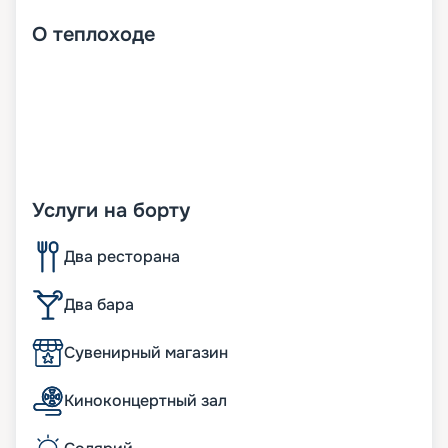
О
теплоходе
Услуги на борту
Два ресторана
Два бара
Сувенирный магазин
Киноконцертный зал