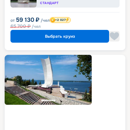
СТАНДАРТ
59 130
₽
от
/чел
+2 027
65 700
₽
/чел
Выбрать круиз