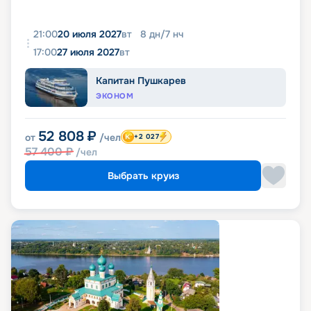
21:00
20 июля 2027
вт
8
дн
/
7
нч
17:00
27 июля 2027
вт
Капитан Пушкарев
ЭКОНОМ
52 808
₽
от
/чел
+2 027
57 400
₽
/чел
Выбрать круиз