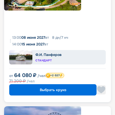
13:00
08 июня 2027
вт
8
дн
/
7
нч
14:00
15 июня 2027
вт
Ф.И. Панферов
СТАНДАРТ
64 080
₽
от
/чел
+2 027
71 200
₽
/чел
Выбрать круиз