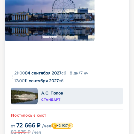
21:00
04 сентября 2027
сб
8
дн
/
7
нч
17:00
11 сентября 2027
сб
А.С. Попов
СТАНДАРТ
ОСТАЛОСЬ
6
КАЮТ
72 666
₽
от
/чел
+2 027
82 575
₽
/чел