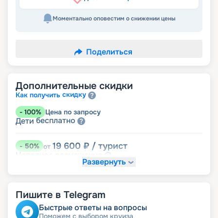
Моментально оповестим о снижении цены
Поделиться
Дополнительные скидки
скидку
Как получить
-
100
%
Цена по запросу
бесплатно
Дети
19 600
₽
/ турист
-
50
%
от
размещение
Неполное
Развернуть
27 440
₽
/ турист
-
30
%
от
Скидки за размещение на дополнительных
Пишите в Telegram
места
Быстрые ответы на вопросы
Поможем с выбором круиза