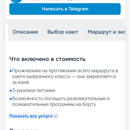
33 320
₽
/ турист
-
15
%
от
детям
Скидка
Написать в Telegram
37 240
₽
/ турист
-
5
%
от
пенсионерам
Скидка
Описание
Выбор кают
Маршрут и экск
+
19
фотографий
Что включено в стоимость
●
Проживание на протяжении всего маршрута в
каюте выбранного класса — она закрепляется
за вами
●
3-разовое питание
●
Возможность посещать развлекательные и
познавательные программы на борту
Показать все услуги