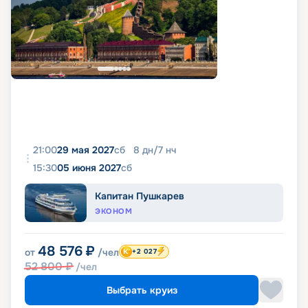
21:00
29 мая 2027
сб
8
дн
/
7
нч
15:30
05 июня 2027
сб
Капитан Пушкарев
ЭКОНОМ
48 576
₽
от
/чел
+2 027
52 800
₽
/чел
Выбрать круиз