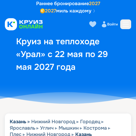
Раннее бронирование
2027
2027
миль каждому
Описание
Выбор кают
Маршрут и экск
Войти
Круиз на теплоходе
«Урал» с 22 мая по 29
мая 2027 года
Казань
Нижний Новгород
Городец
Ярославль
Углич
Мышкин
Кострома
Плес
Нижний Новгород
Казань