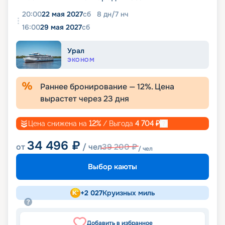
20:00
22 мая 2027
сб
8
дн
/
7
нч
16:00
29 мая 2027
сб
Урал
ЭКОНОМ
Раннее бронирование —
12
%. Цена
вырастет через
23
дня
Цена снижена на
12
%
/ Выгода
4 704
₽
34 496
₽
от
/ чел
39 200
₽
/ чел
Выбор каюты
+
2 027
Круизных миль
Добавить в избранное