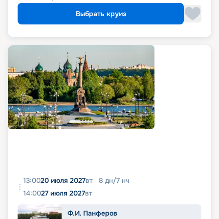
Выбрать круиз
13:00
20 июля 2027
вт
8
дн
/
7
нч
14:00
27 июля 2027
вт
Ф.И. Панферов