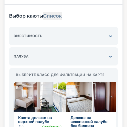
Выбор каюты
Список
ВМЕСТИМОСТЬ
ПАЛУБА
ВЫБЕРИТЕ КЛАСС ДЛЯ ФИЛЬТРАЦИИ НА КАРТЕ
Каюта делюкс на
Делюкс на
К
верхней палубе
шлюпочной палубе
б
без балкона
ш