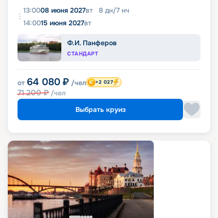
13:00
08 июня 2027
вт
8
дн
/
7
нч
14:00
15 июня 2027
вт
Ф.И. Панферов
СТАНДАРТ
64 080
₽
от
/чел
+2 027
71 200
₽
/чел
Выбрать круиз