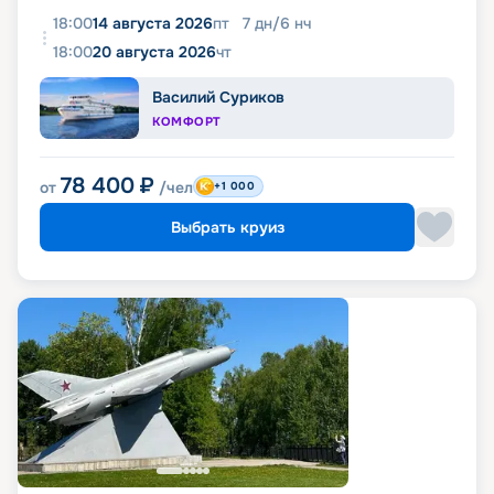
18:00
14 августа 2026
пт
7
дн
/
6
нч
18:00
20 августа 2026
чт
Василий Суриков
КОМФОРТ
78 400
₽
от
/чел
+1 000
Выбрать круиз