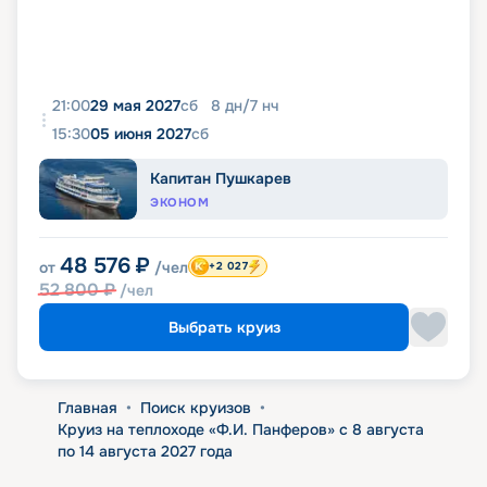
21:00
29 мая 2027
сб
8
дн
/
7
нч
15:30
05 июня 2027
сб
Капитан Пушкарев
ЭКОНОМ
48 576
₽
от
/чел
+2 027
52 800
₽
/чел
Выбрать круиз
Главная
•
Поиск круизов
•
Круиз на теплоходе «Ф.И. Панферов» с 8 августа
по 14 августа 2027 года