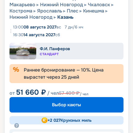
Макарьево
Нижний Новгород
Чкаловск
Кострома
Ярославль
Плес
Кинешма
Нижний Новгород
Казань
13:00
08 августа 2027
вс
7
дн
/
6
нч
16:30
14 августа 2027
сб
Ф.И. Панферов
СТАНДАРТ
Раннее бронирование —
10
%. Цена
вырастет через
25
дней
51 660
₽
от
/ чел
57 400
₽
/ чел
Выбор каюты
+
2 027
Круизных миль