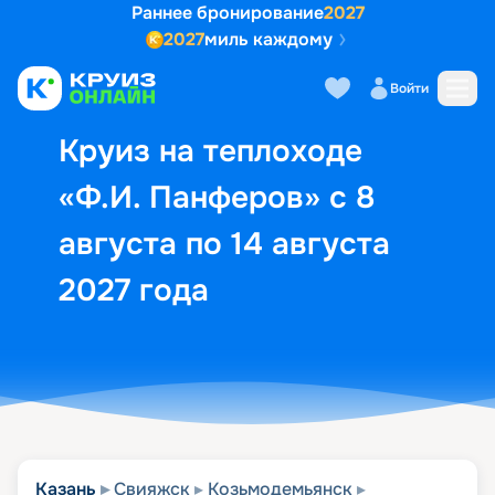
Раннее бронирование
2027
2027
миль каждому
Описание
Выбор кают
Маршрут и экск
Войти
Круиз на теплоходе
«Ф.И. Панферов» с 8
августа по 14 августа
2027 года
Казань
Свияжск
Козьмодемьянск