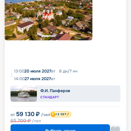
13:00
20 июля 2027
вт
8
дн
/
7
нч
14:00
27 июля 2027
вт
Ф.И. Панферов
СТАНДАРТ
59 130
₽
от
/чел
+2 027
65 700
₽
/чел
Выбрать круиз