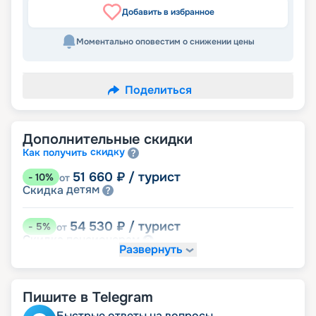
Добавить в избранное
Моментально оповестим о снижении цены
Поделиться
Дополнительные скидки
скидку
Как получить
51 660
₽
/ турист
-
10
%
от
детям
Скидка
54 530
₽
/ турист
-
5
%
от
пенсионерам
Скидка
Развернуть
57 400
₽
/ турист
-
0
%
от
размещение
Неполное
Пишите в Telegram
Быстрые ответы на вопросы