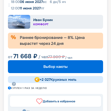
18:00
06 июня 2027
вс
6
дн
/
5
нч
12:00
11 июня 2027
пт
Иван Бунин
КОМФОРТ
Раннее бронирование —
8
%. Цена
вырастет через
24
дня
71 668
₽
от
/ чел
77 900
₽
/ чел
Выбор каюты
+
2 027
Круизных миль
КУПЛЕН
1
РАЗ
ЗА НЕДЕЛЮ
Добавить в избранное