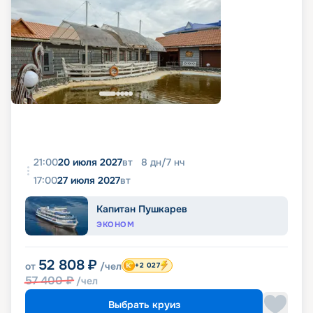
21:00
20 июля 2027
вт
8
дн
/
7
нч
17:00
27 июля 2027
вт
Капитан Пушкарев
ЭКОНОМ
52 808
₽
от
/чел
+2 027
57 400
₽
/чел
Выбрать круиз