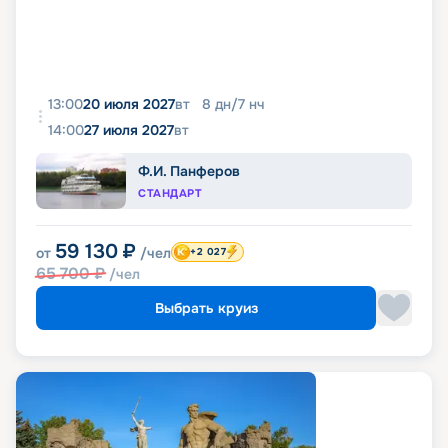
13:00
20 июля 2027
вт
8
дн
/
7
нч
14:00
27 июля 2027
вт
Ф.И. Панферов
СТАНДАРТ
59 130
₽
от
/чел
+2 027
65 700
₽
/чел
Выбрать круиз