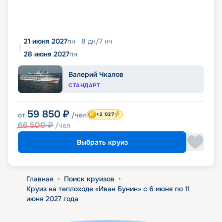
21 июня 2027
пн
8
дн
/
7
нч
28 июня 2027
пн
Валерий Чкалов
СТАНДАРТ
59 850
₽
от
/чел
+2 027
66 500
₽
/чел
Выбрать круиз
Главная
•
Поиск круизов
•
Круиз на теплоходе «Иван Бунин» с 6 июня по 11
июня 2027 года