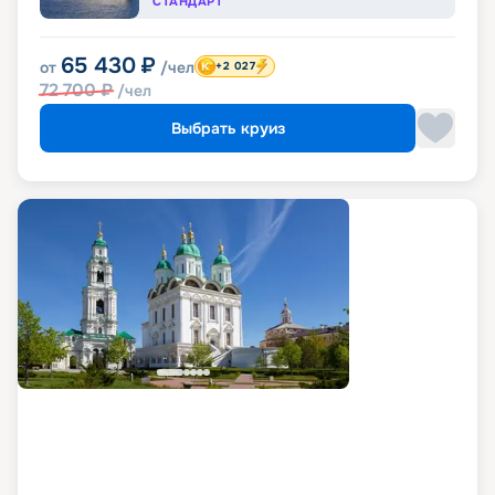
СТАНДАРТ
65 430
₽
от
/чел
+2 027
72 700
₽
/чел
Выбрать круиз