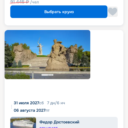
91 445
₽
/чел
Выбрать круиз
31 июля 2027
сб
7
дн
/
6
нч
06 августа 2027
пт
Федор Достоевский