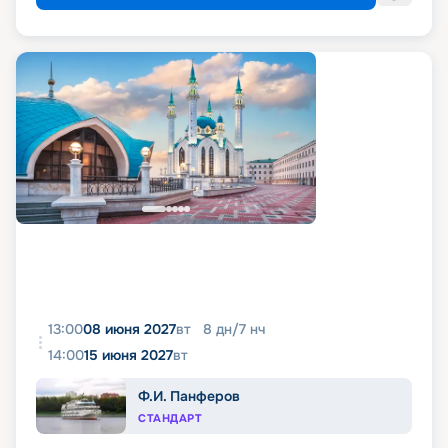
13:00
08 июня 2027
вт
8
дн
/
7
нч
14:00
15 июня 2027
вт
Ф.И. Панферов
СТАНДАРТ