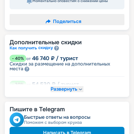
Моментально оповестим о снижении цены
Поделиться
Дополнительные скидки
скидку
Как получить
46 740
₽
/ турист
-
40
%
от
Скидки за размещение на дополнительных
места
54 530
₽
/ турист
-
30
%
от
Развернуть
размещение
Неполное
70 110
₽
/ турист
-
10
%
от
Пишите в Telegram
детям
Скидка
Быстрые ответы на вопросы
Поможем с выбором круиза
74 005
₽
/ турист
-
5
%
от
пенсионерам
Скидка
Написать в Telegram