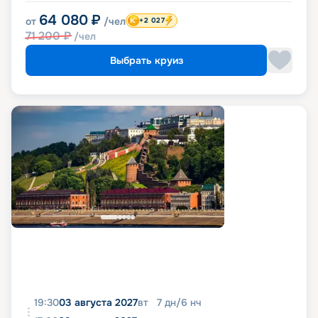
64 080
₽
от
/чел
+2 027
71 200
₽
/чел
Выбрать круиз
19:30
03 августа 2027
вт
7
дн
/
6
нч