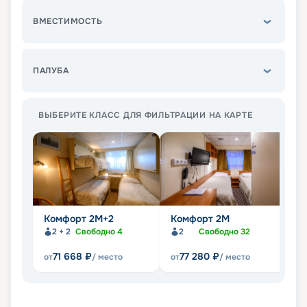
ВМЕСТИМОСТЬ
ПАЛУБА
ВЫБЕРИТЕ КЛАСС ДЛЯ ФИЛЬТРАЦИИ НА КАРТЕ
Комфорт 2M+2
Комфорт 2M
Д
2 + 2
Свободно
4
2
Свободно
32
71 668
₽
77 280
₽
от
/ место
от
/ место
от