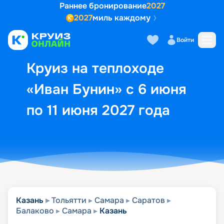
Раннее бронирование
2027
2027
миль каждому
Описание
Выбор кают
Маршрут и экск
Войти
Круиз на теплоходе
«Иван Бунин» с 6 июня
по 11 июня 2027 года
Казань
Тольятти
Самара
Саратов
Балаково
Самара
Казань