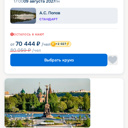
17:00
09 августа 2027
пн
А.С. Попов
СТАНДАРТ
ОСТАЛОСЬ
6
КАЮТ
70 444
₽
от
/чел
+2 027
80 050
₽
/чел
Выбрать круиз