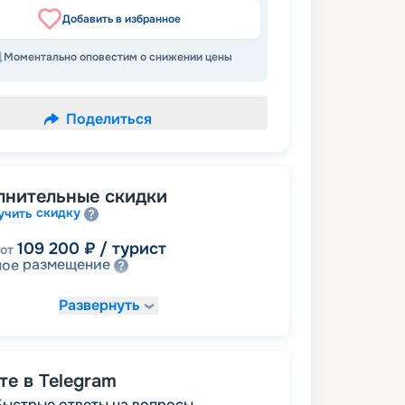
Добавить в избранное
Моментально оповестим о снижении цены
Поделиться
лнительные скидки
скидку
учить
109 200
₽
/ турист
от
размещение
ное
Развернуть
132 600
₽
/ турист
от
детям
а
140 400
₽
/ турист
от
е в Telegram
пенсионерам
а
Быстрые ответы на вопросы