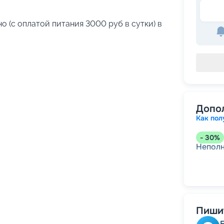
о (с оплатой питания 3000 руб в сутки) в
Допо
Как пол
-
30
%
Непол
-
15
%
Скидк
-
10
%
Пишит
Скидк