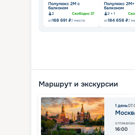
Полулюкс 2М с
Полулюкс 2М+
балконом
балконом
2
Свободно
37
2 + 1
Сво
168 691
₽
184 658
₽
от
/ место
от
/ м
Маршрут и экскурсии
1
день
07.
Москв
ОТПРАВЛЕН
16:00