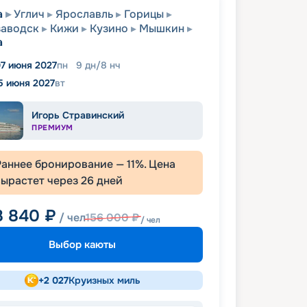
а
Углич
Ярославль
Горицы
заводск
Кижи
Кузино
Мышкин
а
7 июня 2027
пн
9
дн
/
8
нч
5 июня 2027
вт
Игорь Стравинский
ПРЕМИУМ
Раннее бронирование —
11
%. Цена
вырастет через
26
дней
8 840
₽
/ чел
156 000
₽
/ чел
Выбор каюты
+
2 027
Круизных миль