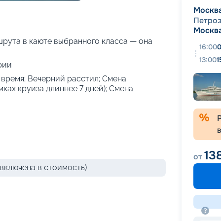
+
23
фотографий
Москв
Петро
Москв
рута в каюте выбранного класса — она
16:00
0
13:00
1
рии
е время; Вечерний расстил; Смена
амках круиза длиннее 7 дней); Смена
13
от
включена в стоимость)