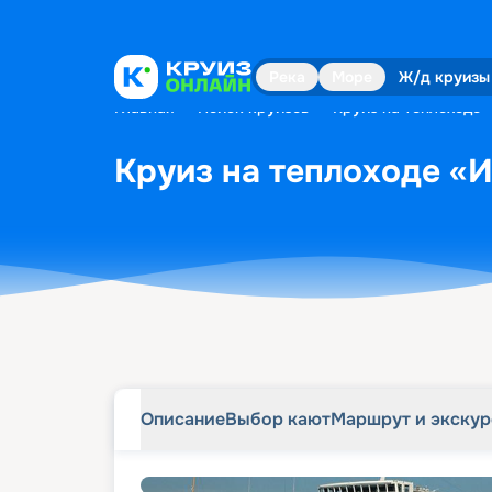
Описание
Выбор кают
Маршрут и экску
Река
Море
Ж/д круизы
Главная
•
Поиск круизов
•
Круиз на теплоходе 
Круиз на теплоходе «И
Описание
Выбор кают
Маршрут и экску