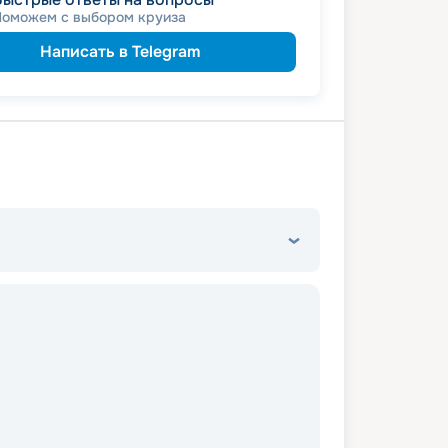
ведомств
 сотрудникам силовых
Поможем с выбором круиза
ветеранам
а
семьям
а многодетным
Написать в Telegram