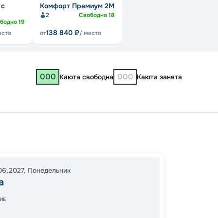
 с
Комфорт Премиум 2M
2
Свободно
18
бодно
19
138 840
₽
есто
от
/ место
000
000
Каюта свободна
Каюта занята
Москв
Петро
Москв
06.2027
,
Понедельник
16:00
0
а
13:00
1
ИЕ