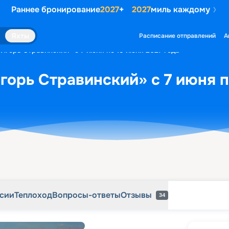
Раннее бронирование
2027
+
2027
миль каждому
рсии
Теплоход
Вопросы-ответы
Отзывы
34
Яхты
Расписание отправлений
А
«Игорь Стравинский» с 7 июня по 15 июня 2027 года
горь Стравинский» с 7 июня п
рсии
Теплоход
Вопросы-ответы
Отзывы
34