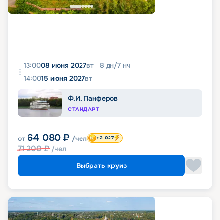
13:00
08 июня 2027
вт
8
дн
/
7
нч
14:00
15 июня 2027
вт
Ф.И. Панферов
СТАНДАРТ
64 080
₽
от
/чел
+2 027
71 200
₽
/чел
Выбрать круиз