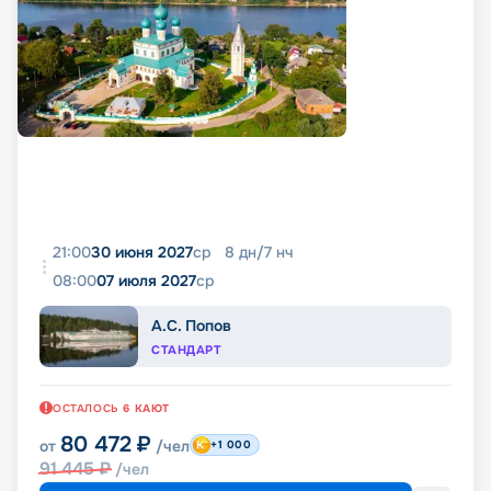
21:00
30 июня 2027
ср
8
дн
/
7
нч
08:00
07 июля 2027
ср
А.С. Попов
СТАНДАРТ
ОСТАЛОСЬ
6
КАЮТ
80 472
₽
от
/чел
+1 000
91 445
₽
/чел