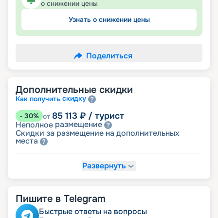
о снижении цены
Узнать о снижении цены
Поделиться
Дополнительные скидки
скидку
Как получить
85 113
₽
/ турист
-
30
%
от
размещение
Неполное
Скидки за размещение на дополнительных
места
Развернуть
103 352
₽
/ турист
-
15
%
от
детям
Скидка
Пишите в Telegram
109 431
₽
/ турист
-
10
%
от
ветеранам
Скидка
Быстрые ответы на вопросы
семьям