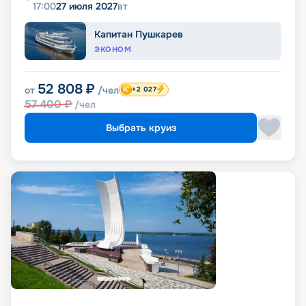
17:00
27 июля 2027
вт
Капитан Пушкарев
ЭКОНОМ
52 808
₽
от
/чел
+2 027
57 400
₽
/чел
Выбрать круиз