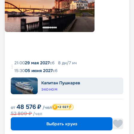
21:00
29 мая 2027
сб
8
дн
/
7
нч
15:30
05 июня 2027
сб
Капитан Пушкарев
ЭКОНОМ
48 576
₽
от
/чел
+2 027
52 800
₽
/чел
Выбрать круиз