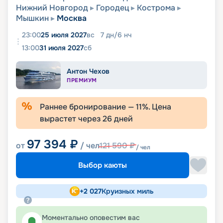
Нижний Новгород
Городец
Кострома
Мышкин
Москва
23:00
25 июля 2027
вс
7
дн
/
6
нч
13:00
31 июля 2027
сб
Антон Чехов
ПРЕМИУМ
Раннее бронирование —
11
%. Цена
вырастет через
26
дней
97 394
₽
от
/ чел
121 590
₽
/ чел
Выбор каюты
+
2 027
Круизных миль
Моментально оповестим вас