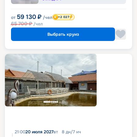
59 130
₽
от
/чел
+2 027
65 700
₽
/чел
Выбрать круиз
21:00
20 июля 2027
вт
8
дн
/
7
нч