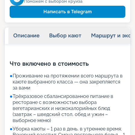
Скидка многодетным
Поможем с выбором круиза
ведомств
Скидка сотрудникам силовых
пенсионерам
Скидка
Написать в Telegram
Описание
Выбор кают
Маршрут и экск
+
63
фотографий
Что включено в стоимость
●
Проживание на протяжении всего маршрута в
каюте выбранного класса — она закрепляется
за вами
●
Трёхразовое сбалансированное питание в
ресторане с возможностью выбора
вегетарианских и низкокалорийных блюд
(завтрак – шведский стол, обед и ужин –
выборное меню)
●
Уборка каюты – 1 раз в день, в утреннее время;
Вечерний расстил; Смена постельного белья – 1