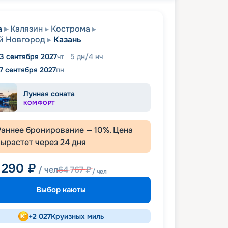
а
Калязин
Кострома
й Новгород
Казань
3 сентября 2027
чт
5
дн
/
4
нч
7 сентября 2027
пн
Лунная соната
КОМФОРТ
Раннее бронирование —
10
%. Цена
вырастет через
24
дня
 290
₽
/ чел
64 767
₽
/ чел
Выбор каюты
+
2 027
Круизных миль