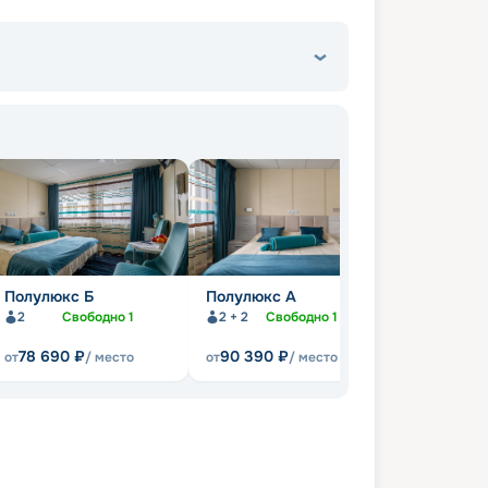
Полулюкс Б
Полулюкс А
ПК-С
2
Свободно
1
2 + 2
Свободно
1
2 + 1
Св
78 690
₽
90 390
₽
68 890
от
/ место
от
/ место
от