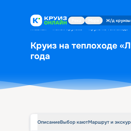
Описание
Выбор кают
Маршрут и экску
Река
Море
Ж/д круизы
Главная
•
Поиск круизов
•
Круиз на теплоходе 
Круиз на теплоходе «Л
года
Описание
Выбор кают
Маршрут и экску