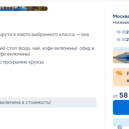
+
21
фотографий
Москв
Нижни
19:30
2
рута в каюте выбранного класса — она
16:30
2
й стол (вода, чай, кофе включены), обед и
офе включены)
о программе круиза
58
от
включена в стоимость)