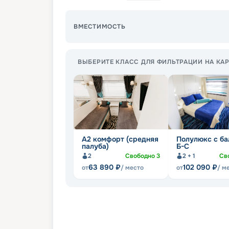
ВМЕСТИМОСТЬ
ВЫБЕРИТЕ КЛАСС ДЛЯ ФИЛЬТРАЦИИ НА КАР
А2 комфорт (средняя
Полулюкс с б
палуба)
Б-С
2
Свободно
3
2 + 1
Св
63 890
₽
102 090
₽
от
/ место
от
/ м