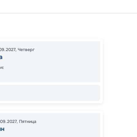
Москв
Нижни
19:30
2
09.2027
,
Четверг
а
16:30
2
ИЕ
58
от
.09.2027
,
Пятница
ин