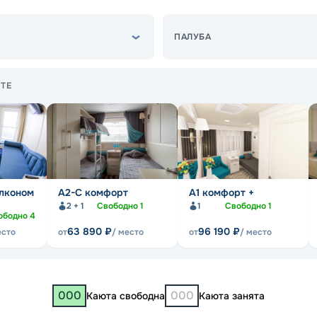
ПАЛУБА
ТЕ
алконом
А2-С комфорт
А1 комфорт +
2 + 1
Свободно
1
1
Свободно
1
ободно
4
63 890
₽
96 190
₽
есто
от
/ место
от
/ место
000
000
Каюта свободна
Каюта занята