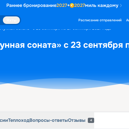
Раннее бронирование
2027
+
2027
миль каждому
рсии
Теплоход
Вопросы-ответы
Отзывы
4
Яхты
Расписание отправлений
А
«Лунная соната» с 23 сентября по 27 сентября 2027 года
унная соната» с 23 сентября 
рсии
Теплоход
Вопросы-ответы
Отзывы
4