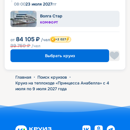
08:00
23 июля 2027
пт
Волга Стар
КОМФОРТ
84 105
₽
от
/чел
+2 027
99 750
₽
/чел
Выбрать круиз
Главная
•
Поиск круизов
•
Круиз на теплоходе «Принцесса Анабелла» с 4
июля по 9 июля 2027 года