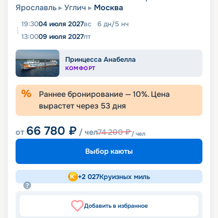
Ярославль
Углич
Москва
19:30
04 июля 2027
вс
6
дн
/
5
нч
13:00
09 июля 2027
пт
Принцесса Анабелла
КОМФОРТ
Раннее бронирование —
10
%. Цена
вырастет через
53
дня
66 780
₽
от
/ чел
74 200
₽
/ чел
Выбор каюты
+
2 027
Круизных миль
Добавить в избранное