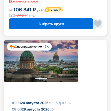
ОСТАЛОСЬ
8
КАЮТ
106 841
₽
от
/чел
+2 027
120 046
₽
/чел
Выбрать круиз
Спецпредложение - 7%
10:00
24 августа 2026
пн
6
дн
/
5
нч
08:00
29 августа 2026
сб