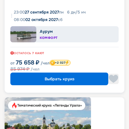
23:00
27 сентября 2027
пн
6
дн
/
5
нч
08:00
02 октября 2027
сб
Аурум
КОМФОРТ
ОСТАЛОСЬ
7
КАЮТ
75 658
₽
от
/чел
+2 027
85 974
₽
/чел
Выбрать круиз
Тематический круиз: «Легенды Урала»