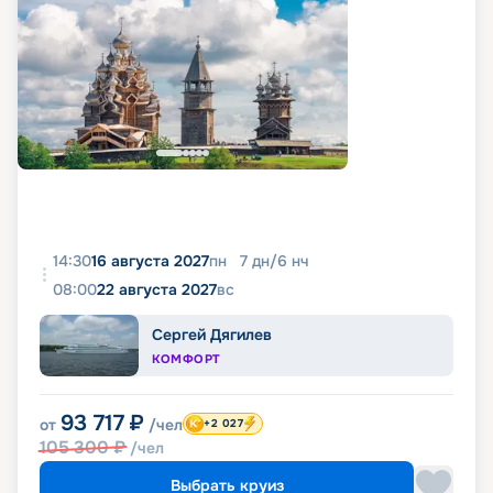
14:30
16 августа 2027
пн
7
дн
/
6
нч
08:00
22 августа 2027
вс
Сергей Дягилев
КОМФОРТ
93 717
₽
от
/чел
+2 027
105 300
₽
/чел
Выбрать круиз