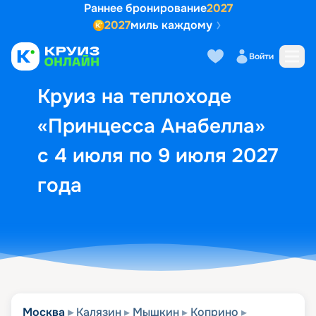
Раннее бронирование
2027
2027
миль каждому
Описание
Выбор кают
Маршрут и экск
Войти
Круиз на теплоходе
«Принцесса Анабелла»
с 4 июля по 9 июля 2027
года
Москва
Калязин
Мышкин
Коприно