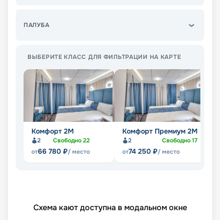
ПАЛУБА
ВЫБЕРИТЕ КЛАСС ДЛЯ ФИЛЬТРАЦИИ НА КАРТЕ
Комфорт 2M
Комфорт Премиум 2M
Л
2
Свободно
22
2
Свободно
17
66 780
₽
74 250
₽
от
/ место
от
/ место
от
Схема кают доступна в модальном окне