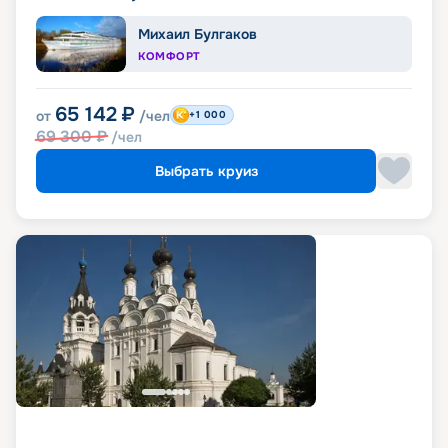
Михаил Булгаков
КОМФОРТ
65 142
₽
от
/чел
+1 000
69 300
₽
/чел
Выбрать круиз