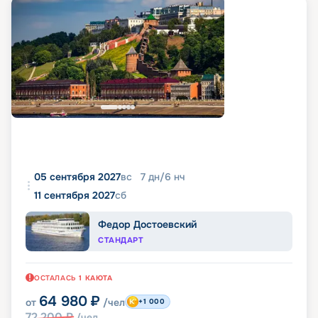
05 сентября 2027
вс
7
дн
/
6
нч
11 сентября 2027
сб
Федор Достоевский
СТАНДАРТ
ОСТАЛАСЬ
1
КАЮТА
64 980
₽
от
/чел
+1 000
72 200
₽
/чел