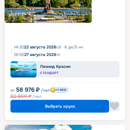
14:30
22 августа 2026
сб
6
дн
/
5
нч
18:00
27 августа 2026
чт
Леонид Красин
СТАНДАРТ
58 976
₽
от
/чел
+1 000
60 800
₽
/чел
Выбрать круиз