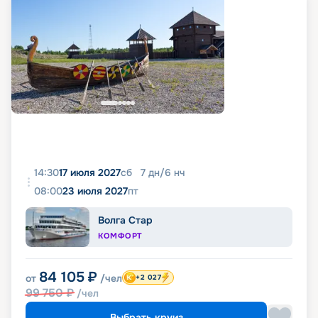
14:30
17 июля 2027
сб
7
дн
/
6
нч
08:00
23 июля 2027
пт
Волга Стар
КОМФОРТ
84 105
₽
от
/чел
+2 027
99 750
₽
/чел
Выбрать круиз