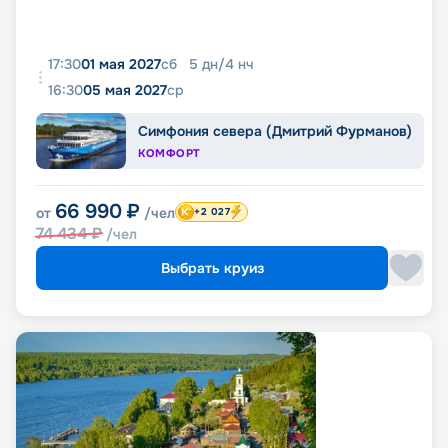
17:30
01 мая 2027
сб
5
дн
/
4
нч
16:30
05 мая 2027
ср
Симфония севера (Дмитрий Фурманов)
КОМФОРТ
66 990
₽
от
/чел
+2 027
74 434
₽
/чел
Выбрать круиз