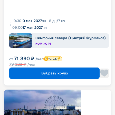
19:30
10 мая 2027
пн
8
дн
/
7
нч
09:00
17 мая 2027
пн
Симфония севера (Дмитрий Фурманов)
КОМФОРТ
71 390
₽
от
/чел
+2 027
79 323
₽
/чел
Выбрать круиз