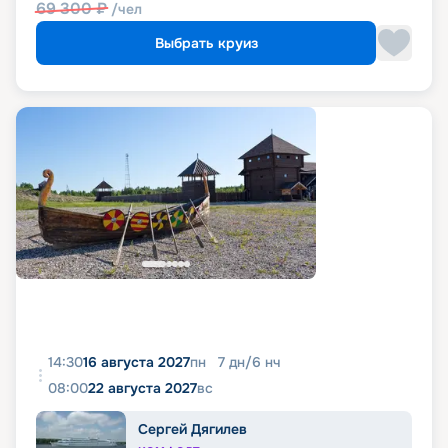
69 300
₽
/чел
Выбрать круиз
14:30
16 августа 2027
пн
7
дн
/
6
нч
08:00
22 августа 2027
вс
Сергей Дягилев