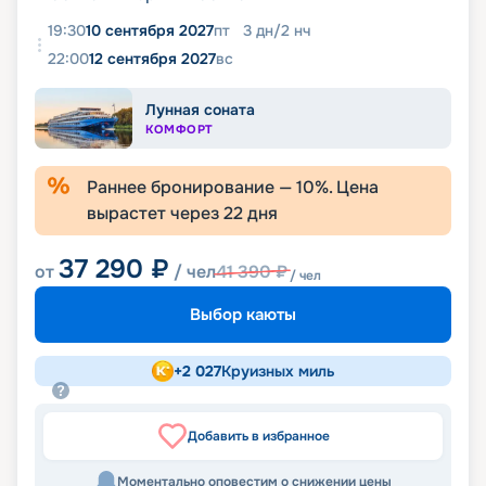
19:30
10 сентября 2027
пт
3
дн
/
2
нч
22:00
12 сентября 2027
вс
Лунная соната
КОМФОРТ
Раннее бронирование —
10
%. Цена
вырастет через
22
дня
37 290
₽
от
/ чел
41 390
₽
/ чел
Выбор каюты
+
2 027
Круизных миль
Добавить в избранное
Моментально оповестим о снижении цены