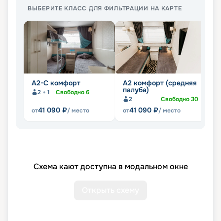
ВЫБЕРИТЕ КЛАСС ДЛЯ ФИЛЬТРАЦИИ НА КАРТЕ
А2-С комфорт
А2 комфорт (средняя
П
палуба)
2 + 1
Свободно
6
2
Свободно
30
41 090
₽
41 090
₽
от
/ место
от
/ место
от
Схема кают доступна в модальном окне
Открыть схему