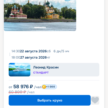
14:30
22 августа 2026
сб
6
дн
/
5
нч
18:00
27 августа 2026
чт
Леонид Красин
СТАНДАРТ
58 976
₽
от
/чел
+1 000
60 800
₽
/чел
Выбрать круиз