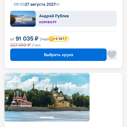
08:00
27 августа 2027
пт
Андрей Рублев
КОМФОРТ
91 035
₽
от
/чел
+2 027
107 100
₽
/чел
Выбрать круиз