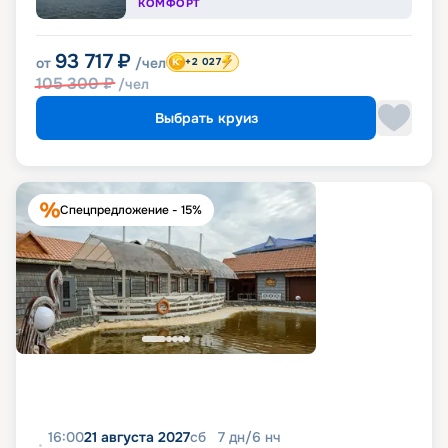
КОМФОРТ
93 717
₽
от
/чел
+2 027
105 300
₽
/чел
Выбрать круиз
Спецпредложение - 15%
16:00
21 августа 2027
сб
7
дн
/
6
нч