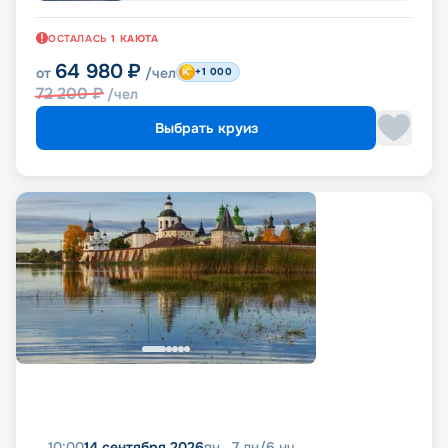
ОСТАЛАСЬ
1
КАЮТА
64 980
₽
от
/чел
+1 000
72 200
₽
/чел
Выбрать круиз
10:00
14 сентября 2026
пн
7
дн
/
6
нч