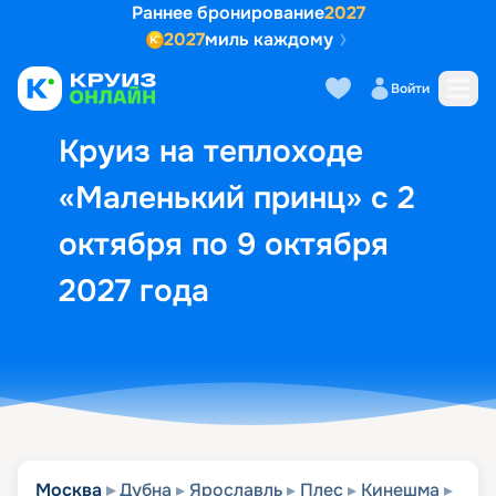
Раннее бронирование
2027
2027
миль каждому
Описание
Выбор кают
Маршрут и экск
Войти
Круиз на теплоходе
«Маленький принц» с 2
октября по 9 октября
2027 года
Москва
Дубна
Ярославль
Плес
Кинешма