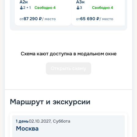
А2н
А3н
А
2 + 1
Свободно
4
3
Свободно
4
87 290
₽
65 690
₽
от
/ место
от
/ место
от
Схема кают доступна в модальном окне
Открыть схему
Маршрут и экскурсии
1
день
02.10.2027
,
Суббота
Москва