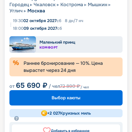
Городец
Чкаловск
Кострома
Мышкин
Углич
Москва
19:30
02 октября 2027
сб
8
дн
/
7
нч
18:00
09 октября 2027
сб
Маленький принц
КОМФОРТ
Раннее бронирование —
10
%. Цена
вырастет через
24
дня
65 690
₽
от
/ чел
72 890
₽
/ чел
Выбор каюты
+
2 027
Круизных миль
Добавить в избранное