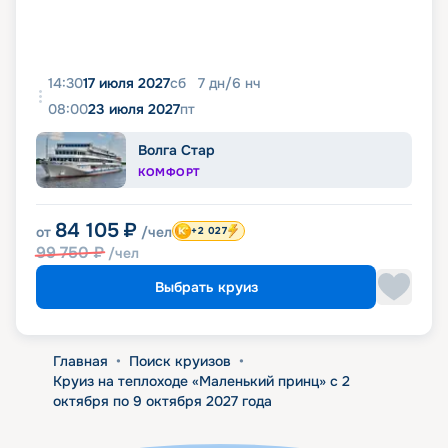
14:30
17 июля 2027
сб
7
дн
/
6
нч
08:00
23 июля 2027
пт
Волга Стар
КОМФОРТ
84 105
₽
от
/чел
+2 027
99 750
₽
/чел
Выбрать круиз
Главная
•
Поиск круизов
•
Круиз на теплоходе «Маленький принц» с 2
октября по 9 октября 2027 года