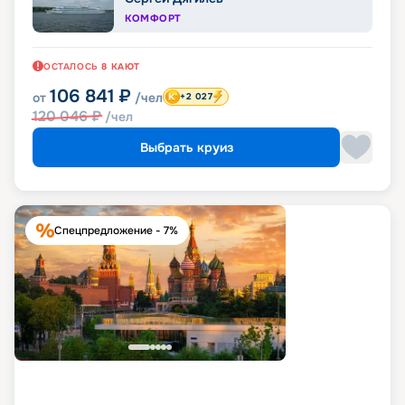
КОМФОРТ
ОСТАЛОСЬ
8
КАЮТ
106 841
₽
от
/чел
+2 027
120 046
₽
/чел
Выбрать круиз
Спецпредложение - 7%