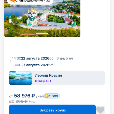
Спецпредложение - 3%
14:30
22 августа 2026
сб
6
дн
/
5
нч
18:00
27 августа 2026
чт
Леонид Красин
СТАНДАРТ
58 976
₽
от
/чел
+1 000
60 800
₽
/чел
Выбрать круиз