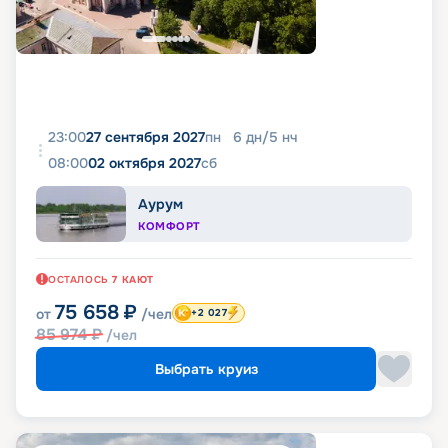
23:00
27 сентября 2027
пн
6
дн
/
5
нч
08:00
02 октября 2027
сб
Аурум
КОМФОРТ
ОСТАЛОСЬ
7
КАЮТ
75 658
₽
от
/чел
+2 027
85 974
₽
/чел
Выбрать круиз