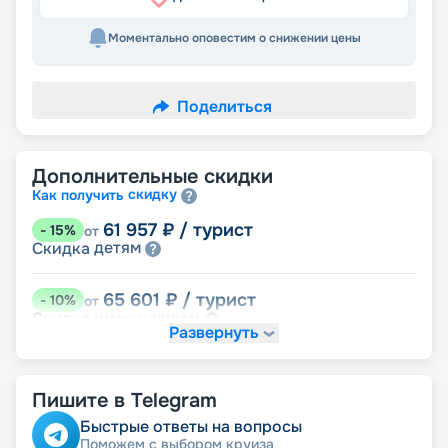
Моментально оповестим о снижении цены
Поделиться
Дополнительные скидки
скидку
Как получить
61 957
₽
/ турист
-
15
%
от
детям
Скидка
65 601
₽
/ турист
-
10
%
от
именинникам
Скидка
Развернуть
Скидка на юбилей свадьбы, кратный 5-ти
годам
молодожёнам
Скидка
Пишите в Telegram
69 246
₽
/ турист
-
5
%
от
Быстрые ответы на вопросы
пенсионерам
Скидка
Поможем с выбором круиза