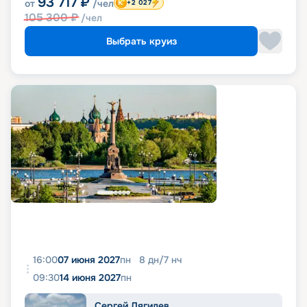
93 717
₽
от
/чел
+2 027
105 300
₽
/чел
Выбрать круиз
16:00
07 июня 2027
пн
8
дн
/
7
нч
09:30
14 июня 2027
пн
Сергей Дягилев