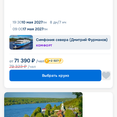
19:30
10 мая 2027
пн
8
дн
/
7
нч
09:00
17 мая 2027
пн
Симфония севера (Дмитрий Фурманов)
КОМФОРТ
71 390
₽
от
/чел
+2 027
79 323
₽
/чел
Выбрать круиз