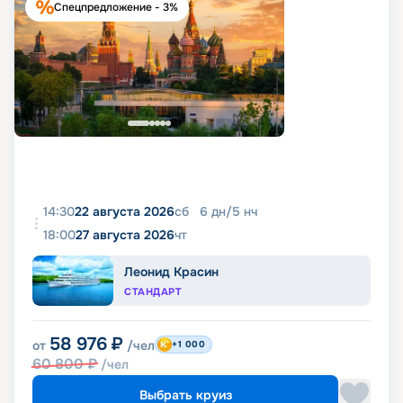
Спецпредложение - 3%
14:30
22 августа 2026
сб
6
дн
/
5
нч
18:00
27 августа 2026
чт
Леонид Красин
СТАНДАРТ
58 976
₽
от
/чел
+1 000
60 800
₽
/чел
Выбрать круиз