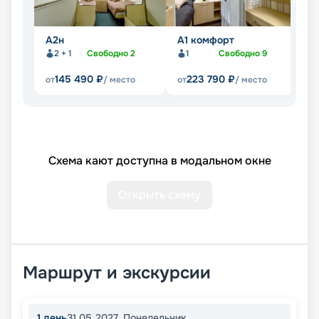
А2н
А1 комфорт
А
п
2 + 1
Свободно
2
1
Свободно
9
145 490
₽
223 790
₽
от
/ место
от
/ место
от
Схема кают доступна в модальном окне
Открыть схему
Маршрут и экскурсии
1
день
31.05.2027
,
Понедельник