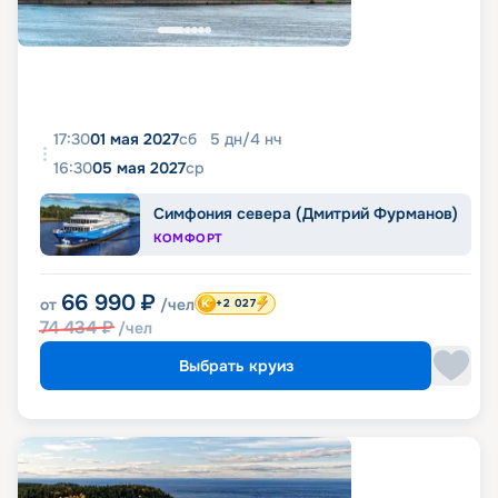
17:30
01 мая 2027
сб
5
дн
/
4
нч
16:30
05 мая 2027
ср
Симфония севера (Дмитрий Фурманов)
КОМФОРТ
66 990
₽
от
/чел
+2 027
74 434
₽
/чел
Выбрать круиз