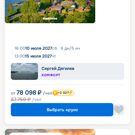
16:00
10 июля 2027
сб
6
дн
/
5
нч
13:00
15 июля 2027
чт
Сергей Дягилев
КОМФОРТ
78 098
₽
от
/чел
+2 027
87 750
₽
/чел
Выбрать круиз