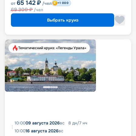
65 142
₽
от
/чел
+1 000
69 300
₽
/чел
Выбрать круиз
Тематический круиз: «Легенды Урала»
10:00
09 августа 2026
вс
8
дн
/
7
нч
10:00
16 августа 2026
вс