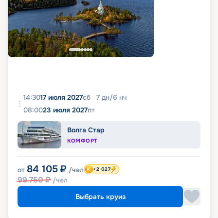
14:30
17 июля 2027
сб
7
дн
/
6
нч
08:00
23 июля 2027
пт
Волга Стар
КОМФОРТ
84 105
₽
от
/чел
+2 027
99 750
₽
/чел
Выбрать круиз