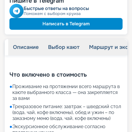
Пишите в Telegram
115 257
₽
/ турист
-
5
%
от
Быстрые ответы на вопросы
пенсионерам
Скидка
Поможем с выбором круиза
Написать в Telegram
Описание
Выбор кают
Маршрут и экск
+
63
фотографий
Что включено в стоимость
●
Проживание на протяжении всего маршрута в
каюте выбранного класса — она закрепляется
за вами
●
Трехразовое питание: завтрак – шведский стол
(вода, чай, кофе включены), обед и ужин – по
заказному меню (вода, чай, кофе включены)
●
Экскурсионное обслуживание согласно