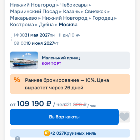
Нижний Новгород
Чебоксары
Мариинский Посад
Казань
Свияжск
Макарьево
Нижний Новгород
Городец
Кострома
Дубна
Москва
14:30
31 мая 2027
пн
11
дн
/
10
нч
09:00
10 июня 2027
чт
Маленький принц
КОМФОРТ
Раннее бронирование —
10
%. Цена
вырастет через
26
дней
109 190
₽
от
/ чел
121 323
₽
/ чел
Выбор каюты
+
2 027
Круизных миль