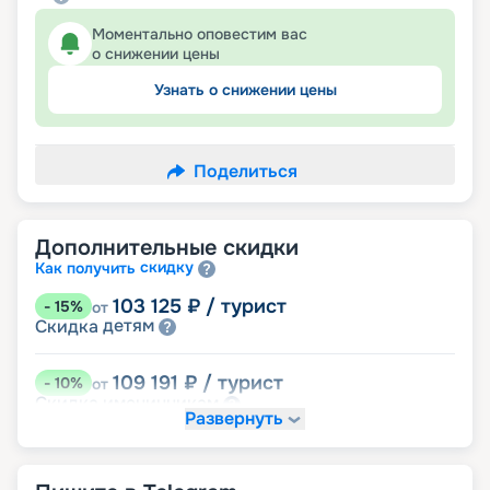
Моментально оповестим вас
о снижении цены
Узнать о снижении цены
Поделиться
Дополнительные скидки
скидку
Как получить
103 125
₽
/ турист
-
15
%
от
детям
Скидка
109 191
₽
/ турист
-
10
%
от
именинникам
Скидка
Развернуть
Скидка на юбилей свадьбы, кратный 5-ти
годам
молодожёнам
Скидка