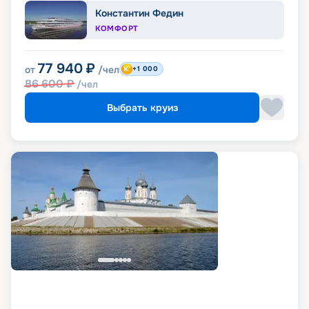
Константин Федин
КОМФОРТ
77 940
₽
от
/чел
+1 000
86 600
₽
/чел
Выбрать круиз