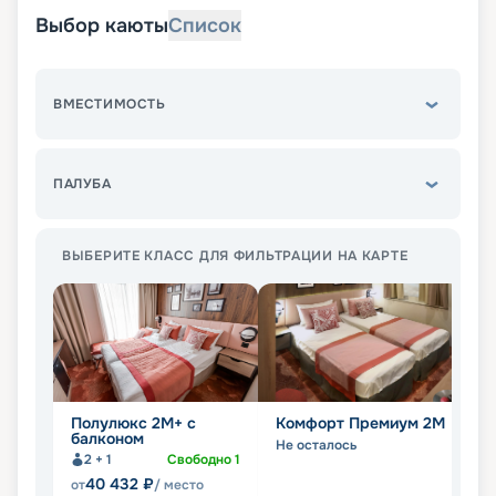
Выбор каюты
Список
ВМЕСТИМОСТЬ
ПАЛУБА
ВЫБЕРИТЕ КЛАСС ДЛЯ ФИЛЬТРАЦИИ НА КАРТЕ
Полулюкс 2М+ с
Комфорт Премиум 2М
П
балконом
б
Не осталось
2 + 1
Свободно
1
Не
40 432
₽
от
/ место