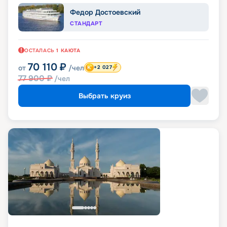
Федор Достоевский
СТАНДАРТ
ОСТАЛАСЬ
1
КАЮТА
70 110
₽
от
/чел
+2 027
77 900
₽
/чел
Выбрать круиз