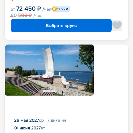
72 450
₽
от
/чел
+1 000
80 500
₽
/чел
Выбрать круиз
26 мая 2027
ср
7
дн
/
6
нч
01 июня 2027
вт