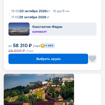
15:00
20 октября 2026
вт
10
дн
/
9
нч
17:00
29 октября 2026
чт
Константин Федин
КОМФОРТ
58 310
₽
от
/чел
+1 000
68 600
₽
/чел
Выбрать круиз