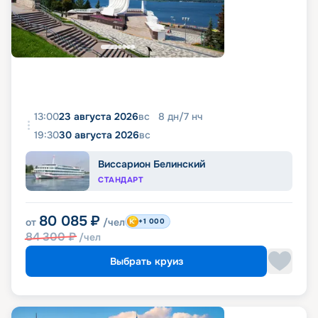
13:00
23 августа 2026
вс
8
дн
/
7
нч
19:30
30 августа 2026
вс
Виссарион Белинский
СТАНДАРТ
80 085
₽
от
/чел
+1 000
84 300
₽
/чел
Выбрать круиз