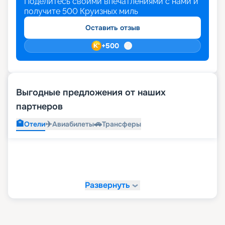
Поделитесь своими впечатлениями с нами и
получите
500
Круизных миль
Оставить отзыв
+
500
Выгодные предложения от наших
партнеров
🏨
✈️
🚗
Отели
Авиабилеты
Трансферы
Развернуть