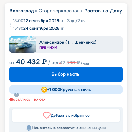
Волгоград
Старочеркасская
Ростов-на-Дону
13:00
22 сентября 2026
вт
3
дн
/
2
нч
15:30
24 сентября 2026
чт
Александра (Т.Г. Шевченко)
ПРЕМИУМ
40 432
₽
от
/ чел
42 560
₽
/ чел
Выбор каюты
+
1 000
Круизных миль
ОСТАЛАСЬ
1
КАЮТА
Добавить в избранное
Моментально оповестим о снижении цены