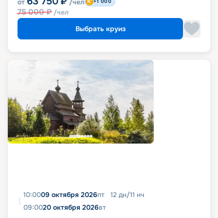
63 750
₽
от
/чел
+1 000
75 000
₽
/чел
Выбрать круиз
10:00
09 октября 2026
пт
12
дн
/
11
нч
09:00
20 октября 2026
вт