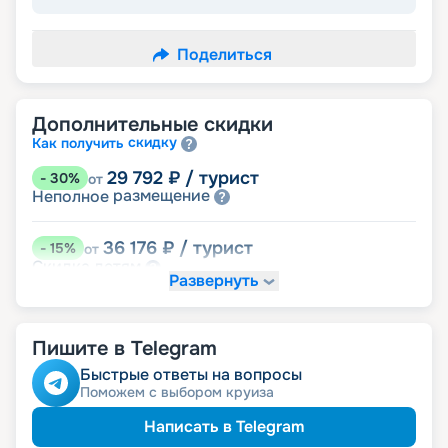
Поделиться
Дополнительные скидки
скидку
Как получить
29 792
₽
/ турист
-
30
%
от
размещение
Неполное
36 176
₽
/ турист
-
15
%
от
детям
Скидка
Развернуть
38 304
₽
/ турист
-
10
%
от
ведомств
Скидка сотрудникам силовых
Пишите в Telegram
пенсионерам
Скидка
ветеранам
Скидка
Быстрые ответы на вопросы
семьям
Скидка многодетным
Поможем с выбором круиза
Написать в Telegram