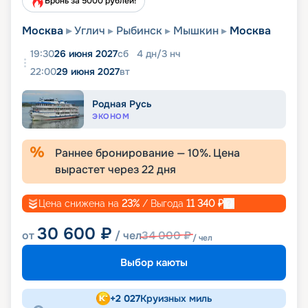
Бронь за 5000 рублей!
Москва
Углич
Рыбинск
Мышкин
Москва
19:30
26 июня 2027
сб
4
дн
/
3
нч
22:00
29 июня 2027
вт
Родная Русь
ЭКОНОМ
Раннее бронирование —
10
%. Цена
вырастет через
22
дня
Цена снижена на
23
%
/ Выгода
11 340
₽
30 600
₽
от
/ чел
34 000
₽
/ чел
Выбор каюты
+
2 027
Круизных миль