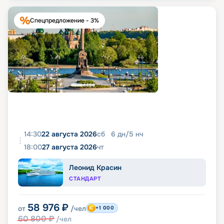
Спецпредложение - 3%
14:30
22 августа 2026
сб
6
дн
/
5
нч
18:00
27 августа 2026
чт
Леонид Красин
СТАНДАРТ
58 976
₽
от
/чел
+1 000
60 800
₽
/чел