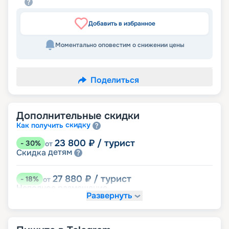
Добавить в избранное
Моментально оповестим о снижении цены
Поделиться
Дополнительные скидки
скидку
Как получить
23 800
₽
/ турист
-
30
%
от
детям
Скидка
27 880
₽
/ турист
-
18
%
от
Неполное размещение
Развернуть
32 300
₽
/ турист
-
5
%
от
пенсионерам
Скидка