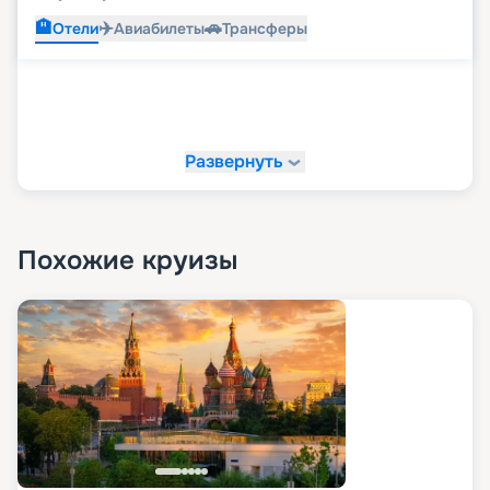
🏨
✈️
🚗
Отели
Авиабилеты
Трансферы
Развернуть
Похожие круизы