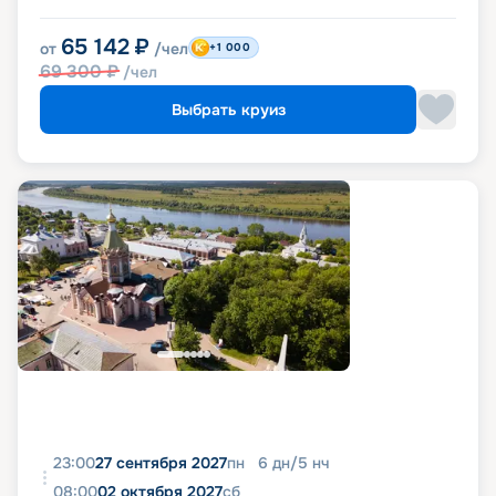
65 142
₽
от
/чел
+1 000
69 300
₽
/чел
Выбрать круиз
23:00
27 сентября 2027
пн
6
дн
/
5
нч
08:00
02 октября 2027
сб