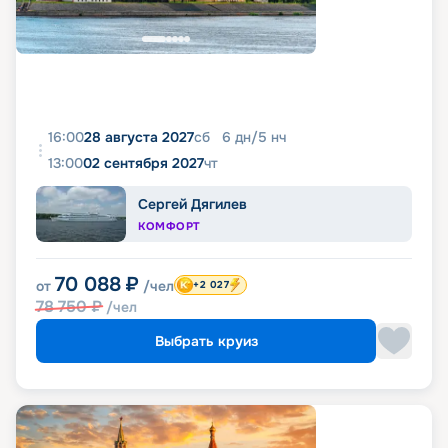
16:00
28 августа 2027
сб
6
дн
/
5
нч
13:00
02 сентября 2027
чт
Сергей Дягилев
КОМФОРТ
70 088
₽
от
/чел
+2 027
78 750
₽
/чел
Выбрать круиз