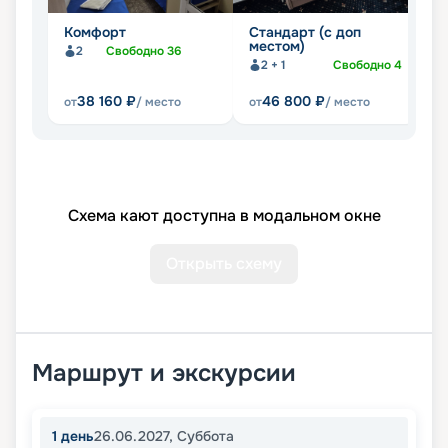
Комфорт
Стандарт (с доп
Л
местом)
2
Свободно
36
2 + 1
Свободно
4
38 160
₽
46 800
₽
от
/ место
от
/ место
от
Схема кают доступна в модальном окне
Открыть схему
Маршрут и экскурсии
1
день
26.06.2027
,
Суббота