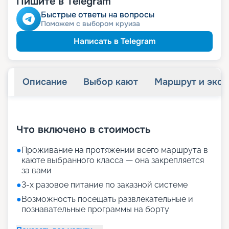
Пишите в Telegram
ведомств
Скидка сотрудникам силовых
Быстрые ответы на вопросы
Поможем с выбором круиза
Написать в Telegram
Описание
Выбор кают
Маршрут и экск
+
27
фотографий
Что включено в стоимость
●
Проживание на протяжении всего маршрута в
каюте выбранного класса — она закрепляется
за вами
●
3-х разовое питание по заказной системе
●
Возможность посещать развлекательные и
познавательные программы на борту