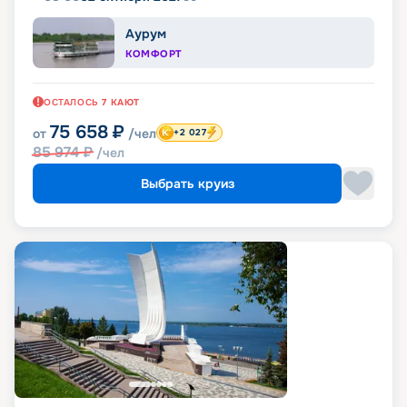
Аурум
КОМФОРТ
ОСТАЛОСЬ
7
КАЮТ
75 658
₽
от
/чел
+2 027
85 974
₽
/чел
Выбрать круиз