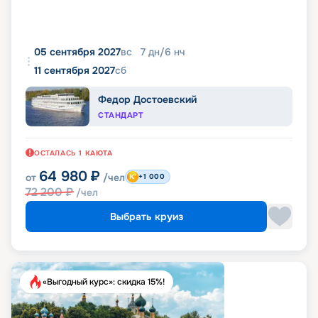
05 сентября 2027
вс
7
дн
/
6
нч
11 сентября 2027
сб
Федор Достоевский
СТАНДАРТ
ОСТАЛАСЬ
1
КАЮТА
64 980
₽
от
/чел
+1 000
72 200
₽
/чел
Выбрать круиз
«Выгодный курс»: скидка 15%!