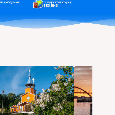
ия выгодных
В морской круиз
БЕЗ ВИЗ