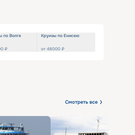
ы по Волге
Круизы по Енисею
00
₽
от
48000
₽
Смотреть все