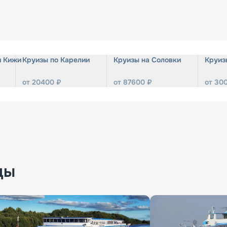
и Кижи
Круизы по Карелии
Круизы на Соловки
Круиз
от
20400
₽
от
87600
₽
от
30
ды