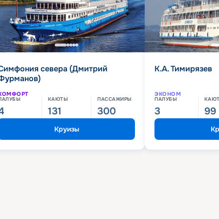
Симфония севера (Дмитрий
К.А. Тимирязев
Фурманов)
КОМФОРТ
ЭКОНОМ
ПАЛУБЫ
КАЮТЫ
ПАССАЖИРЫ
ПАЛУБЫ
КАЮ
4
131
300
3
99
Круизы
Кр