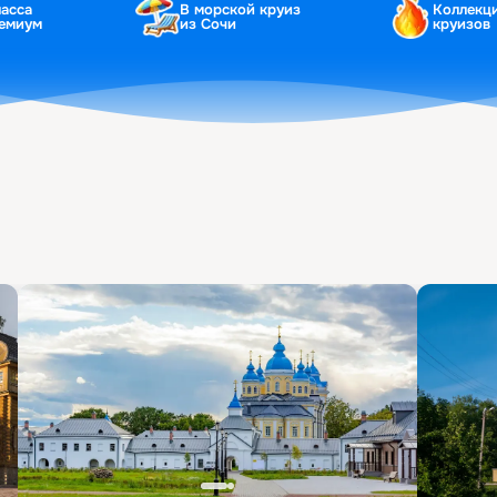
ласса
В морской круиз
Коллекц
ремиум
из Сочи
круизов