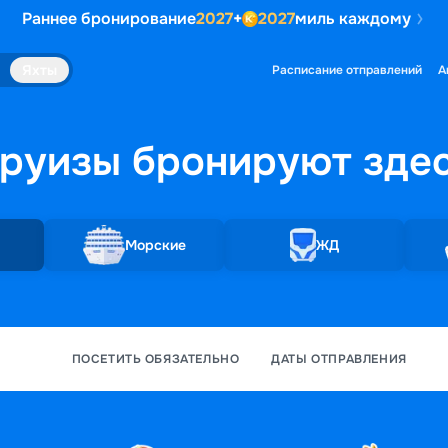
Раннее бронирование
2027
+
2027
миль каждому
Яхты
Расписание отправлений
А
руизы бронируют
зде
Морские
ЖД
ПОСЕТИТЬ ОБЯЗАТЕЛЬНО
ДАТЫ ОТПРАВЛЕНИЯ