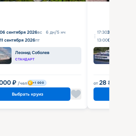
06 сентября 2026
вс
6
дн
/
5
нч
17:30
31 августа 20
11 сентября 2026
пт
13:00
04 сентября 
Леонид Соболев
Башк
СТАНДАРТ
ЭКОН
 000
₽
28 800
₽
/чел
от
/чел
+1 000
Выбрать круиз
Выбрат