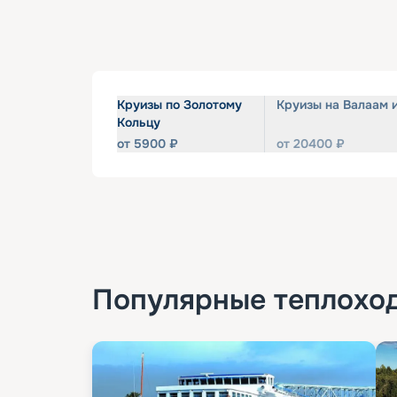
Круизы по Золотому
Круизы на Валаам 
Кольцу
от
5900
₽
от
20400
₽
Популярные
теплохо