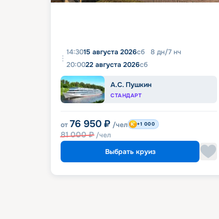
14:30
15 августа 2026
сб
8
дн
/
7
нч
20:00
22 августа 2026
сб
А.С. Пушкин
СТАНДАРТ
76 950
₽
от
/чел
+1 000
81 000
₽
/чел
Выбрать круиз