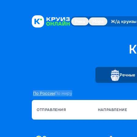
Река
Море
Ж/д круизы
К
Речные
По России
По миру
ОТПРАВЛЕНИЯ
НАПРАВЛЕНИЕ