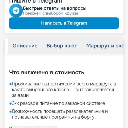
Пишите в Telegram
ведомств
Скидка сотрудникам силовых
Быстрые ответы на вопросы
Поможем с выбором круиза
Написать в Telegram
Описание
Выбор кают
Маршрут и экск
+
25
фотографий
Что включено в стоимость
●
Проживание на протяжении всего маршрута в
каюте выбранного класса — она закрепляется
за вами
●
3-х разовое питание по заказной системе
●
Возможность посещать развлекательные и
познавательные программы на борту