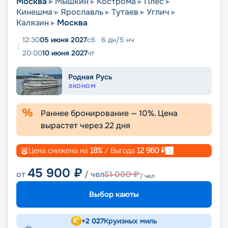
Москва
Мышкин
Кострома
Плес
Кинешма
Ярославль
Тутаев
Углич
Калязин
Москва
12:30
05 июня 2027
сб
6
дн
/
5
нч
20:00
10 июня 2027
чт
Родная Русь
ЭКОНОМ
Раннее бронирование —
10
%. Цена
вырастет через
22
дня
Цена снижена на
18
%
/ Выгода
12 960
₽
45 900
₽
от
/ чел
51 000
₽
/ чел
Выбор каюты
+
2 027
Круизных миль