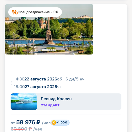
Спецпредложение - 3%
14:30
22 августа 2026
сб
6
дн
/
5
нч
18:00
27 августа 2026
чт
Леонид Красин
СТАНДАРТ
58 976
₽
от
/чел
+1 000
60 800
₽
/чел