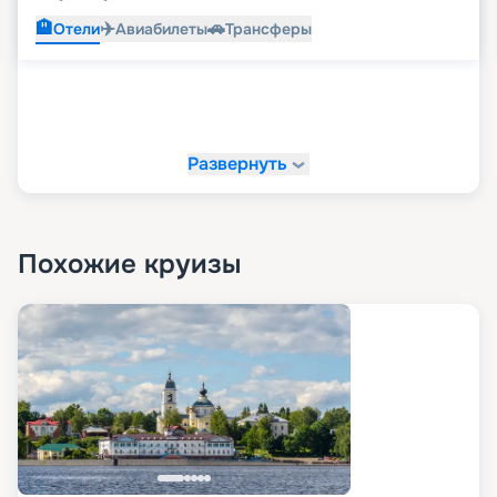
🏨
✈️
🚗
Отели
Авиабилеты
Трансферы
Развернуть
Похожие круизы