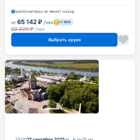
ЗАБРОНИРОВАН
47 МИНУТ
НАЗАД
65 142
₽
от
/чел
+1 000
69 300
₽
/чел
Выбрать круиз
23:00
27 сентября 2027
пн
6
дн
/
5
нч