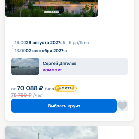
16:00
28 августа 2027
сб
6
дн
/
5
нч
13:00
02 сентября 2027
чт
Сергей Дягилев
КОМФОРТ
70 088
₽
от
/чел
+2 027
78 750
₽
/чел
Выбрать круиз