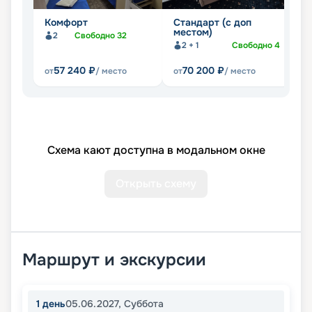
Комфорт
Стандарт (с доп
2
местом)
д
2
Свободно
32
к
2 + 1
Свободно
4
57 240
₽
70 200
₽
от
/ место
от
/ место
от
Схема кают доступна в модальном окне
Открыть схему
Маршрут и экскурсии
1
день
05.06.2027
,
Суббота