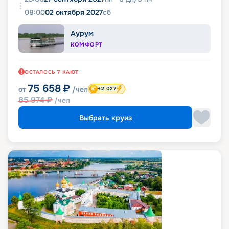
08:00
02 октября 2027
сб
Аурум
КОМФОРТ
ОСТАЛОСЬ
7
КАЮТ
75 658
₽
от
/чел
+2 027
85 974
₽
/чел
Выбрать круиз