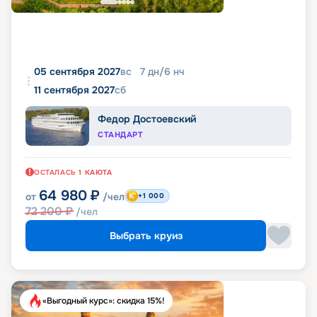
05 сентября 2027
вс
7
дн
/
6
нч
11 сентября 2027
сб
Федор Достоевский
СТАНДАРТ
ОСТАЛАСЬ
1
КАЮТА
64 980
₽
от
/чел
+1 000
72 200
₽
/чел
Выбрать круиз
«Выгодный курс»: скидка 15%!