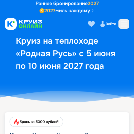
Раннее бронирование
2027
2027
миль каждому
Описание
Выбор кают
Маршрут и экск
Войти
Круиз на теплоходе
«Родная Русь» с 5 июня
по 10 июня 2027 года
Бронь за 5000 рублей!