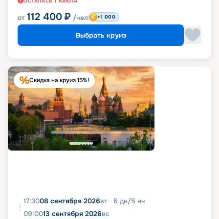
ОСТАЛАСЬ
1
КАЮТА
112 400
₽
от
/чел
+1 000
Выбрать круиз
Скидка на круиз 15%!
17:30
08 сентября 2026
вт
6
дн
/
5
нч
09:00
13 сентября 2026
вс