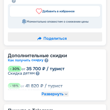
Добавить в избранное
Моментально оповестим о снижении цены
Поделиться
Дополнительные скидки
скидку
Как получить
35 700
₽
/ турист
-
30
%
от
детям
Скидка
41 820
₽
/ турист
-
18
%
от
Неполное размещение
Развернуть
48 450
₽
/ турист
-
5
%
от
пенсионерам
Скидка