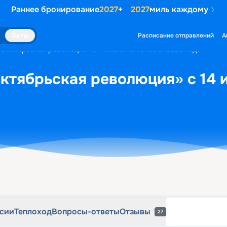
Раннее бронирование
2027
+
2027
миль каждому
рсии
Теплоход
Вопросы-ответы
Отзывы
27
Яхты
Расписание отправлений
А
«Октябрьская революция» с 14 июля по 18 июля 2026 года
ктябрьская революция» с 14 
рсии
Теплоход
Вопросы-ответы
Отзывы
27