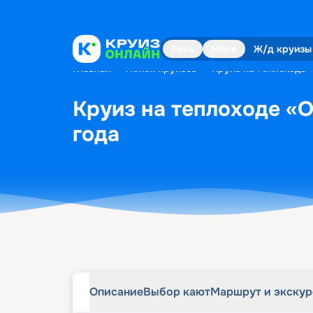
Описание
Выбор кают
Маршрут и экску
Река
Море
Ж/д круизы
Главная
•
Поиск круизов
•
Круиз на теплоходе 
Круиз на теплоходе «О
года
Описание
Выбор кают
Маршрут и экску