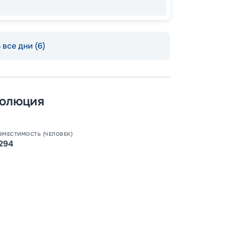
все дни (6)
Допо
Как пол
-
100
%
волюция
Скидк
-
5
%
о
ВМЕСТИМОСТЬ (ЧЕЛОВЕК)
Скидк
294
Пишит