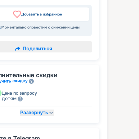
Добавить в избранное
Моментально оповестим о снижении цены
Поделиться
лнительные скидки
скидку
учить
Цена по запросу
детям
а
Развернуть
27 824
₽
/ турист
т
пенсионерам
а
е в Telegram