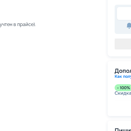
учтен в прайсе).
Допо
Как пол
-
100
%
Скидк
-
5
%
о
Скидк
Пишит