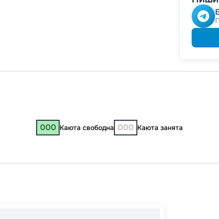
000
000
Каюта свободна
Каюта занята
Чебок
Нижни
Рыбин