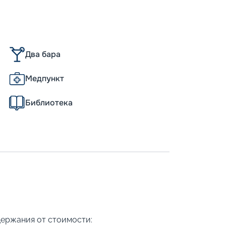
Два бара
Медпункт
Библиотека
держания от стоимости: