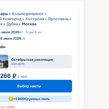
сары
Козьмодемьянск
й Новгород
Кострома
Ярославль
ск
Дубна
Москва
4 июля 2026
вт
5
дн
/
4
нч
18 июля 2026
сб
шён
Октябрьская революция
ЭКОНОМ
 288
₽
/ чел
Выбор каюты
+
1 000
Круизных миль
ОСЬ
7
КАЮТ