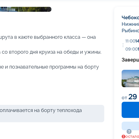
+
31
фотографий
Чебок
Нижни
Рыбин
рута в каюте выбранного класса — она
11:00
1
09:00
 со второго дня круиза на обеды и ужины.
Завер
е и познавательные программы на борту
29
от
оплачивается на борту теплохода
ОСТАЛ