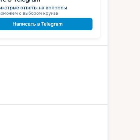
Быстрые ответы на вопросы
Поможем с выбором круиза
Написать в Telegram
сары
Козьмодемьянск
й Новгород
Кострома
Ярославль
ск
Дубна
Москва