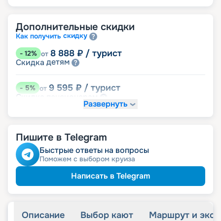
Дополнительные скидки
скидку
Как получить
8 888
₽
/ турист
-
12
%
от
детям
Скидка
9 595
₽
/ турист
-
5
%
от
пенсионерам
Скидка
Развернуть
именинникам
Скидка
Скидка на юбилей свадьбы, кратный 5-ти
годам
Пишите в Telegram
Быстрые ответы на вопросы
Поможем с выбором круиза
Написать в Telegram
Описание
Выбор кают
Маршрут и экск