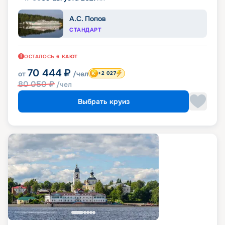
А.С. Попов
СТАНДАРТ
ОСТАЛОСЬ
6
КАЮТ
70 444
₽
от
/чел
+2 027
80 050
₽
/чел
Выбрать круиз