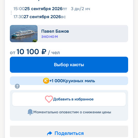
15:00
25 сентября 2026
пт
3
дн
/
2
нч
17:30
27 сентября 2026
вс
Павел Бажов
ЭКОНОМ
10 100
₽
от
/ чел
Выбор каюты
+
1 000
Круизных миль
Добавить в избранное
Моментально оповестим о снижении цены
Поделиться