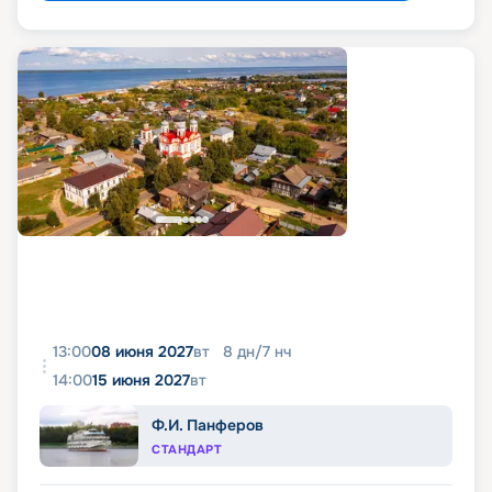
13:00
08 июня 2027
вт
8
дн
/
7
нч
14:00
15 июня 2027
вт
Ф.И. Панферов
СТАНДАРТ