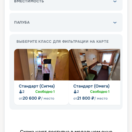
ВМЕСТИМОСТЬ
ПАЛУБА
ВЫБЕРИТЕ КЛАСС ДЛЯ ФИЛЬТРАЦИИ НА КАРТЕ
Стандарт (Сигма)
Стандарт (Омега)
Э
2
Свободно
1
2
Свободно
1
20 600
₽
21 800
₽
от
/ место
от
/ место
от
Схема кают доступна в модальном окне