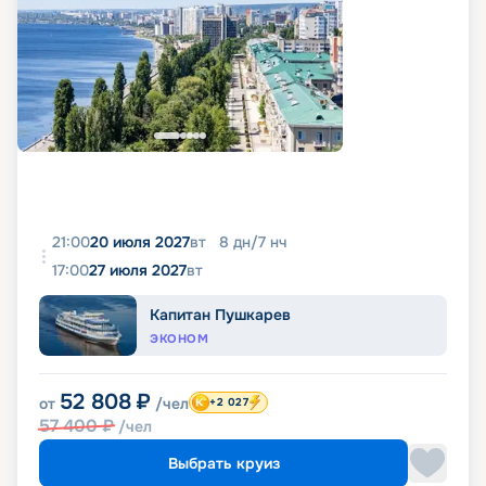
21:00
20 июля 2027
вт
8
дн
/
7
нч
17:00
27 июля 2027
вт
Капитан Пушкарев
ЭКОНОМ
52 808
₽
от
/чел
+2 027
57 400
₽
/чел
Выбрать круиз