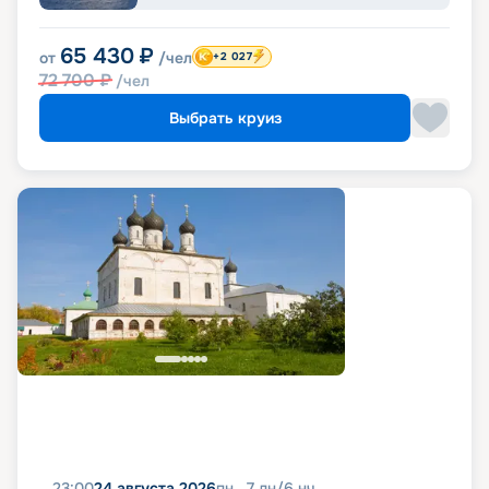
65 430
₽
от
/чел
+2 027
72 700
₽
/чел
Выбрать круиз
23:00
24 августа 2026
пн
7
дн
/
6
нч