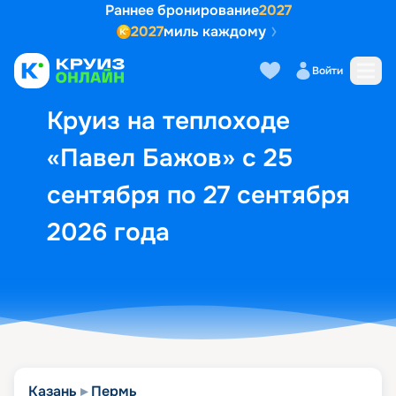
Раннее бронирование
2027
2027
миль каждому
Описание
Выбор кают
Маршрут и экск
Войти
Круиз на теплоходе
«Павел Бажов» с 25
сентября по 27 сентября
2026 года
Казань
Пермь