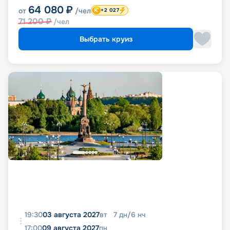
64 080
₽
от
/чел
+2 027
71 200
₽
/чел
Выбрать круиз
19:30
03 августа 2027
вт
7
дн
/
6
нч
17:00
09 августа 2027
пн