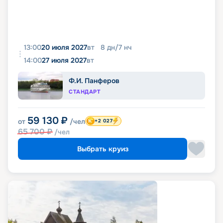
13:00
20 июля 2027
вт
8
дн
/
7
нч
14:00
27 июля 2027
вт
Ф.И. Панферов
СТАНДАРТ
59 130
₽
от
/чел
+2 027
65 700
₽
/чел
Выбрать круиз