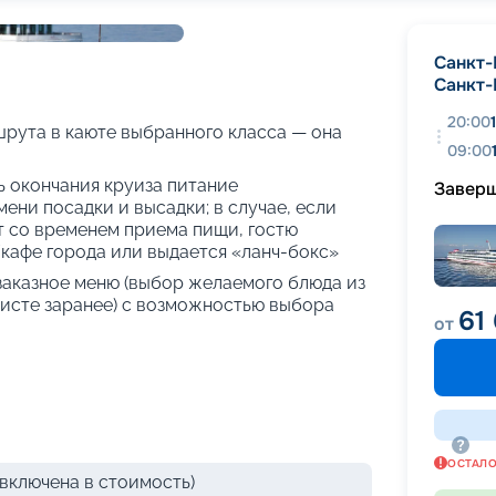
+
32
фотографий
Санкт-
Санкт-
20:00
рута в каюте выбранного класса — она
09:00
нь окончания круиза питание
Завер
ени посадки и высадки; в случае, если
т со временем приема пищи, гостю
кафе города или выдается «ланч-бокс»
 заказное меню (выбор желаемого блюда из
исте заранее) с возможностью выбора
61
от
ОСТАЛ
включена в стоимость)