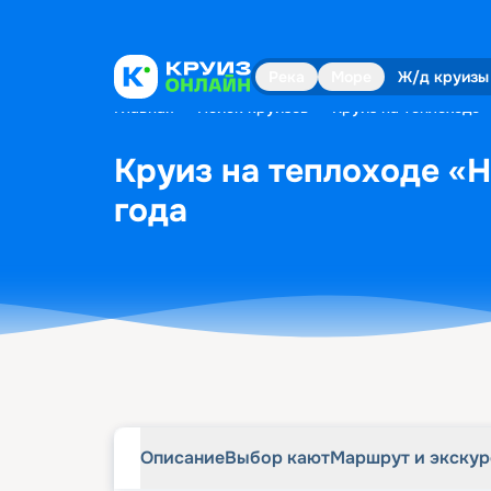
Описание
Выбор кают
Маршрут и экску
Река
Море
Ж/д круизы
Главная
•
Поиск круизов
•
Круиз на теплоходе 
Круиз на теплоходе «Н
года
Описание
Выбор кают
Маршрут и экску