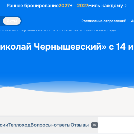
Раннее бронирование
2027
+
2027
миль каждому
рсии
Теплоход
Вопросы-ответы
Отзывы
10
Яхты
Расписание отправлений
А
«Николай Чернышевский» с 14 июля по 17 июля 2026 года
иколай Чернышевский» с 14 и
рсии
Теплоход
Вопросы-ответы
Отзывы
10