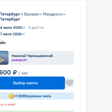
Петербург
Валаам
Мандроги
Петербург
14 июля 2026
вт
4
дн
/
3
нч
17 июля 2026
пт
шён
Николай Чернышевский
КОМФОРТ
 600
₽
/ чел
Выбор каюты
+
1 000
Круизных миль
ОСЬ
6
КАЮТ