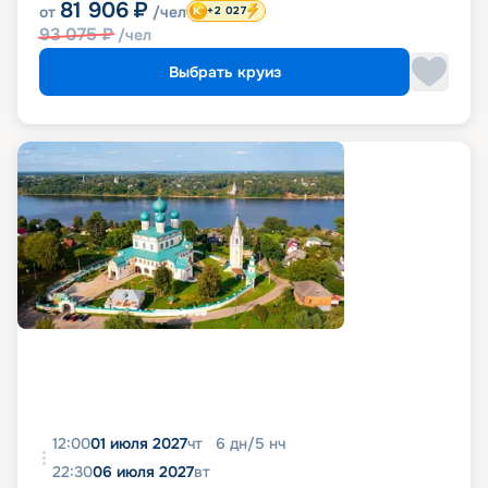
81 906
₽
от
/чел
+2 027
93 075
₽
/чел
Выбрать круиз
12:00
01 июля 2027
чт
6
дн
/
5
нч
22:30
06 июля 2027
вт