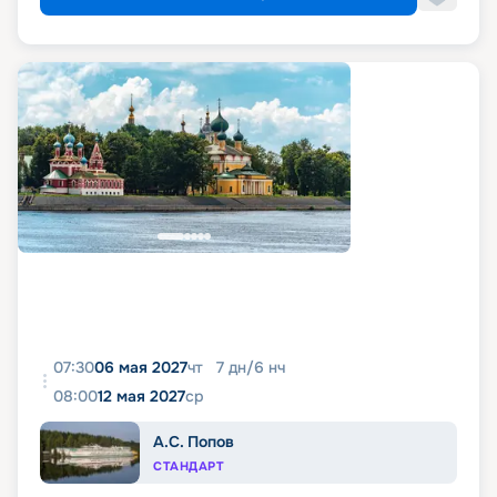
07:30
06 мая 2027
чт
7
дн
/
6
нч
08:00
12 мая 2027
ср
А.С. Попов
СТАНДАРТ