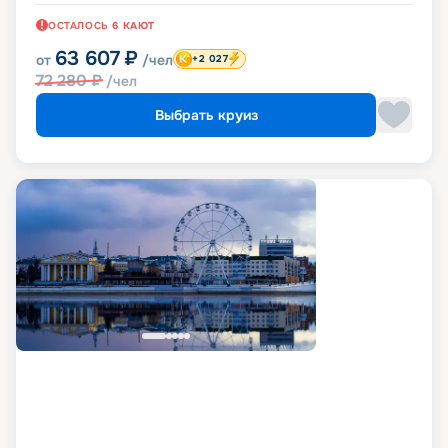
ОСТАЛОСЬ
6
КАЮТ
63 607
₽
от
/чел
+2 027
72 280
₽
/чел
Выбрать круиз