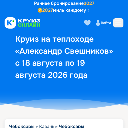
Раннее бронирование
2027
2027
миль каждому
Описание
Выбор кают
Маршрут и экск
Войти
Круиз на теплоходе
«Александр Свешников»
с 18 августа по 19
августа 2026 года
Чебоксары
Казань
Чебоксары