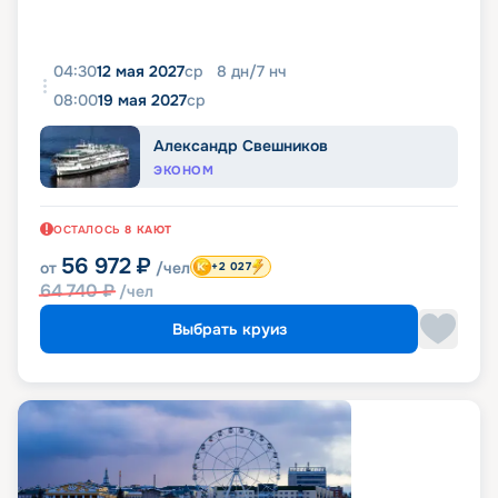
04:30
12 мая 2027
ср
8
дн
/
7
нч
08:00
19 мая 2027
ср
Александр Свешников
ЭКОНОМ
ОСТАЛОСЬ
8
КАЮТ
56 972
₽
от
/чел
+2 027
64 740
₽
/чел
Выбрать круиз