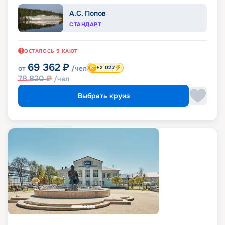
А.С. Попов
СТАНДАРТ
ОСТАЛОСЬ
5
КАЮТ
69 362
₽
от
/чел
+2 027
78 820
₽
/чел
Выбрать круиз