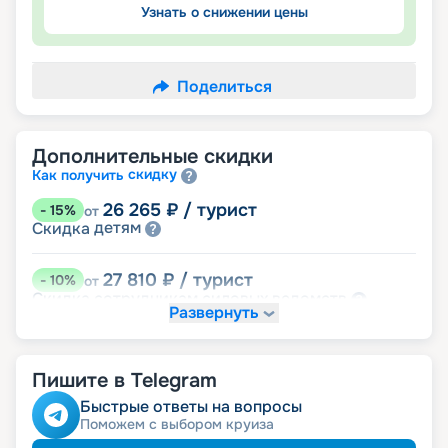
Узнать о снижении цены
Поделиться
Дополнительные скидки
скидку
Как получить
26 265
₽
/ турист
-
15
%
от
детям
Скидка
27 810
₽
/ турист
-
10
%
от
ведомств
Скидка сотрудникам силовых
Развернуть
семьям
Скидка многодетным
молодожёнам
Скидка
Скидка ветеранам ВОВ, участникам боевых
семей
действий и членам их
Пишите в Telegram
Быстрые ответы на вопросы
Поможем с выбором круиза