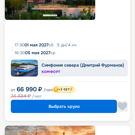
17:30
01 мая 2027
сб
5
дн
/
4
нч
16:30
05 мая 2027
ср
Симфония севера (Дмитрий Фурманов)
КОМФОРТ
66 990
₽
от
/чел
+2 027
74 434
₽
/чел
Выбрать круиз