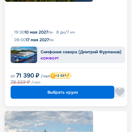
19:30
10 мая 2027
пн
8
дн
/
7
нч
09:00
17 мая 2027
пн
Симфония севера (Дмитрий Фурманов)
КОМФОРТ
71 390
₽
от
/чел
+2 027
79 323
₽
/чел
Выбрать круиз