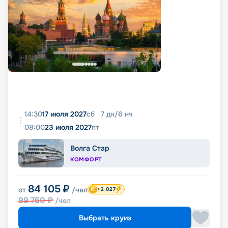
14:30
17 июля 2027
сб
7
дн
/
6
нч
08:00
23 июля 2027
пт
Волга Стар
КОМФОРТ
84 105
₽
от
/чел
+2 027
99 750
₽
/чел
Выбрать круиз