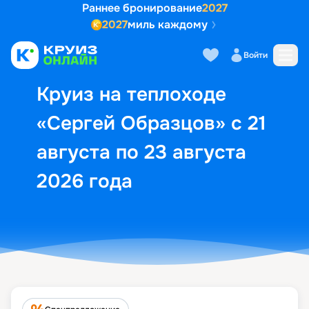
Раннее бронирование
2027
2027
миль каждому
Описание
Выбор кают
Маршрут и экск
Войти
Круиз на теплоходе
«Сергей Образцов» с 21
августа по 23 августа
2026 года