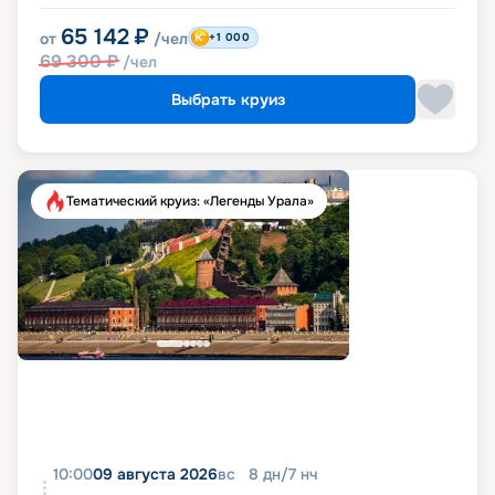
65 142
₽
от
/чел
+1 000
69 300
₽
/чел
Выбрать круиз
Тематический круиз: «Легенды Урала»
10:00
09 августа 2026
вс
8
дн
/
7
нч