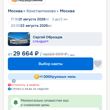
Спецпредложение
Москва
Константиново
Москва
17:30
21 августа 2026
пт
3
дн
/
2
нч
20:00
23 августа 2026
вс
Сергей Образцов
СТАНДАРТ
29 664
₽
от
/ чел
30 900
₽
/ чел
Выбор каюты
+
1 000
Круизных миль
ОСТАЛОСЬ
4
КАЮТЫ
КУПЛЕН
2
РАЗА
ЗА НЕДЕЛЮ
Моментально оповестим вас
о снижении цены