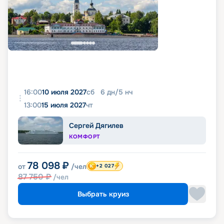
16:00
10 июля 2027
сб
6
дн
/
5
нч
13:00
15 июля 2027
чт
Сергей Дягилев
КОМФОРТ
78 098
₽
от
/чел
+2 027
87 750
₽
/чел
Выбрать круиз