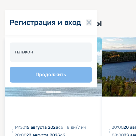
Популярные круизы
Регистрация и вход
Спецпредложение - 10%
ТЕЛЕФОН
Продолжить
14:30
15 августа 2026
сб
8
дн
/
7
нч
20:00
20 ав
20:00
22 августа 2026
сб
08:00
23 ав