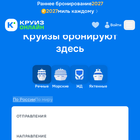
Раннее бронирование
2027
2027
миль каждому
Войти
Круизы бронируют
здесь
Речные
Морские
ЖД
Яхтенные
По России
По миру
ОТПРАВЛЕНИЯ
НАПРАВЛЕНИЕ