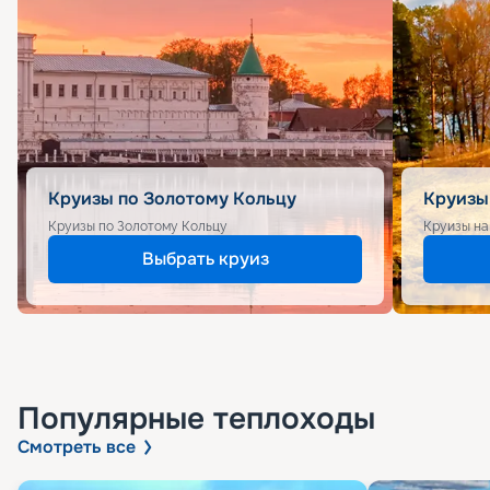
Круизы по Золотому Кольцу
Круизы
Круизы по Золотому Кольцу
Круизы на
Выбрать круиз
Популярные
теплоходы
Смотреть все