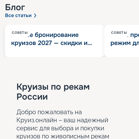
Блог
Все статьи
СОВЕТЫ
СОВЕТЫ
Раннее бронирование
Китай пр
круизов 2027 — скидки и
режим дл
розыгрыш 100 000
конца 202
Круизных миль
значит?
Круизы по рекам
России
Добро пожаловать на
Круиз.онлайн – ваш надежный
сервис для выбора и покупки
круизов по живописным рекам