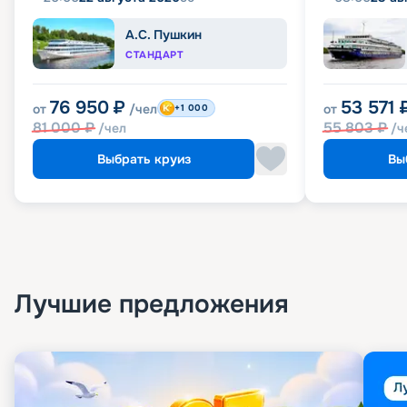
А.С. Пушкин
СТАНДАРТ
76 950
₽
53 571
от
/чел
от
+1 000
81 000
₽
55 803
₽
/чел
/ч
Выбрать круиз
Вы
Лучшие предложения