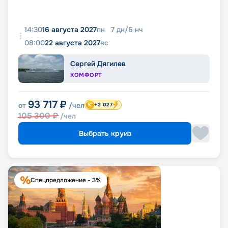
14:30
16 августа 2027
пн
7
дн
/
6
нч
08:00
22 августа 2027
вс
Сергей Дягилев
КОМФОРТ
93 717
₽
от
/чел
+2 027
105 300
₽
/чел
Выбрать круиз
Спецпредложение - 3%