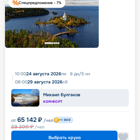
Спецпредложение - 7%
10:00
24 августа 2026
пн
6
дн
/
5
нч
08:00
29 августа 2026
сб
Михаил Булгаков
КОМФОРТ
65 142
₽
от
/чел
+1 000
69 300
₽
/чел
Выбрать круиз