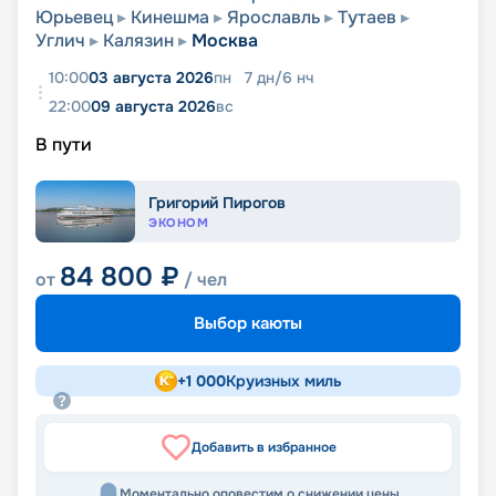
Юрьевец
Кинешма
Ярославль
Тутаев
Углич
Калязин
Москва
10:00
03 августа 2026
пн
7
дн
/
6
нч
22:00
09 августа 2026
вс
В пути
Григорий Пирогов
ЭКОНОМ
84 800
₽
от
/ чел
Выбор каюты
+
1 000
Круизных миль
Добавить в избранное
Моментально оповестим о снижении цены