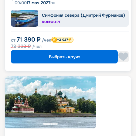
09:00
17 мая 2027
пн
Симфония севера (Дмитрий Фурманов)
КОМФОРТ
71 390
₽
от
/чел
+2 027
79 323
₽
/чел
Выбрать круиз