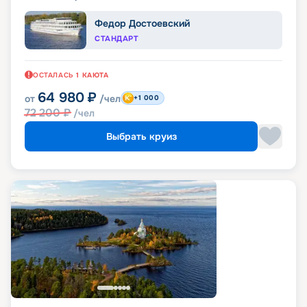
Федор Достоевский
СТАНДАРТ
ОСТАЛАСЬ
1
КАЮТА
64 980
₽
от
/чел
+1 000
72 200
₽
/чел
Выбрать круиз