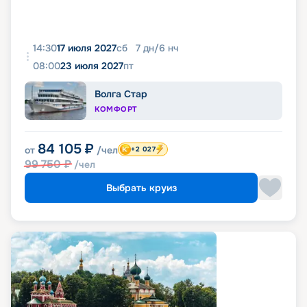
14:30
17 июля 2027
сб
7
дн
/
6
нч
08:00
23 июля 2027
пт
Волга Стар
КОМФОРТ
84 105
₽
от
/чел
+2 027
99 750
₽
/чел
Выбрать круиз