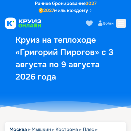
Раннее бронирование
2027
2027
миль каждому
Описание
Выбор кают
Маршрут и экск
Войти
Круиз на теплоходе
«Григорий Пирогов» с 3
августа по 9 августа
2026 года
Москва
Мышкин
Кострома
Плес