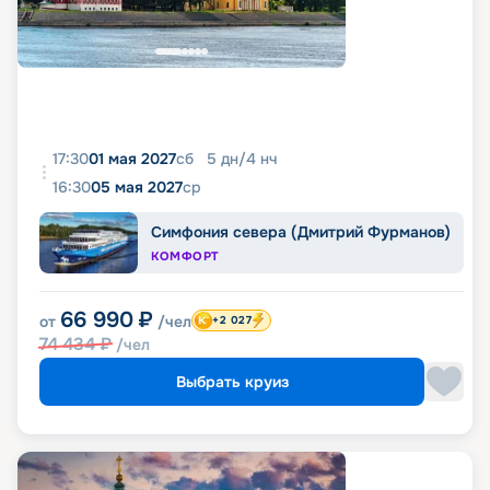
17:30
01 мая 2027
сб
5
дн
/
4
нч
16:30
05 мая 2027
ср
Симфония севера (Дмитрий Фурманов)
КОМФОРТ
66 990
₽
от
/чел
+2 027
74 434
₽
/чел
Выбрать круиз