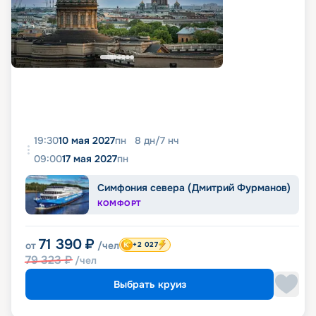
19:30
10 мая 2027
пн
8
дн
/
7
нч
09:00
17 мая 2027
пн
Симфония севера (Дмитрий Фурманов)
КОМФОРТ
71 390
₽
от
/чел
+2 027
79 323
₽
/чел
Выбрать круиз