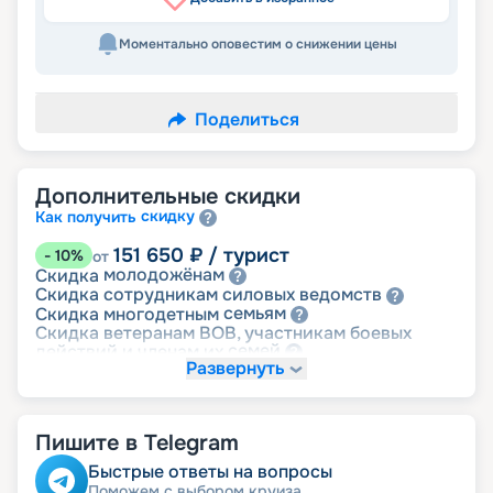
Моментально оповестим о снижении цены
Поделиться
Дополнительные скидки
скидку
Как получить
151 650
₽
/ турист
-
10
%
от
молодожёнам
Скидка
ведомств
Скидка сотрудникам силовых
семьям
Скидка многодетным
Скидка ветеранам ВОВ, участникам боевых
семей
действий и членам их
Развернуть
детям
Скидка
Пишите в Telegram
Быстрые ответы на вопросы
Поможем с выбором круиза