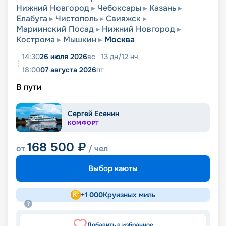
Нижний Новгород
Чебоксары
Казань
Елабуга
Чистополь
Свияжск
Мариинский Посад
Нижний Новгород
Кострома
Мышкин
Москва
14:30
26 июля 2026
вс
13
дн
/
12
нч
18:00
07 августа 2026
пт
В пути
Сергей Есенин
КОМФОРТ
168 500
₽
от
/ чел
Выбор каюты
+
1 000
Круизных миль
Добавить в избранное