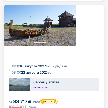
14:30
16 августа 2027
пн
7
дн
/
6
нч
08:00
22 августа 2027
вс
Сергей Дягилев
КОМФОРТ
93 717
₽
от
/чел
+2 027
105 300
₽
/чел