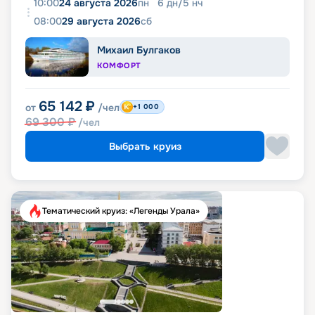
10:00
24 августа 2026
пн
6
дн
/
5
нч
08:00
29 августа 2026
сб
Михаил Булгаков
КОМФОРТ
65 142
₽
от
/чел
+1 000
69 300
₽
/чел
Выбрать круиз
Тематический круиз: «Легенды Урала»