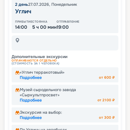
2
день
27.07.2026
,
Понедельник
Углич
ПРИБЫТИЕ
СТОЯНКА
ОТПРАВЛЕНИЕ
14:00
5 ч 00 мин
19:00
Дополнительные экскурсии
ОПЛАЧИВАЮТСЯ ОТДЕЛЬНО
(СТОИМОСТЬ ЗА 1 ЧЕЛОВЕКА)
«Углич терракотовый»
Подробнее
от
600
₽
Музей сыродельного завода
«Сыркультпросвет»
Подробнее
от
2100
₽
Экскурсия на выбор:
Подробнее
от
300
₽
По Угличу на автобусах