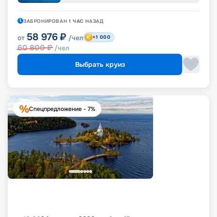
ЗАБРОНИРОВАН
1 ЧАС
НАЗАД
58 976
₽
от
/чел
+1 000
60 800
₽
/чел
Выбрать круиз
Спецпредложение - 7%