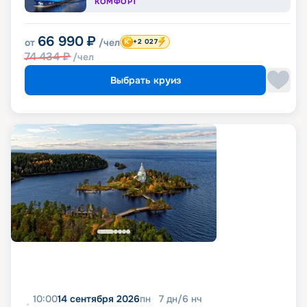
КОМФОРТ
66 990
₽
от
/чел
+2 027
74 434
₽
/чел
Выбрать круиз
10:00
14 сентября 2026
пн
7
дн
/
6
нч