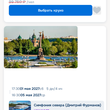
99 750
₽
/чел
Выбрать круиз
17:30
01 мая 2027
сб
5
дн
/
4
нч
16:30
05 мая 2027
ср
Симфония севера (Дмитрий Фурманов)