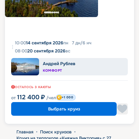
10:00
14 сентября 2026
пн
7
дн
/
6
нч
08:00
20 сентября 2026
вс
Андрей Рублев
КОМФОРТ
ОСТАЛОСЬ
3
КАЮТЫ
112 400
₽
от
/чел
+1 000
Выбрать круиз
Главная
•
Поиск круизов
•
Круиз на теплоходе «Княжна Виктория» с 27