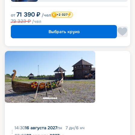
71 390
₽
от
/чел
+2 027
79 323
₽
/чел
Выбрать круиз
14:30
16 августа 2027
пн
7
дн
/
6
нч