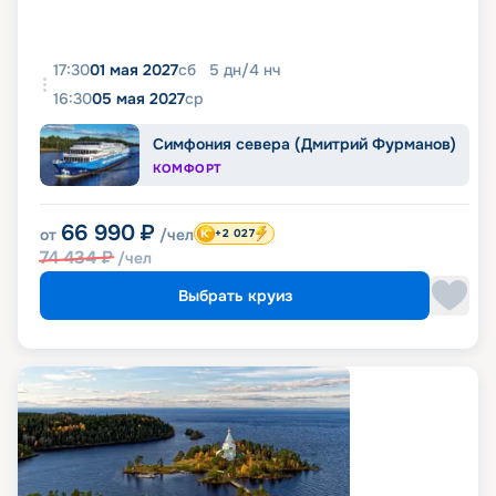
17:30
01 мая 2027
сб
5
дн
/
4
нч
16:30
05 мая 2027
ср
Симфония севера (Дмитрий Фурманов)
КОМФОРТ
66 990
₽
от
/чел
+2 027
74 434
₽
/чел
Выбрать круиз