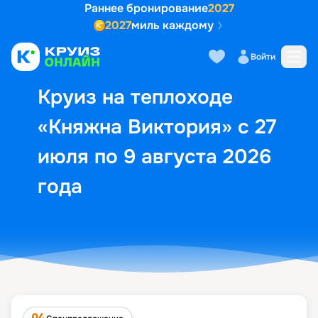
Раннее бронирование
2027
2027
миль каждому
Описание
Выбор кают
Маршрут и экск
Войти
Круиз на теплоходе
«Княжна Виктория» с 27
июля по 9 августа 2026
года