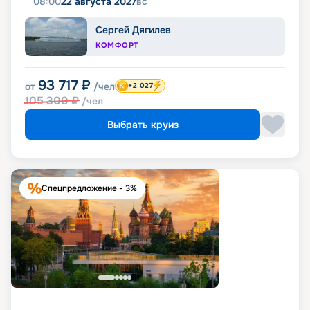
08:00
22 августа 2027
вс
Сергей Дягилев
КОМФОРТ
93 717
₽
от
/чел
+2 027
105 300
₽
/чел
Выбрать круиз
Спецпредложение - 3%