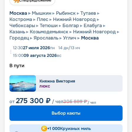
Спецпредложение
Москва
Мышкин
Рыбинск
Тутаев
Кострома
Плес
Нижний Новгород
Чебоксары
Тетюши
Болгар
Елабуга
Казань
Козьмодемьянск
Нижний Новгород
Городец
Ярославль
Углич
Москва
12:30
27 июля 2026
пн
14
дн
/
13
нч
15:00
09 августа 2026
вс
В пути
Княжна Виктория
ЛЮКС
275 300
₽
от
/ чел
305 889
₽
/ чел
Выбор каюты
+
1 000
Круизных миль