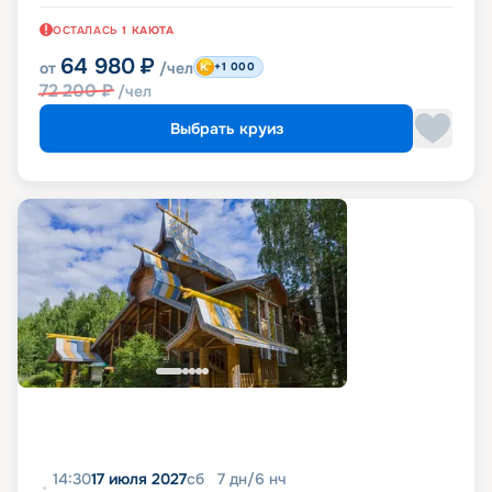
ОСТАЛАСЬ
1
КАЮТА
64 980
₽
от
/чел
+1 000
72 200
₽
/чел
Выбрать круиз
14:30
17 июля 2027
сб
7
дн
/
6
нч