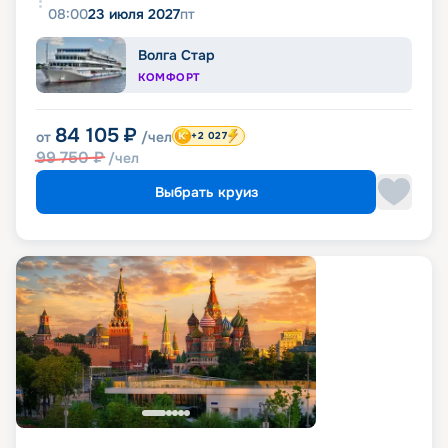
08:00
23 июля 2027
пт
Волга Стар
КОМФОРТ
84 105
₽
от
/чел
+2 027
99 750
₽
/чел
Выбрать круиз