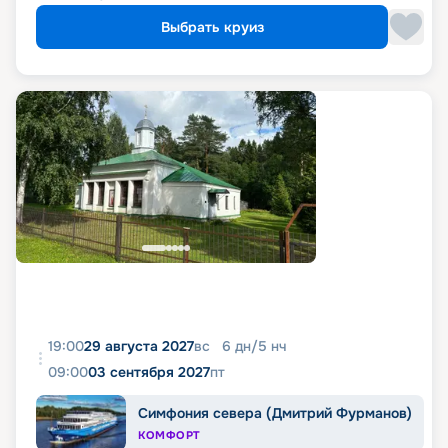
Выбрать круиз
19:00
29 августа 2027
вс
6
дн
/
5
нч
09:00
03 сентября 2027
пт
Симфония севера (Дмитрий Фурманов)
КОМФОРТ