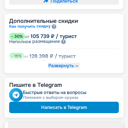
Поделиться
Дополнительные скидки
скидку
Как получить
105 739
₽
/ турист
-
30
%
от
размещение
Неполное
128 398
₽
/ турист
-
15
%
от
детям
Скидка
Развернуть
135 950
₽
/ турист
-
10
%
от
пенсионерам
Скидка
Пишите в Telegram
ведомств
Скидка сотрудникам силовых
ветеранам
Скидка
Быстрые ответы на вопросы
семьям
Скидка многодетным
Поможем с выбором круиза
Написать в Telegram