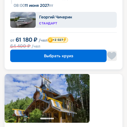
08:00
11 июня 2027
пт
Георгий Чичерин
СТАНДАРТ
61 180
₽
от
/чел
+2 027
64 400
₽
/чел
Выбрать круиз