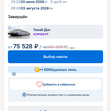
20:00
30 июля 2026
чт
5
дн
/
4
нч
08:00
03 августа 2026
пн
Завершён
Тихий Дон
КОМФОРТ
75 528
₽
от
/ чел
151 056
₽
/ чел
Выбор каюты
+
1 000
Круизных миль
Добавить в избранное
Моментально оповестим о снижении цены