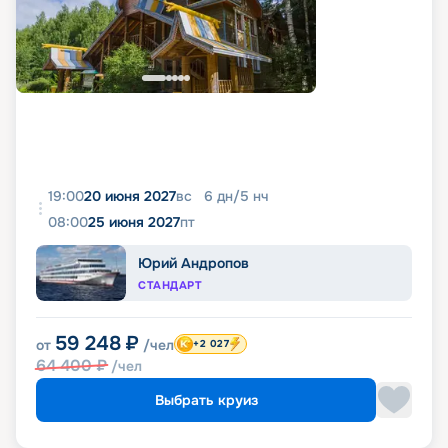
19:00
20 июня 2027
вс
6
дн
/
5
нч
08:00
25 июня 2027
пт
Юрий Андропов
СТАНДАРТ
59 248
₽
от
/чел
+2 027
64 400
₽
/чел
Выбрать круиз