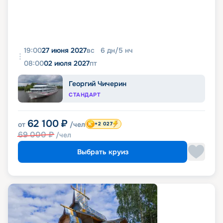
19:00
27 июня 2027
вс
6
дн
/
5
нч
08:00
02 июля 2027
пт
Георгий Чичерин
СТАНДАРТ
62 100
₽
от
/чел
+2 027
69 000
₽
/чел
Выбрать круиз