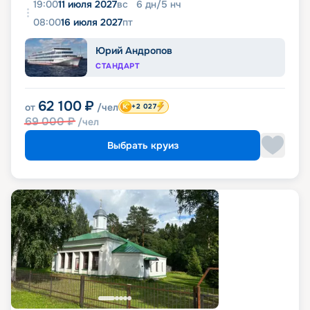
19:00
11 июля 2027
вс
6
дн
/
5
нч
08:00
16 июля 2027
пт
Юрий Андропов
СТАНДАРТ
62 100
₽
от
/чел
+2 027
69 000
₽
/чел
Выбрать круиз