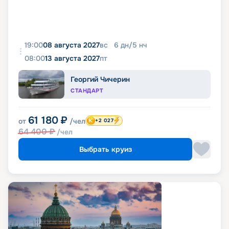
19:00
08 августа 2027
вс
6
дн
/
5
нч
08:00
13 августа 2027
пт
Георгий Чичерин
СТАНДАРТ
61 180
₽
от
/чел
+2 027
64 400
₽
/чел
Выбрать круиз