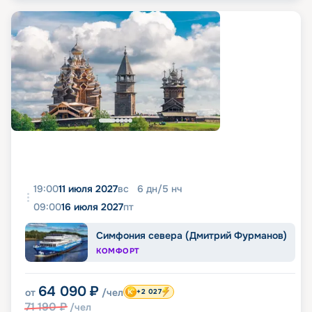
19:00
11 июля 2027
вс
6
дн
/
5
нч
09:00
16 июля 2027
пт
Симфония севера (Дмитрий Фурманов)
КОМФОРТ
64 090
₽
от
/чел
+2 027
71 190
₽
/чел