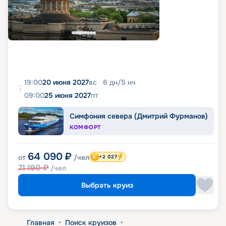
19:00
20 июня 2027
вс
6
дн
/
5
нч
09:00
25 июня 2027
пт
Симфония севера (Дмитрий Фурманов)
КОМФОРТ
64 090
₽
от
/чел
+2 027
71 190
₽
/чел
Выбрать круиз
Главная
•
Поиск круизов
•