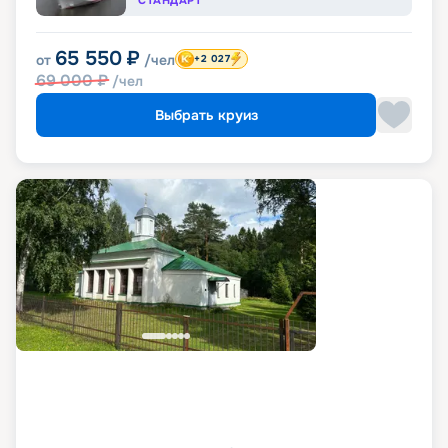
65 550
₽
от
/чел
+2 027
69 000
₽
/чел
Выбрать круиз