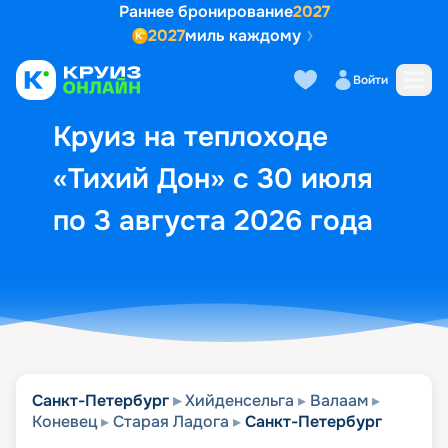
Раннее бронирование
2027
2027
миль каждому
Описание
Выбор кают
Маршрут и экск
Войти
Круиз на теплоходе
«Тихий Дон» с 30 июля
по 3 августа 2026 года
Санкт-Петербург
Хийденсельга
Валаам
Коневец
Старая Ладога
Санкт-Петербург