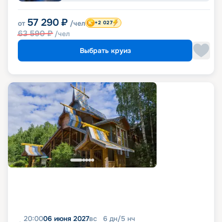
57 290
₽
от
/чел
+2 027
63 590
₽
/чел
Выбрать круиз
20:00
06 июня 2027
вс
6
дн
/
5
нч