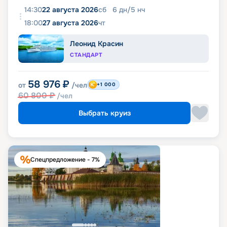
14:30
22 августа 2026
сб
6
дн
/
5
нч
18:00
27 августа 2026
чт
Леонид Красин
СТАНДАРТ
58 976
₽
от
/чел
+1 000
60 800
₽
/чел
Выбрать круиз
Спецпредложение - 7%