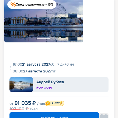
Спецпредложение - 15%
16:00
21 августа 2027
сб
7
дн
/
6
нч
08:00
27 августа 2027
пт
Андрей Рублев
КОМФОРТ
91 035
₽
от
/чел
+2 027
107 100
₽
/чел