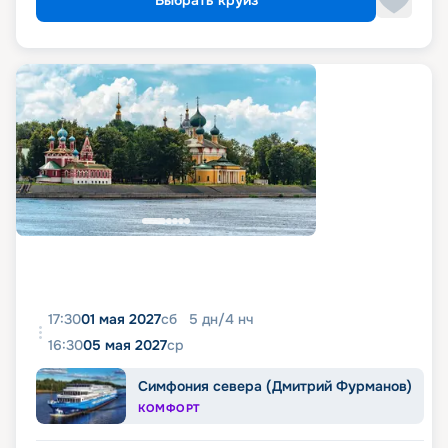
Выбрать круиз
17:30
01 мая 2027
сб
5
дн
/
4
нч
16:30
05 мая 2027
ср
Симфония севера (Дмитрий Фурманов)
КОМФОРТ