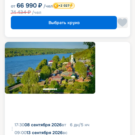
66 990
₽
от
/чел
+2 027
74 434
₽
/чел
Выбрать круиз
17:30
08 сентября 2026
вт
6
дн
/
5
нч
09:00
13 сентября 2026
вс