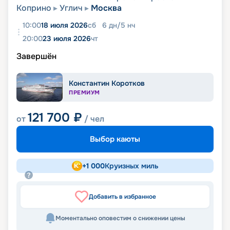
Коприно
Углич
Москва
10:00
18 июля 2026
сб
6
дн
/
5
нч
20:00
23 июля 2026
чт
Завершён
Константин Коротков
ПРЕМИУМ
121 700
₽
от
/ чел
Выбор каюты
+
1 000
Круизных миль
Добавить в избранное
Моментально оповестим о снижении цены