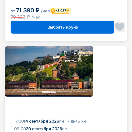
71 390
₽
от
/чел
+2 027
79 323
₽
/чел
Выбрать круиз
17:30
14 сентября 2026
пн
7
дн
/
6
нч
09:00
20 сентября 2026
вс