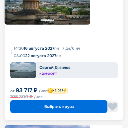
14:30
16 августа 2027
пн
7
дн
/
6
нч
08:00
22 августа 2027
вс
Сергей Дягилев
КОМФОРТ
93 717
₽
от
/чел
+2 027
105 300
₽
/чел
Выбрать круиз