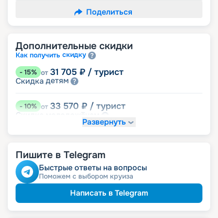
Поделиться
Дополнительные скидки
скидку
Как получить
31 705
₽
/ турист
-
15
%
от
детям
Скидка
33 570
₽
/ турист
-
10
%
от
молодожёнам
Скидка
Развернуть
семьям
Скидка многодетным
Скидка ветеранам ВОВ, участникам боевых
семей
действий и членам их
ведомств
Скидка сотрудникам силовых
Пишите в Telegram
Быстрые ответы на вопросы
Поможем с выбором круиза
Написать в Telegram