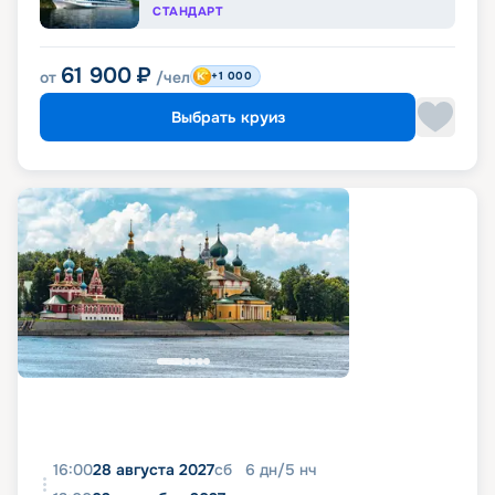
СТАНДАРТ
61 900
₽
от
/чел
+1 000
Выбрать круиз
16:00
28 августа 2027
сб
6
дн
/
5
нч