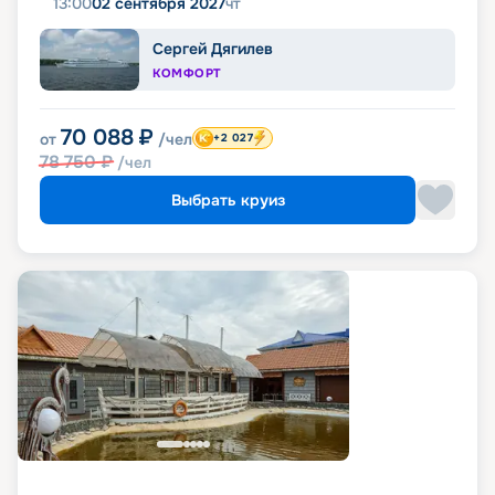
13:00
02 сентября 2027
чт
Сергей Дягилев
КОМФОРТ
70 088
₽
от
/чел
+2 027
78 750
₽
/чел
Выбрать круиз