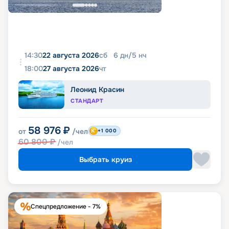
14:30
22 августа 2026
сб
6
дн
/
5
нч
18:00
27 августа 2026
чт
Леонид Красин
СТАНДАРТ
58 976
₽
от
/чел
+1 000
60 800
₽
/чел
Выбрать круиз
Спецпредложение - 7%