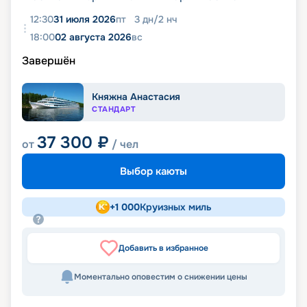
12:30
31 июля 2026
пт
3
дн
/
2
нч
18:00
02 августа 2026
вс
Завершён
Княжна Анастасия
СТАНДАРТ
37 300
₽
от
/ чел
Выбор каюты
+
1 000
Круизных миль
Добавить в избранное
Моментально оповестим о снижении цены