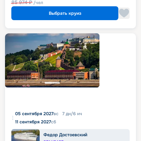
85 974
₽
/чел
Выбрать круиз
05 сентября 2027
вс
7
дн
/
6
нч
11 сентября 2027
сб
Федор Достоевский