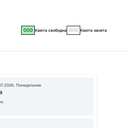
000
000
Каюта свободна
Каюта занята
Кру
Москв
07.2026
,
Понедельник
Москв
а
14:30
2
ИЕ
18:00
3
Завер