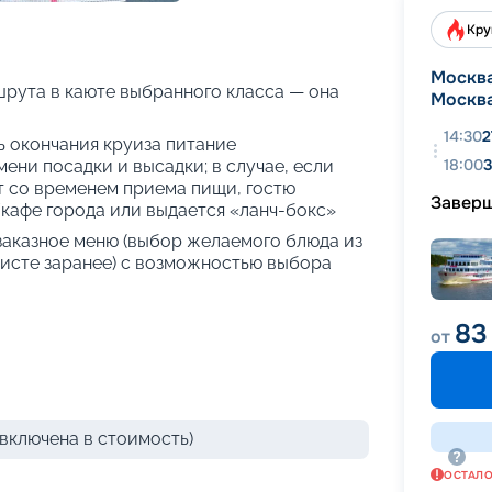
+
28
фотографий
Кру
Москв
рута в каюте выбранного класса — она
Москв
14:30
2
нь окончания круиза питание
18:00
3
ени посадки и высадки; в случае, если
т со временем приема пищи, гостю
Завер
кафе города или выдается «ланч-бокс»
 заказное меню (выбор желаемого блюда из
исте заранее) с возможностью выбора
83
от
включена в стоимость)
ОСТАЛ