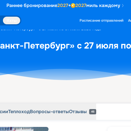
Раннее бронирование
2027
+
2027
миль каждому
рсии
Теплоход
Вопросы-ответы
Отзывы
46
Яхты
Расписание отправлений
А
«Санкт-Петербург» с 27 июля по 31 июля 2026 года
анкт-Петербург» с 27 июля по
рсии
Теплоход
Вопросы-ответы
Отзывы
46