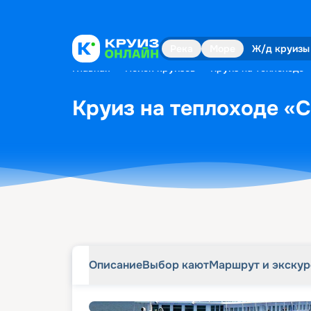
Описание
Выбор кают
Маршрут и экску
Река
Море
Ж/д круизы
Главная
•
Поиск круизов
•
Круиз на теплоходе 
Круиз на теплоходе «С
Описание
Выбор кают
Маршрут и экску