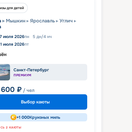
изы для детей
а
Мышкин
Ярославль
Углич
а
7 июля 2026
пн
5
дн
/
4
нч
1 июля 2026
пт
шён
Санкт-Петербург
ПРЕМИУМ
 600
₽
/ чел
Выбор каюты
+
1 000
Круизных миль
ОСЬ
2
КАЮТЫ