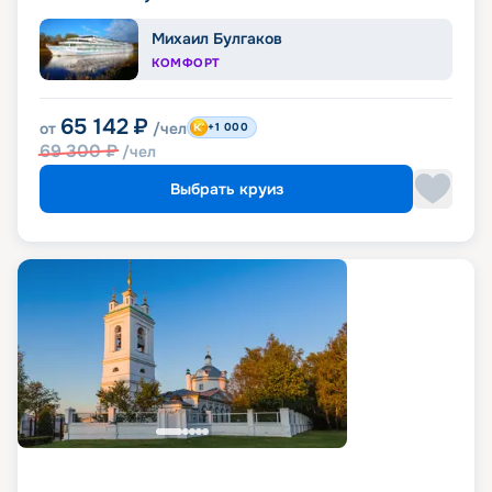
Михаил Булгаков
КОМФОРТ
65 142
₽
от
/чел
+1 000
69 300
₽
/чел
Выбрать круиз