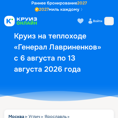
Раннее бронирование
2027
2027
миль каждому
Описание
Выбор кают
Маршрут и экск
Войти
Круиз на теплоходе
«Генерал Лавриненков»
с 6 августа по 13
августа 2026 года
Москва
Углич
Ярославль