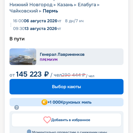
Нижний Новгород
Казань
Елабуга
Чайковский
Пермь
16:00
06 августа 2026
чт
8
дн
/
7
нч
09:30
13 августа 2026
чт
В пути
Генерал Лавриненков
ПРЕМИУМ
145 223
₽
от
/ чел
290 444
₽
/ чел
Выбор каюты
+
1 000
Круизных миль
Добавить в избранное
Моментально оповестим о снижении цены