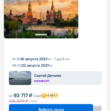
14:30
16 августа 2027
пн
7
дн
/
6
нч
08:00
22 августа 2027
вс
Сергей Дягилев
КОМФОРТ
93 717
₽
от
/чел
+2 027
105 300
₽
/чел
Выбрать круиз