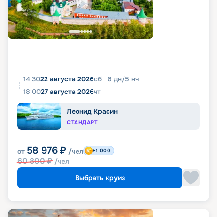
14:30
22 августа 2026
сб
6
дн
/
5
нч
18:00
27 августа 2026
чт
Леонид Красин
СТАНДАРТ
58 976
₽
от
/чел
+1 000
60 800
₽
/чел
Выбрать круиз