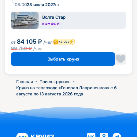
08:00
23 июля 2027
пт
Волга Стар
КОМФОРТ
84 105
₽
от
/чел
+2 027
99 750
₽
/чел
Выбрать круиз
Главная
•
Поиск круизов
•
Круиз на теплоходе «Генерал Лавриненков» с 6
августа по 13 августа 2026 года