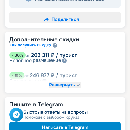
Поделиться
Дополнительные скидки
скидку
Как получить
203 311
₽
/ турист
-
30
%
от
размещение
Неполное
246 877
₽
/ турист
-
15
%
от
детям
Скидка
Развернуть
261 400
₽
/ турист
-
10
%
от
пенсионерам
Скидка
Пишите в Telegram
ведомств
Скидка сотрудникам силовых
ветеранам
Скидка
Быстрые ответы на вопросы
семьям
Скидка многодетным
Поможем с выбором круиза
Написать в Telegram