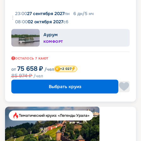
23:00
27 сентября 2027
пн
6
дн
/
5
нч
08:00
02 октября 2027
сб
Аурум
КОМФОРТ
ОСТАЛОСЬ
7
КАЮТ
75 658
₽
от
/чел
+2 027
85 974
₽
/чел
Выбрать круиз
Тематический круиз: «Легенды Урала»