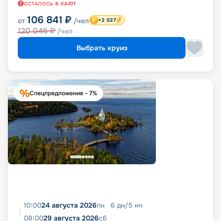
ОСТАЛОСЬ
8
КАЮТ
106 841
₽
от
/чел
+2 027
120 046
₽
/чел
Выбрать круиз
Спецпредложение - 7%
10:00
24 августа 2026
пн
6
дн
/
5
нч
08:00
29 августа 2026
сб