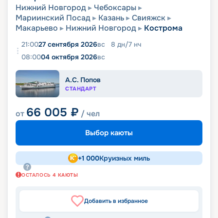
Нижний Новгород
Чебоксары
Мариинский Посад
Казань
Свияжск
Макарьево
Нижний Новгород
Кострома
21:00
27 сентября 2026
вс
8
дн
/
7
нч
08:00
04 октября 2026
вс
А.С. Попов
СТАНДАРТ
66 005
₽
от
/ чел
Выбор каюты
+
1 000
Круизных миль
ОСТАЛОСЬ
4
КАЮТЫ
Добавить в избранное