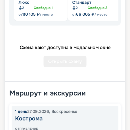
Люкс
Стандарт
П
2
Свободно
1
2
Свободно
3
Не
110 105
₽
66 005
₽
от
/ место
от
/ место
Схема кают доступна в модальном окне
Открыть схему
Маршрут и экскурсии
1
день
27.09.2026
,
Воскресенье
Кострома
ОТПРАВЛЕНИЕ