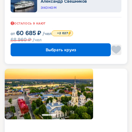
Александр Свешников
ЭКОНОМ
ОСТАЛОСЬ
9
КАЮТ
60 685
₽
от
/чел
+2 027
68 960
₽
/чел
Выбрать круиз