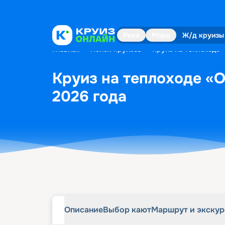
Описание
Выбор кают
Маршрут и экску
Река
Море
Ж/д круизы
Главная
•
Поиск круизов
•
Круиз на теплоходе 
Круиз на теплоходе «О
2026 года
Описание
Выбор кают
Маршрут и экску