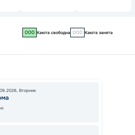
000
000
Каюта свободна
Каюта занята
Костр
Москв
04:30
09.2026
,
Вторник
ома
13:05
1
ИЕ
47
от