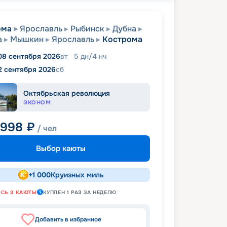
ома
Ярославль
Рыбинск
Дубна
а
Мышкин
Ярославль
Кострома
08 сентября 2026
вт
5
дн
/
4
нч
2 сентября 2026
сб
Октябрьская революция
ЭКОНОМ
 998
₽
/ чел
Выбор каюты
+
1 000
Круизных миль
ОСЬ
3
КАЮТЫ
КУПЛЕН
1
РАЗ
ЗА НЕДЕЛЮ
Добавить в избранное