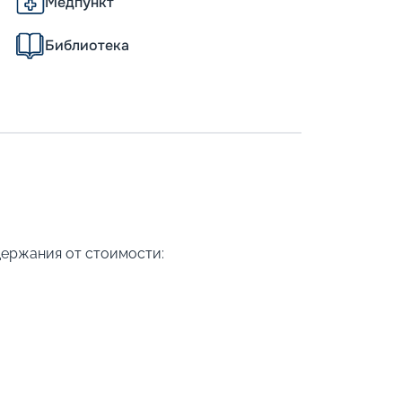
Медпункт
Библиотека
держания от стоимости: