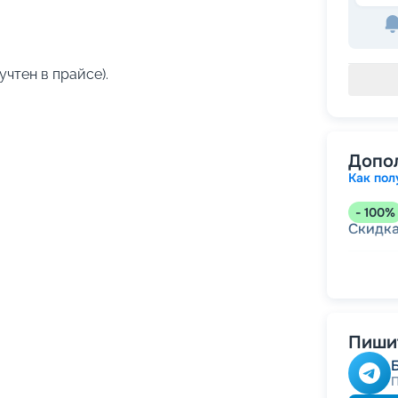
учтен в прайсе).
Допо
Как пол
-
100
%
Скидк
-
5
%
о
Скидк
Пишит