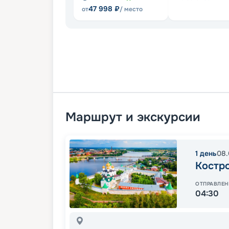
47 998
₽
от
/ место
Маршрут и экскурсии
1
день
08.
Костр
ОТПРАВЛЕН
04:30