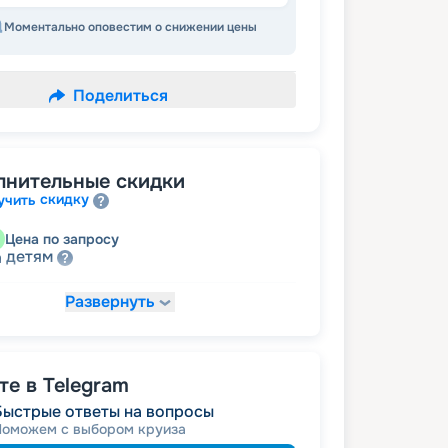
Моментально оповестим о снижении цены
Поделиться
лнительные скидки
скидку
учить
Цена по запросу
детям
а
Развернуть
45 598
₽
/ турист
т
пенсионерам
а
е в Telegram
Быстрые ответы на вопросы
Поможем с выбором круиза