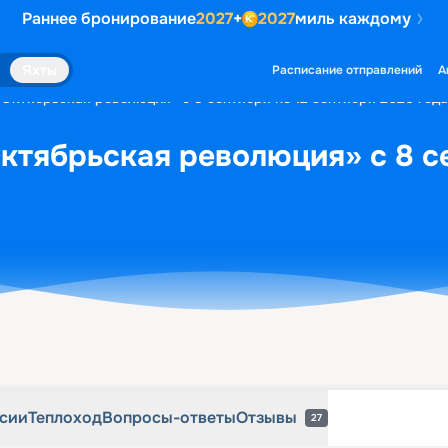
Раннее бронирование
2027
+
2027
миль каждому
рсии
Теплоход
Вопросы-ответы
Отзывы
27
Яхты
Расписание отправлений
А
«Октябрьская революция» с 8 сентября по 12 сентября 2026 года
ктябрьская революция» с 8 се
рсии
Теплоход
Вопросы-ответы
Отзывы
27