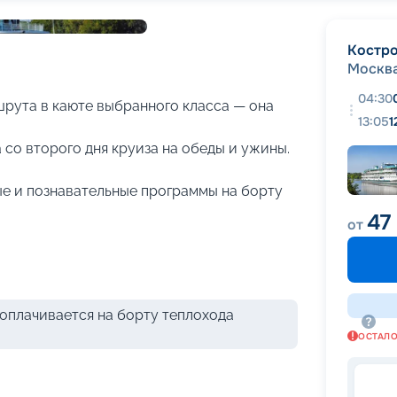
+
23
фотографий
Костр
Москв
04:30
рута в каюте выбранного класса — она
13:05
1
 со второго дня круиза на обеды и ужины.
е и познавательные программы на борту
47
от
оплачивается на борту теплохода
ОСТАЛ