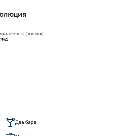
волюция
-
5
%
о
Скидк
ВМЕСТИМОСТЬ (ЧЕЛОВЕК)
Пишит
294
Два бара