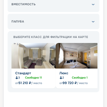
ВМЕСТИМОСТЬ
ПАЛУБА
ВЫБЕРИТЕ КЛАСС ДЛЯ ФИЛЬТРАЦИИ НА КАРТЕ
Стандарт
Люкс
С
3
Свободно
11
2
Свободно
1
Не
51 210
₽
99 720
₽
от
/ место
от
/ место