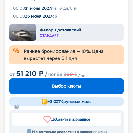
00:00
21 июня 2027
пн
6
дн
/
5
нч
00:00
26 июня 2027
сб
Федор Достоевский
СТАНДАРТ
Раннее бронирование —
10
%. Цена
вырастет через
54
дня
51 210
₽
от
/ чел
56 900
₽
/ чел
Выбор каюты
+
2 027
Круизных миль
Добавить в избранное
Моментально оповестим о снижении цены