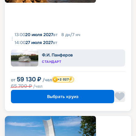
13:00
20 июля 2027
вт
8
дн
/
7
нч
14:00
27 июля 2027
вт
Ф.И. Панферов
СТАНДАРТ
59 130
₽
от
/чел
+2 027
65 700
₽
/чел
Выбрать круиз