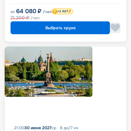
64 080
₽
от
/чел
+2 027
71 200
₽
/чел
Выбрать круиз
21:00
30 июня 2027
ср
8
дн
/
7
нч