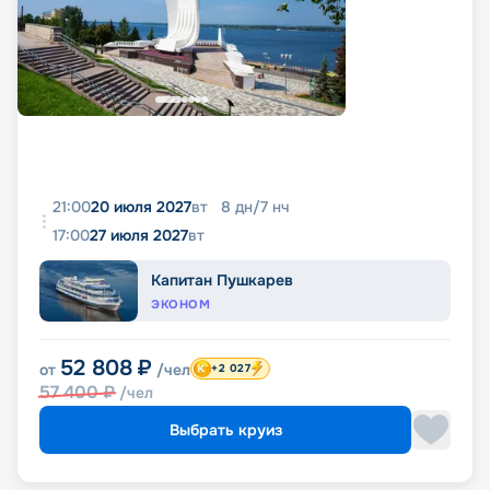
21:00
20 июля 2027
вт
8
дн
/
7
нч
17:00
27 июля 2027
вт
Капитан Пушкарев
ЭКОНОМ
52 808
₽
от
/чел
+2 027
57 400
₽
/чел
Выбрать круиз