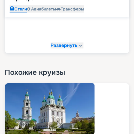
🏨
✈️
🚗
Отели
Авиабилеты
Трансферы
Развернуть
Похожие круизы