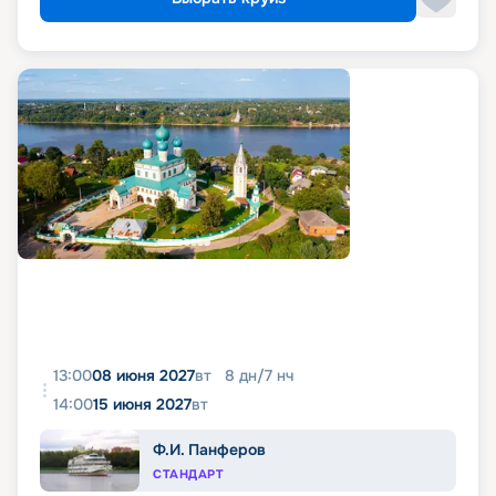
13:00
08 июня 2027
вт
8
дн
/
7
нч
14:00
15 июня 2027
вт
Ф.И. Панферов
СТАНДАРТ