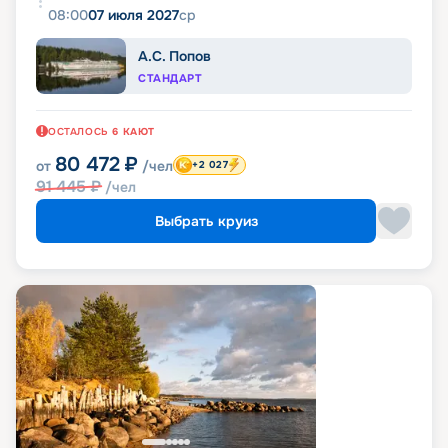
08:00
07 июля 2027
ср
А.С. Попов
СТАНДАРТ
ОСТАЛОСЬ
6
КАЮТ
80 472
₽
от
/чел
+2 027
91 445
₽
/чел
Выбрать круиз