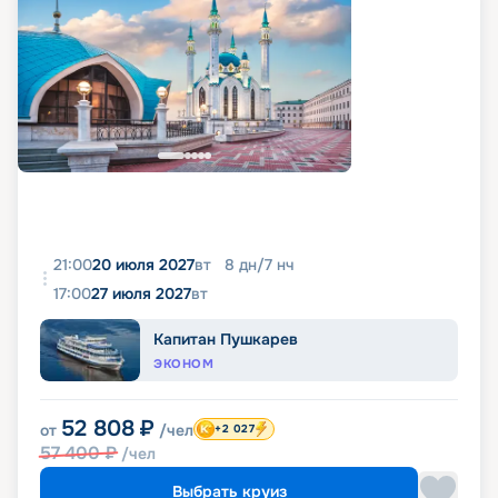
21:00
20 июля 2027
вт
8
дн
/
7
нч
17:00
27 июля 2027
вт
Капитан Пушкарев
ЭКОНОМ
52 808
₽
от
/чел
+2 027
57 400
₽
/чел
Выбрать круиз