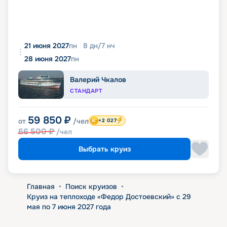
21 июня 2027
пн
8
дн
/
7
нч
28 июня 2027
пн
Валерий Чкалов
СТАНДАРТ
59 850
₽
от
/чел
+2 027
66 500
₽
/чел
Выбрать круиз
Главная
•
Поиск круизов
•
Круиз на теплоходе «Федор Достоевский» с 29
мая по 7 июня 2027 года