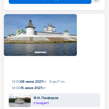
13:00
08 июня 2027
вт
8
дн
/
7
нч
14:00
15 июня 2027
вт
Ф.И. Панферов
СТАНДАРТ