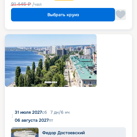
91 445
₽
/чел
Выбрать круиз
31 июля 2027
сб
7
дн
/
6
нч
06 августа 2027
пт
Федор Достоевский