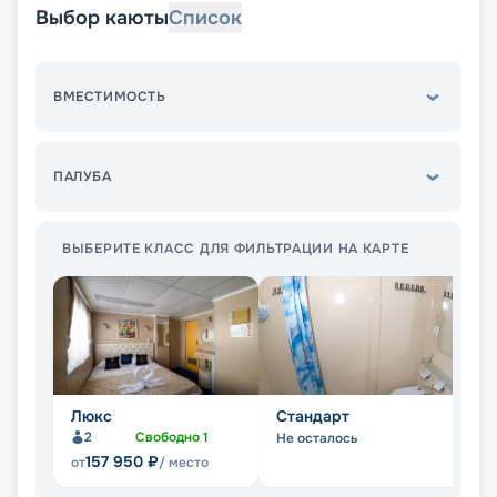
Выбор каюты
Список
ВМЕСТИМОСТЬ
ПАЛУБА
ВЫБЕРИТЕ КЛАСС ДЛЯ ФИЛЬТРАЦИИ НА КАРТЕ
Люкс
Стандарт
С
2
Свободно
1
Не осталось
Не
157 950
₽
от
/ место