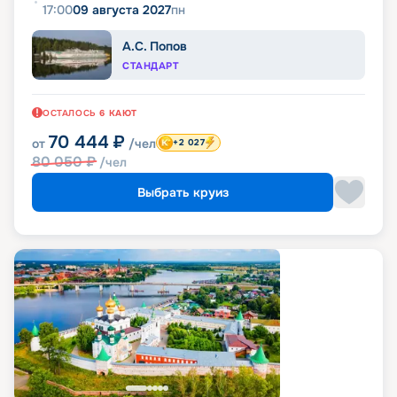
17:00
09 августа 2027
пн
А.С. Попов
СТАНДАРТ
ОСТАЛОСЬ
6
КАЮТ
70 444
₽
от
/чел
+2 027
80 050
₽
/чел
Выбрать круиз