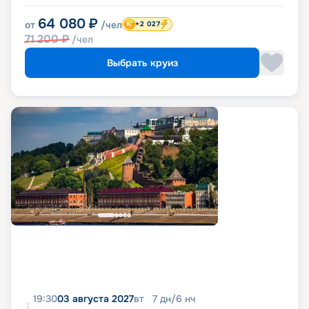
64 080
₽
от
/чел
+2 027
71 200
₽
/чел
Выбрать круиз
19:30
03 августа 2027
вт
7
дн
/
6
нч