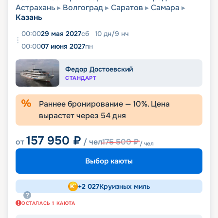
Астрахань
Волгоград
Саратов
Самара
Казань
00:00
29 мая 2027
сб
10
дн
/
9
нч
00:00
07 июня 2027
пн
Федор Достоевский
СТАНДАРТ
Раннее бронирование —
10
%. Цена
вырастет через
54
дня
157 950
₽
от
/ чел
175 500
₽
/ чел
Выбор каюты
+
2 027
Круизных миль
ОСТАЛАСЬ
1
КАЮТА