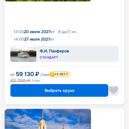
13:00
20 июля 2027
вт
8
дн
/
7
нч
14:00
27 июля 2027
вт
Ф.И. Панферов
СТАНДАРТ
59 130
₽
от
/чел
+2 027
65 700
₽
/чел
Выбрать круиз