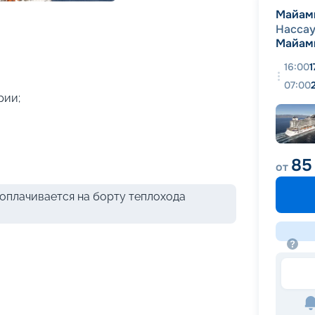
+
25
фотографий
Майам
Насса
Майам
16:00
1
07:00
рии;
85
от
оплачивается на борту теплохода