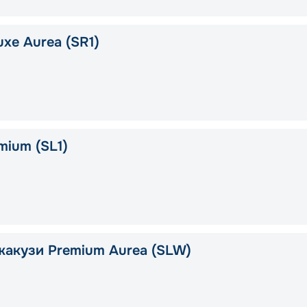
xe Aurea (SR1)
mium (SL1)
жакузи Premium Aurea (SLW)