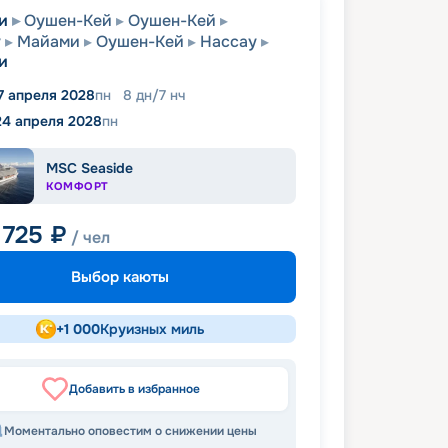
и
Оушен-Кей
Оушен-Кей
у
Майами
Оушен-Кей
Нассау
и
7 апреля 2028
пн
8
дн
/
7
нч
24 апреля 2028
пн
MSC Seaside
КОМФОРТ
 725
₽
/ чел
Выбор каюты
+
1 000
Круизных миль
Добавить в избранное
Моментально оповестим о снижении цены