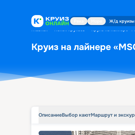
Описание
Выбор кают
Маршрут и экску
Река
Море
Ж/д круизы
Главная
•
Поиск круизов
•
Круиз на лайнере «M
Круиз на лайнере «MSC
Описание
Выбор кают
Маршрут и экску