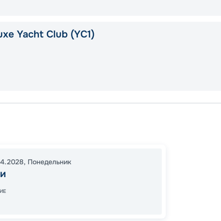
xe Yacht Club (YC1)
Майам
Насса
Майам
04.2028
,
Понедельник
16:00
1
и
07:00
ИЕ