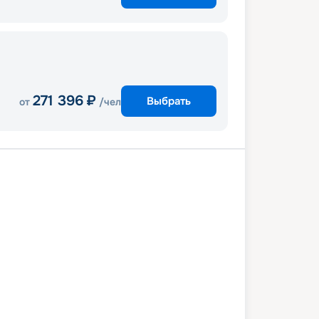
271 396
₽
Выбрать
от
/чел
и
Оушен-Кей
Оушен-Кей
у
Майами
Оушен-Кей
Нассау
и
7 апреля 2028
пн
8
дн
/
7
нч
24 апреля 2028
пн
MSC Seaside
КОМФОРТ