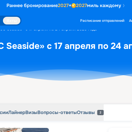
Раннее бронирование
2027
+
2027
миль каждому
рсии
Лайнер
Визы
Вопросы-ответы
Отзывы
2
Яхты
Расписание отправлений
А
SC Seaside» с 17 апреля по 24 апреля 2028 года
 Seaside» с 17 апреля по 24 а
рсии
Лайнер
Визы
Вопросы-ответы
Отзывы
2