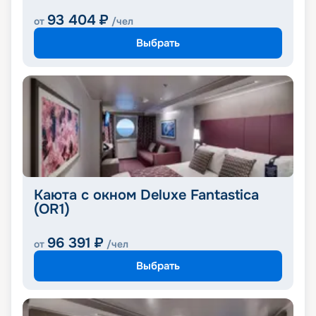
93 404
₽
от
/чел
Выбрать
Каюта с окном Deluxe Fantastica
(OR1)
96 391
₽
от
/чел
Выбрать