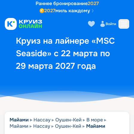
Раннее бронирование
2027
2027
миль каждому
Описание
Выбор кают
Маршрут и экск
Войти
Круиз на лайнере «MSC
Seaside» с 22 марта по
29 марта 2027 года
Майами
Нассау
Оушен-Кей
В море
Майами
Нассау
Оушен-Кей
Майами