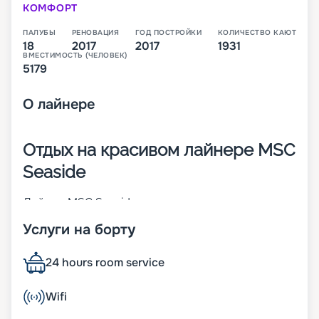
КОМФОРТ
ПАЛУБЫ
РЕНОВАЦИЯ
ГОД ПОСТРОЙКИ
КОЛИЧЕСТВО КАЮТ
18
2017
2017
1931
ВМЕСТИМОСТЬ (ЧЕЛОВЕК)
5179
О
лайнере
Отдых на красивом лайнере MSC
Seaside
Лайнер MSC Seaside – это красивое судно
класса SEASIDE, которое построено в 2017 году.
Услуги на борту
Его основные характеристики:
• ширина – 41 м;
• длина корабля – 323 метра;
24 hours room service
• предельная скорость – чуть более 21 узла;
• вместительность – 5 179 человек;
Wifi
• общее число кают – 1 931;
• панорамный променад протяженностью 323