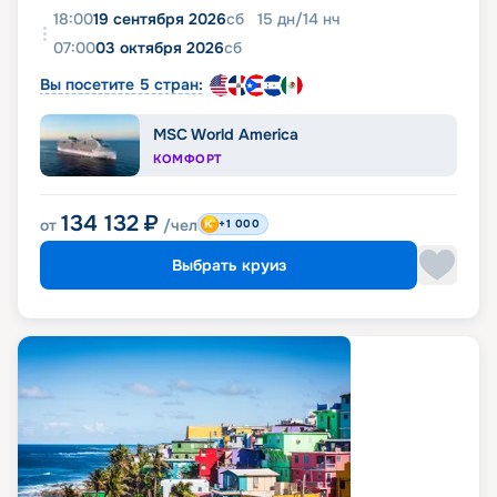
18:00
19 сентября 2026
сб
15
дн
/
14
нч
07:00
03 октября 2026
сб
Вы посетите 5 стран:
MSC World America
КОМФОРТ
134 132
₽
от
/чел
+1 000
Выбрать круиз