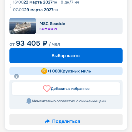
16:00
22 марта 2027
пн
8
дн
/
7
нч
07:00
29 марта 2027
пн
MSC Seaside
КОМФОРТ
93 405
₽
от
/ чел
Выбор каюты
+
1 000
Круизных миль
Добавить в избранное
Моментально оповестим о снижении цены
Поделиться