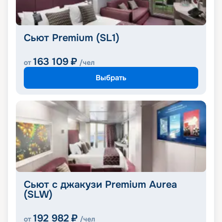
Сьют Premium (SL1)
163 109
₽
от
/чел
Выбрать
Сьют с джакузи Premium Aurea
(SLW)
192 982
₽
от
/чел