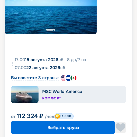
17:00
15 августа 2026
сб
8
дн
/
7
нч
07:00
22 августа 2026
сб
Вы посетите 3 страны:
MSC World America
КОМФОРТ
112 324
₽
от
/чел
+1 000
Выбрать круиз