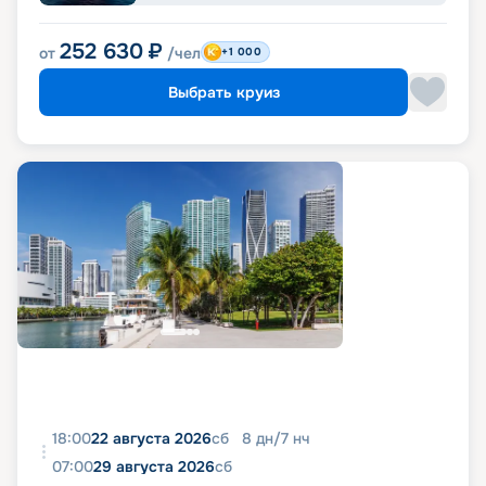
252 630
₽
от
/чел
+1 000
Выбрать круиз
18:00
22 августа 2026
сб
8
дн
/
7
нч
07:00
29 августа 2026
сб