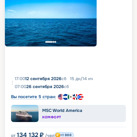
17:00
12 сентября 2026
сб
15
дн
/
14
нч
07:00
26 сентября 2026
сб
Вы посетите 5 стран:
MSC World America
КОМФОРТ
134 132
₽
от
/чел
+1 000