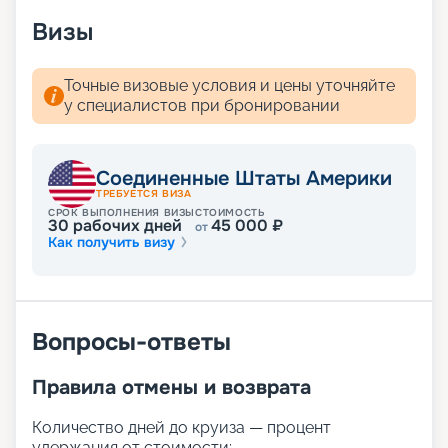
Визы
Точные визовые условия и цены уточняйте
у специалистов при бронировании
Соединенные Штаты Америки
ТРЕБУЕТСЯ ВИЗА
СРОК ВЫПОЛНЕНИЯ ВИЗЫ
СТОИМОСТЬ
30
рабочих дней
45 000
₽
от
Как получить визу
Вопросы-ответы
Правила отмены и возврата
Количество дней до круиза — процент
удержания от стоимости: