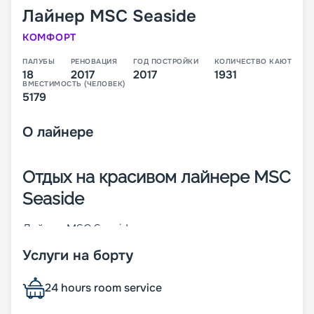
Лайнер
MSC Seaside
КОМФОРТ
ПАЛУБЫ
РЕНОВАЦИЯ
ГОД ПОСТРОЙКИ
КОЛИЧЕСТВО КАЮТ
18
2017
2017
1931
ВМЕСТИМОСТЬ (ЧЕЛОВЕК)
5179
О
лайнере
Отдых на красивом лайнере MSC
Seaside
Лайнер MSC Seaside – это красивое судно
класса SEASIDE, которое построено в 2017 году.
Услуги на борту
Его основные характеристики:
• ширина – 41 м;
• длина корабля – 323 метра;
24 hours room service
• предельная скорость – чуть более 21 узла;
• вместительность – 5 179 человек;