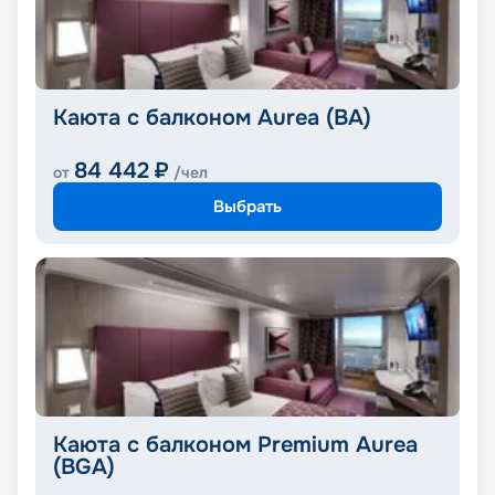
Каюта с балконом Aurea (BA)
84 442
₽
от
/чел
Выбрать
Каюта с балконом Premium Aurea
(BGA)