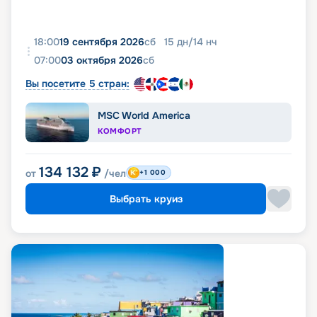
18:00
19 сентября 2026
сб
15
дн
/
14
нч
07:00
03 октября 2026
сб
Вы посетите 5 стран:
MSC World America
КОМФОРТ
134 132
₽
от
/чел
+1 000
Выбрать круиз