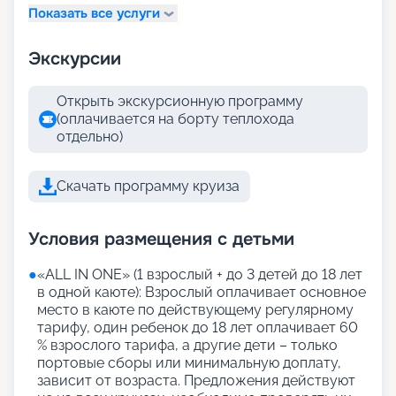
Показать все услуги
Экскурсии
Открыть экскурсионную программу
(оплачивается на борту теплохода
отдельно)
Скачать программу круиза
Условия размещения с детьми
●
«АLL IN ONE» (1 взрослый + до 3 детей до 18 лет
в одной каюте): Взрослый оплачивает основное
место в каюте по действующему регулярному
тарифу, один ребенок до 18 лет оплачивает 60
% взрослого тарифа, а другие дети – только
портовые сборы или минимальную доплату,
зависит от возраста. Предложения действуют