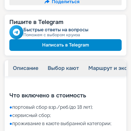
Поделиться
Пишите в Telegram
Быстрые ответы на вопросы
Поможем с выбором круиза
Написать в Telegram
Описание
Выбор кают
Маршрут и экск
+
26
фотографий
Что включено в стоимость
●
портовый сбор взр./реб.(до 18 лет);
●
сервисный сбор;
●
проживание в каюте выбранной категории;