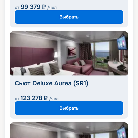
99 379
₽
от
/чел
Выбрать
Сьют Deluxe Aurea (SR1)
123 278
₽
от
/чел
Выбрать