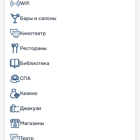
Wifi
• общее число кают – 1 931;
• панорамный променад протяженностью 323
Бары и салоны
метра;
• наличие 9 ресторанов и 20 баров.
Кинотеатр
Условия на борту
Рестораны
Как и принято у современных лайнеров, яркой
отличительной чертой корабля являются
Библиотека
интересные архитектурные решения и большой
уровень технологичности. Корабль имеет
большое количество общественных помещений,
СПА
большая часть из которых обеспечивает выход
на открытую палубу. Также особенностью этого
Казино
корабля является большой променад длиной 323
метра. Он проходит по всему судну и находится
близко к уровню воды. На этом участке можно
Джакузи
найти развлечения на любой вкус: перекусить,
пройтись по магазинам или даже принять
Магазины
солнечную ванну на одном из шезлонгов. Также
на лайнере расположен большой и
Театр
интерактивный аквапарк на открытом воздухе,