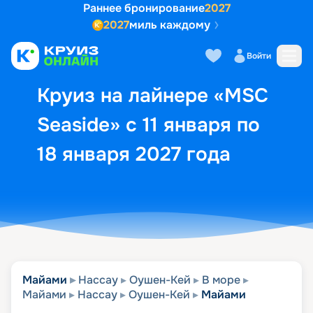
Раннее бронирование
2027
2027
миль каждому
Описание
Выбор кают
Маршрут и экск
Войти
Круиз на лайнере «MSC
Seaside» с 11 января по
18 января 2027 года
Майами
Нассау
Оушен-Кей
В море
Майами
Нассау
Оушен-Кей
Майами