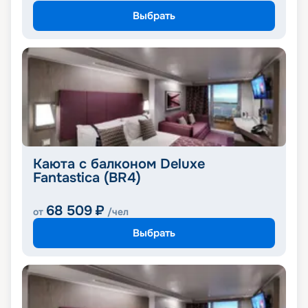
Выбрать
Каюта с балконом Deluxe
Fantastica (BR4)
68 509
₽
от
/чел
Выбрать