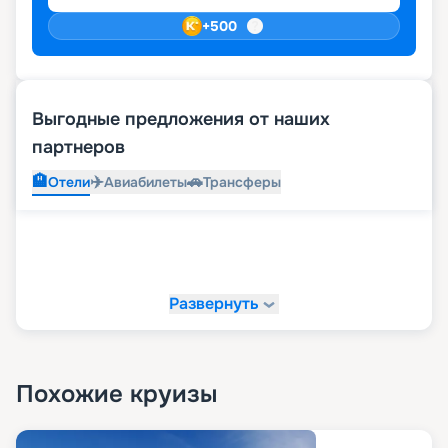
+
500
Выгодные предложения от наших
партнеров
🏨
✈️
🚗
Отели
Авиабилеты
Трансферы
Развернуть
Похожие круизы