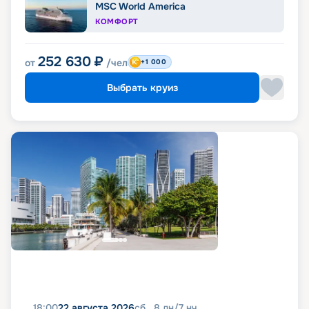
MSC World America
КОМФОРТ
252 630
₽
от
/чел
+1 000
Выбрать круиз
18:00
22 августа 2026
сб
8
дн
/
7
нч