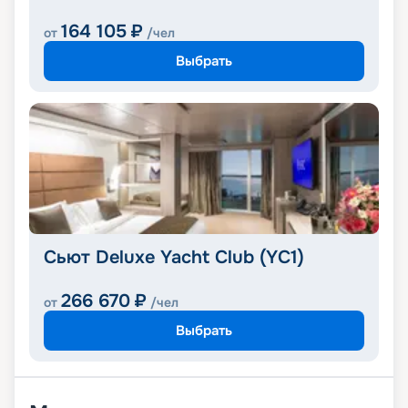
164 105
₽
от
/чел
Выбрать
Сьют Deluxe Yacht Club (YC1)
266 670
₽
от
/чел
Выбрать