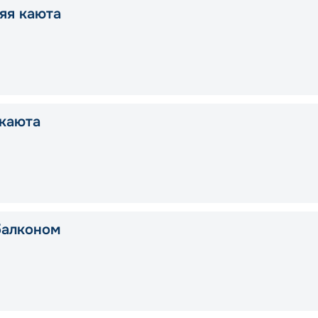
яя каюта
каюта
балконом