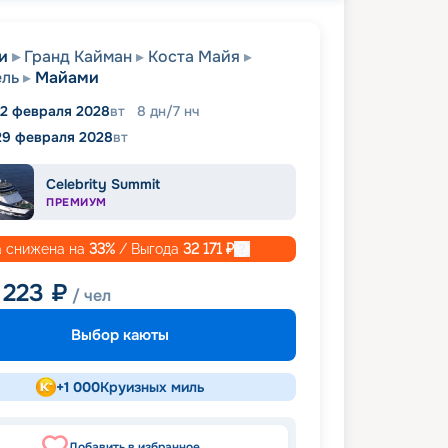
и
Гранд Кайман
Коста Майя
ель
Майами
2 февраля 2028
вт
8
дн
/
7
нч
29 февраля 2028
вт
Celebrity Summit
ПРЕМИУМ
 снижена на
33
%
/ Выгода
32 171
₽
 223
₽
/ чел
Выбор каюты
+
1 000
Круизных миль
Добавить в избранное