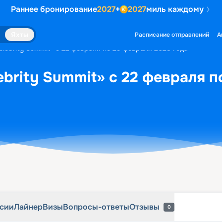
Раннее бронирование
2027
+
2027
миль каждому
рсии
Лайнер
Визы
Вопросы-ответы
Отзывы
0
Яхты
Расписание отправлений
А
elebrity Summit» с 22 февраля по 29 февраля 2028 года
ebrity Summit» с 22 февраля 
рсии
Лайнер
Визы
Вопросы-ответы
Отзывы
0