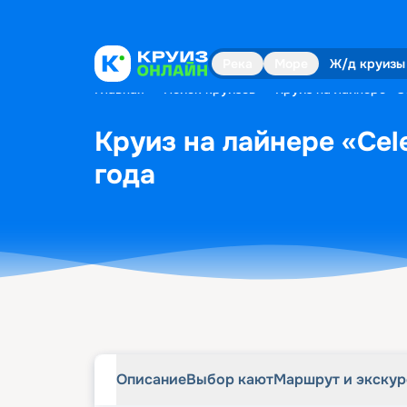
Описание
Выбор кают
Маршрут и экску
Река
Море
Ж/д круизы
Главная
•
Поиск круизов
•
Круиз на лайнере «C
Круиз на лайнере «Cel
года
Описание
Выбор кают
Маршрут и экску