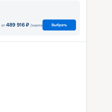
489 916
₽
Выбрать
от
/каюта
и
Гранд Кайман
Коста Майя
ель
Майами
2 февраля 2028
вт
8
дн
/
7
нч
29 февраля 2028
вт
Celebrity Summit
ПРЕМИУМ
 снижена на
33
%
/ Выгода
32 171
₽