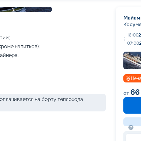
+
10
фотографий
Майам
Косум
16:00
2
рии;
07:00
кроме напитков);
айнера;
Цена
66
от
оплачивается на борту теплохода