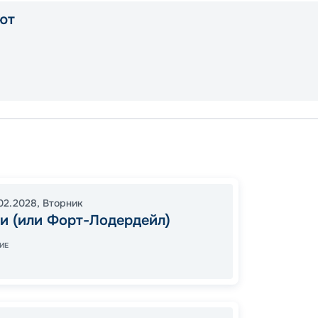
ют
Майам
Косум
16:00
2
02.2028
,
Вторник
и (или Форт-Лодердейл)
07:00
ИЕ
Цена