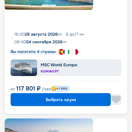
18:00
28 августа 2026
пт
8
дн
/
7
нч
08:00
04 сентября 2026
пт
Вы посетите 4 страны:
MSC World Europa
КОМФОРТ
117 801
₽
от
/чел
+1 000
Выбрать круиз