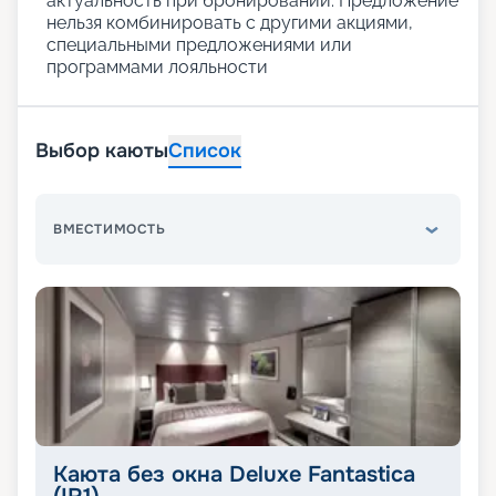
актуальность при бронировании. Предложение
нельзя комбинировать с другими акциями,
специальными предложениями или
программами лояльности
Выбор каюты
Список
ВМЕСТИМОСТЬ
Каюта без окна Deluxe Fantastica