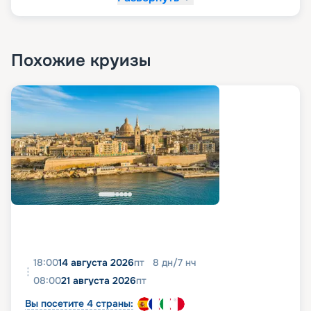
Похожие круизы
18:00
14 августа 2026
пт
8
дн
/
7
нч
08:00
21 августа 2026
пт
Вы посетите 4 страны: