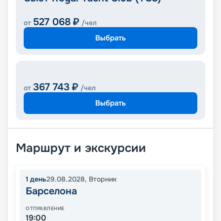
527 068
₽
от
/чел
Выбрать
367 743
₽
от
/чел
Выбрать
Маршрут и экскурсии
1
день
29.08.2028
,
Вторник
Барселона
ОТПРАВЛЕНИЕ
19:00