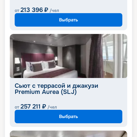
213 396
₽
от
/чел
Выбрать
Сьют с террасой и джакузи
Premium Aurea (SLJ)
257 211
₽
от
/чел
Выбрать