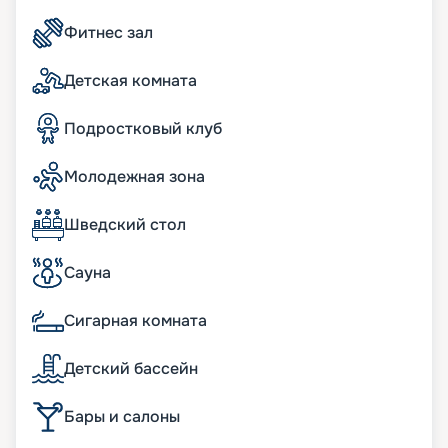
знаменитых детских брендов – LEGO и других.
Фитнес зал
Путешествуйте с
«Круиз.онлайн»
Детская комната
Круизы MSC Virtuosa отличаются широтой
Подростковый клуб
географии. В навигацию 2026 - 2027 г.
белоснежный лайнер увидят в портах Северной
Молодежная зона
Европы, на португальском и испанском
побережье Атлантического океана. Вы можете
купить путевку онлайн – перед вами даты и
Шведский стол
маршруты круизов, план теплохода, схемы
палуб, описание кают, цены на туры, обзоры
Сауна
опытных туристов.
Сигарная комната
Детский бассейн
Бары и салоны