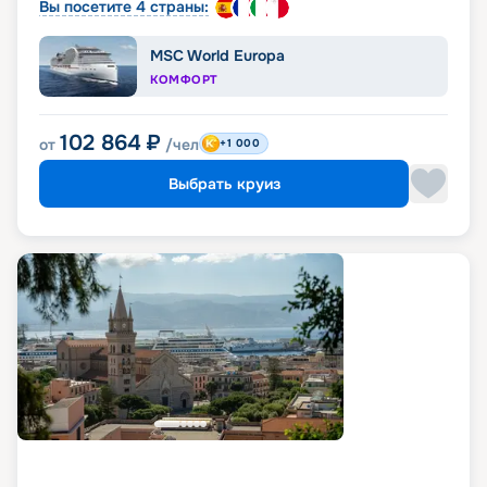
Вы посетите 4 страны:
MSC World Europa
КОМФОРТ
102 864
₽
от
/чел
+1 000
Выбрать круиз