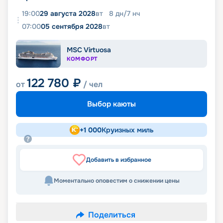
19:00
29 августа 2028
вт
8
дн
/
7
нч
07:00
05 сентября 2028
вт
MSC Virtuosa
КОМФОРТ
122 780
₽
от
/ чел
Выбор каюты
+
1 000
Круизных миль
Добавить в избранное
Моментально оповестим о снижении цены
Поделиться