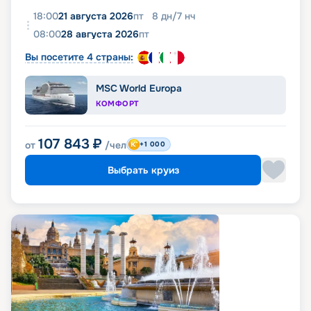
18:00
21 августа 2026
пт
8
дн
/
7
нч
08:00
28 августа 2026
пт
Вы посетите 4 страны:
MSC World Europa
КОМФОРТ
107 843
₽
от
/чел
+1 000
Выбрать круиз