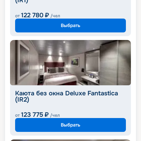
(IR1)
122 780
₽
от
/чел
Выбрать
Каюта без окна Deluxe Fantastica
(IR2)
123 775
₽
от
/чел
Выбрать