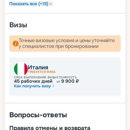
Показать все (+15)
Визы
Точные визовые условия и цены уточняйте
у специалистов при бронировании
Италия
ТРЕБУЕТСЯ ВИЗА
СРОК ВЫПОЛНЕНИЯ ВИЗЫ
СТОИМОСТЬ
45
рабочих дней
9 900
₽
от
Как получить визу
Вопросы-ответы
Правила отмены и возврата