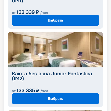
(IM1)
132 339
₽
от
/чел
Выбрать
Каюта без окна Junior Fantastica
(IM2)
133 335
₽
от
/чел
Выбрать