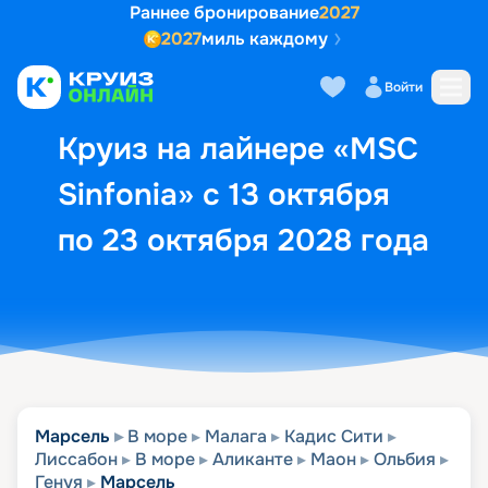
Раннее бронирование
2027
2027
миль каждому
Описание
Выбор кают
Маршрут и экск
Войти
Круиз на лайнере «MSC
Sinfonia» с 13 октября
по 23 октября 2028 года
Марсель
В море
Малага
Кадис Сити
Лиссабон
В море
Аликанте
Маон
Ольбия
Генуя
Марсель