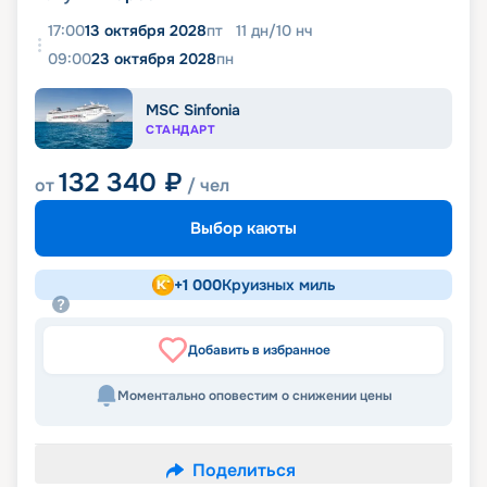
17:00
13 октября 2028
пт
11
дн
/
10
нч
09:00
23 октября 2028
пн
MSC Sinfonia
СТАНДАРТ
132 340
₽
от
/ чел
Выбор каюты
+
1 000
Круизных миль
Добавить в избранное
Моментально оповестим о снижении цены
Поделиться