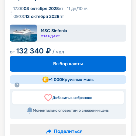
17:00
03 октября 2028
вт
11
дн
/
10
нч
09:00
13 октября 2028
пт
MSC Sinfonia
СТАНДАРТ
132 340
₽
от
/ чел
Выбор каюты
+
1 000
Круизных миль
Добавить в избранное
Моментально оповестим о снижении цены
Поделиться