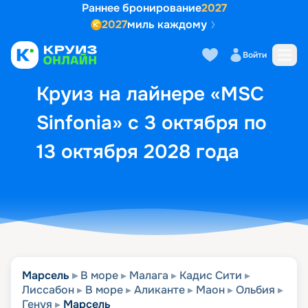
Раннее бронирование
2027
2027
миль каждому
Описание
Выбор кают
Маршрут и экск
Войти
Круиз на лайнере «MSC
Sinfonia» с 3 октября по
13 октября 2028 года
Марсель
В море
Малага
Кадис Сити
Лиссабон
В море
Аликанте
Маон
Ольбия
Генуя
Марсель