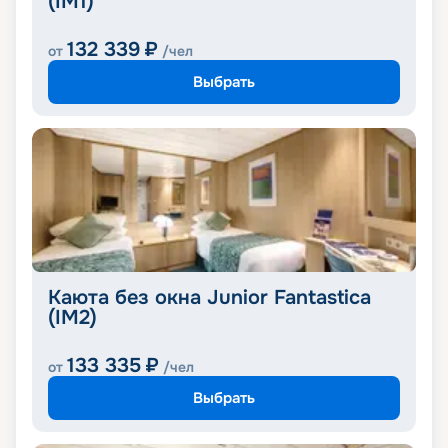
(IM1)
132 339
₽
от
/чел
Выбрать
Каюта без окна Junior Fantastica
(IM2)
133 335
₽
от
/чел
Выбрать