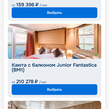
159 396
₽
от
/чел
Выбрать
Каюта с балконом Junior Fantastica
(BM1)
210 278
₽
от
/чел
Выбрать