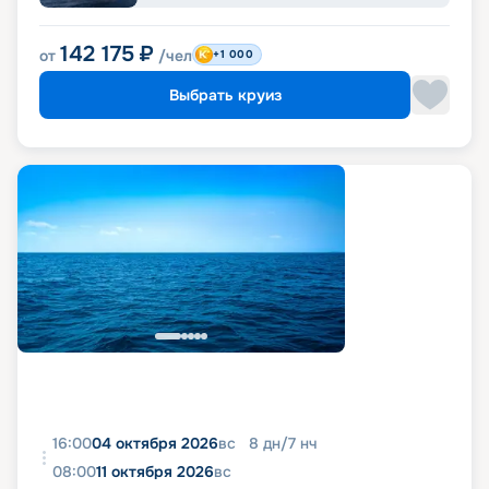
142 175
₽
от
/чел
+1 000
Выбрать круиз
16:00
04 октября 2026
вс
8
дн
/
7
нч
08:00
11 октября 2026
вс