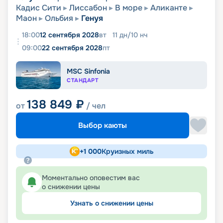
Кадис Сити
Лиссабон
В море
Аликанте
Маон
Ольбия
Генуя
18:00
12 сентября 2028
вт
11
дн
/
10
нч
09:00
22 сентября 2028
пт
MSC Sinfonia
СТАНДАРТ
138 849
₽
от
/ чел
Выбор каюты
+
1 000
Круизных миль
Моментально оповестим вас
о снижении цены
Узнать о снижении цены