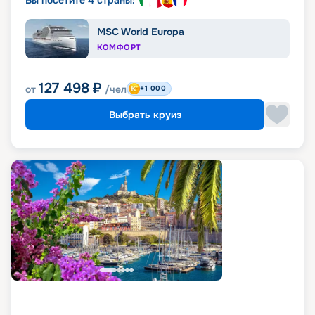
Вы посетите 4 страны:
MSC World Europa
КОМФОРТ
127 498
₽
от
/чел
+1 000
Выбрать круиз