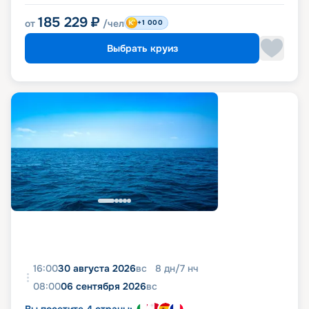
185 229
₽
от
/чел
+1 000
Выбрать круиз
16:00
30 августа 2026
вс
8
дн
/
7
нч
08:00
06 сентября 2026
вс