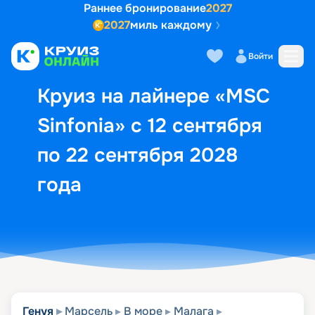
Раннее бронирование
2027
2027
миль каждому
Описание
Выбор кают
Маршрут и экск
Войти
Круиз на лайнере «MSC
Sinfonia» с 12 сентября
по 22 сентября 2028
года
Генуя
Марсель
В море
Малага