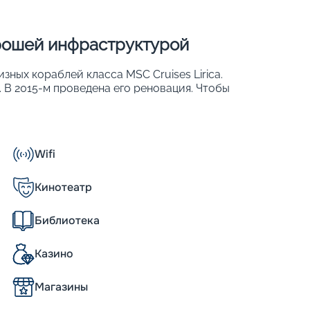
орошей инфраструктурой
изных кораблей класса MSC Cruises Lirica.
. В 2015-м проведена его реновация. Чтобы
и обеспечить хороший обзор, более 50 %
. К ним относят ростовые иллюминаторы,
тражи. На лайнере 976 комфортабельных
 могут с удобством разместиться 2 679
Wifi
Кинотеатр
Библиотека
 киноманов, шопоголиков и др.
Казино
nfonia
Магазины
тание по системе «все включено».