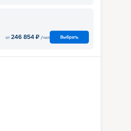
246 854
₽
Выбрать
от
/чел
ль
В море
Малага
Кадис Сити
бон
В море
Аликанте
Маон
я
Генуя
Марсель
4 августа 2028
чт
11
дн
/
10
нч
03 сентября 2028
вс
MSC Sinfonia
СТАНДАРТ