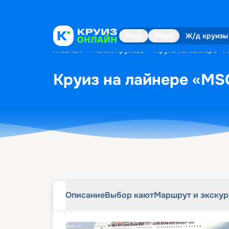
Описание
Выбор кают
Маршрут и экску
Река
Море
Ж/д круизы
Главная
•
Поиск круизов
•
Круиз на лайнере «MS
Круиз на лайнере «MSC 
Описание
Выбор кают
Маршрут и экску