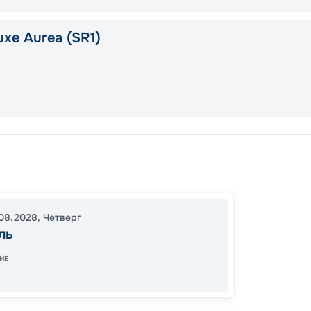
xe Aurea (SR1)
Марсе
Лисса
Ольби
08.2028
,
Четверг
17:00
2
ль
09:00
ИЕ