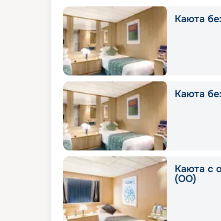
Каюта без
Каюта без
Каюта с 
(OO)