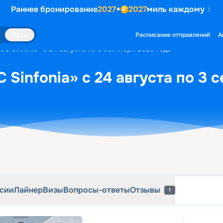
Раннее бронирование
2027
+
2027
миль каждому
рсии
Лайнер
Визы
Вопросы-ответы
Отзывы
1
Яхты
Расписание отправлений
А
C Sinfonia» с 24 августа по 3 сентября 2028 года
Sinfonia» с 24 августа по 3 
рсии
Лайнер
Визы
Вопросы-ответы
Отзывы
1