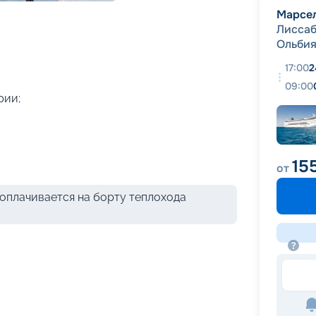
+
44
фотографий
Марсе
Лисса
Ольби
17:00
2
09:00
рии;
15
от
оплачивается на борту теплохода