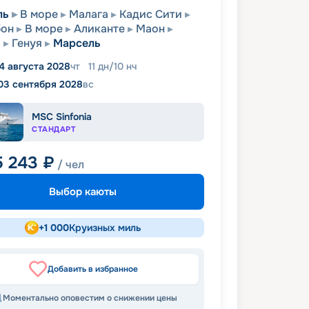
ль
В море
Малага
Кадис Сити
бон
В море
Аликанте
Маон
я
Генуя
Марсель
4 августа 2028
чт
11
дн
/
10
нч
03 сентября 2028
вс
MSC Sinfonia
СТАНДАРТ
5 243
₽
/ чел
Выбор каюты
+
1 000
Круизных миль
Добавить в избранное
Моментально оповестим о снижении цены