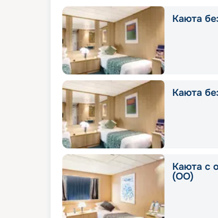
Каюта без
Каюта без
Каюта с 
(OO)