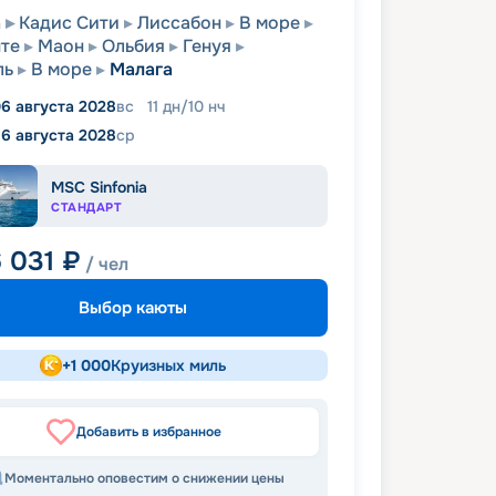
а
Кадис Сити
Лиссабон
В море
те
Маон
Ольбия
Генуя
ль
В море
Малага
6 августа 2028
вс
11
дн
/
10
нч
16 августа 2028
ср
MSC Sinfonia
СТАНДАРТ
6 031
₽
/ чел
Выбор каюты
+
1 000
Круизных миль
Добавить в избранное
Моментально оповестим о снижении цены