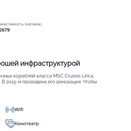
Пишит
ВМЕСТИМОСТЬ (ЧЕЛОВЕК)
2679
орошей инфраструктурой
изных кораблей класса MSC Cruises Lirica.
. В 2015-м проведена его реновация. Чтобы
и обеспечить хороший обзор, более 50 %
. К ним относят ростовые иллюминаторы,
тражи. На лайнере 976 комфортабельных
 могут с удобством разместиться 2 679
Wifi
Кинотеатр