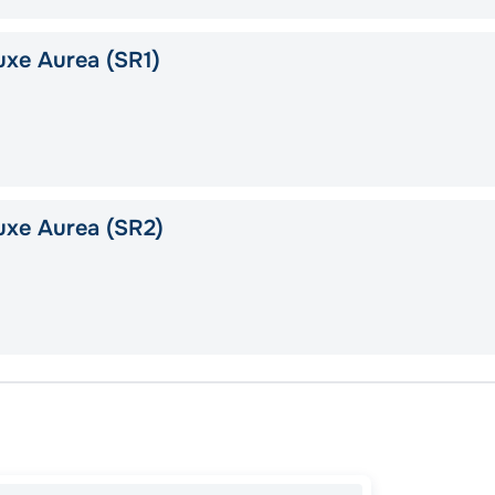
xe Aurea (SR1)
uxe Aurea (SR2)
Малаг
Аликан
Марсе