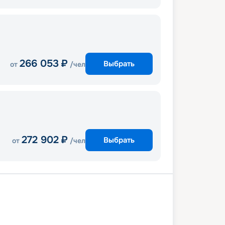
266 053
₽
Выбрать
от
/чел
272 902
₽
Выбрать
от
/чел
а
Кадис Сити
Лиссабон
В море
те
Маон
Ольбия
Генуя
ль
В море
Малага