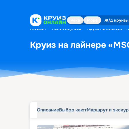
Описание
Выбор кают
Маршрут и экску
Река
Море
Ж/д круизы
Главная
•
Поиск круизов
•
Круиз на лайнере «MS
Круиз на лайнере «MSC 
Описание
Выбор кают
Маршрут и экску