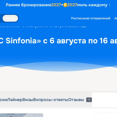
Раннее бронирование
2027
+
2027
миль каждому
рсии
Лайнер
Визы
Вопросы-ответы
Отзывы
1
Яхты
Расписание отправлений
А
C Sinfonia» с 6 августа по 16 августа 2028 года
Sinfonia» с 6 августа по 16 а
рсии
Лайнер
Визы
Вопросы-ответы
Отзывы
1