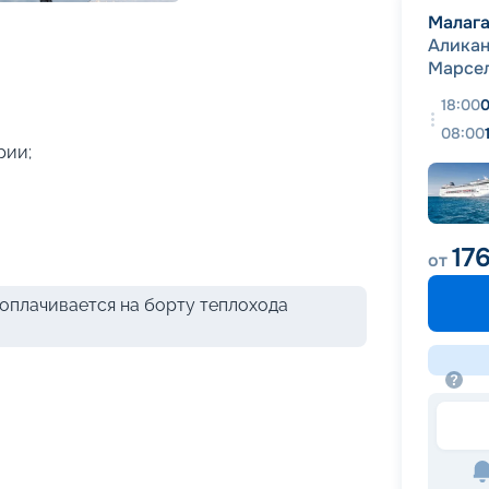
+
45
фотографий
Малаг
Аликан
Марсе
18:00
0
08:00
рии;
17
от
оплачивается на борту теплохода