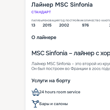
Лайнер
MSC Sinfonia
СТАНДАРТ
ПАЛУБЫ
РЕНОВАЦИЯ
ГОД ПОСТРОЙКИ
КОЛИЧЕСТВО КАЮТ
13
2015
2002
976
О
лайнере
MSC Sinfonia – лайнер с х
Лайнер MSC Sinfonia – это второй из кру
Он был построен во Франции в 2001 году
создать ощущение визуальной легкости 
поверхностей на судне светопрозрачные
Услуги на борту
световые окна, стеклянные навесы и ви
кают (из них 132 сьюта с балконами), где
24 hours room service
пассажиров. Другие его особенности:
• длина – почти 275 м;
• ширина – 32 м;
Бары и салоны
• общее количество палуб – 13;