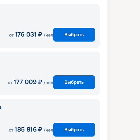
176 031
₽
Выбрать
от
/чел
177 009
₽
Выбрать
от
/чел
a
185 816
₽
Выбрать
от
/чел